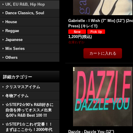
UK, EU R&B, Hip Hop
Dance Classics, Soul
Gabrielle - I Wish (7'' Mix) (12'') (2n
House
Press) (キレイ!!)
Reggae
1,200円
(税込)
Japanese
在庫わずか
Mix Series
Others
詳細カテゴリー
クリスマスアイテム
冬物アイテム
☆STEP2☆90's R&B好きに
自信を持ってオススメ出来
る00's R&B Best 100 !!!
☆STEP1☆これぞ定番！！
まずはここから！2000年代
Dazzle - Dazzle You (12'')