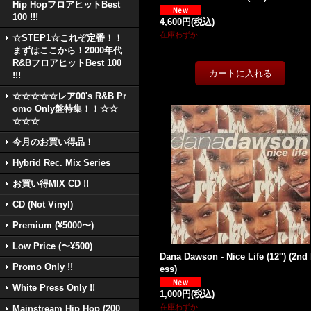
Hip HopフロアヒットBest
100 !!!
4,600円
(税込)
在庫わずか
☆STEP1☆これぞ定番！！
まずはここから！2000年代
R&BフロアヒットBest 100
!!!
☆☆☆☆☆レア00's R&B Pr
omo Only盤特集！！☆☆
☆☆☆
今月のお買い得品！
Hybrid Rec. Mix Series
お買い得MIX CD !!
CD (Not Vinyl)
Premium (¥5000〜)
Low Price (〜¥500)
Dana Dawson - Nice Life (12'') (2nd
Promo Only !!
ess)
White Press Only !!
1,000円
(税込)
在庫わずか
Mainstream Hip Hop (200