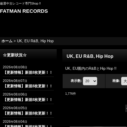
厳選中古レコード専門Shop !!
FATMAN RECORDS
ホーム
>
UK, EU R&B, Hip Hop
☆更新状況☆
UK, EU R&B, Hip Hop
2026
08
08
年
月
日
UK, EU圏内のR&BとHip Hop !!
【更新情報】新規8枚更新！！
2026
08
07
表示数
:
画像
:
年
月
日
【更新情報】新規8枚更新！！
1,776
件
2026
08
06
年
月
日
【更新情報】新規8枚更新！！
2026
08
05
年
月
日
【更新情報】新規8枚更新！！
2026
08
04
年
月
日
【更新情報】新規8枚更新！！