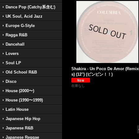
Dance Pop (Catchy系含む)
UK Soul, Acid Jazz
Europe G-Style
Ragga R&B
Dancehall
Lovers
Soul LP
Shakira - Un Poco De Amor (Remix
Old School R&B
s) (12'') (ピンピン！！)
Disco
在庫なし
House (2000〜)
House (1990〜1999)
Latin House
Japanese Hip Hop
Japanese R&B
Japanese Reggae