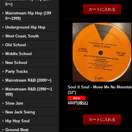
0〜)
Mainstream Hip Hop (199
0〜1999)
Underground Hip Hop
West Coast, South
Old School
Middle School
New School
Party Tracks
Mainstream R&B (2000〜)
Soul II Soul - Move Me No Mountai
Mainstream R&B (1990〜1
(12'')
999)
600円
(税込)
Slow Jam
在庫わずか
New Jack Swing
Hip Hop Soul
Ground Beat