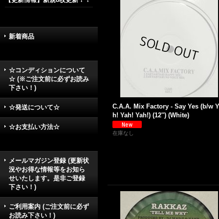
新着商品
☆コンディションについて
☆ (※ご注文前に必ずお読み
下さい！)
C.A.A. Mix Factory - Say Yes (b/w 
☆発送について☆
h! Yah! Yah!) (12'') (White)
☆お支払い方法☆
在庫なし
メールマガジン登録 (更新状
況やお得な情報等をお知ら
せいたします。是非ご登録
下さい！)
ご利用案内 (ご注文前に必ず
お読み下さい！)