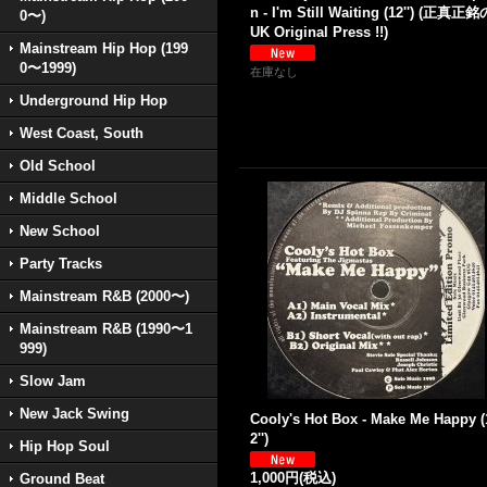
n - I'm Still Waiting (12'') (正真正銘
0〜)
UK Original Press !!)
Mainstream Hip Hop (199
0〜1999)
在庫なし
Underground Hip Hop
West Coast, South
Old School
Middle School
New School
Party Tracks
Mainstream R&B (2000〜)
Mainstream R&B (1990〜1
999)
Slow Jam
New Jack Swing
Cooly's Hot Box - Make Me Happy (
2'')
Hip Hop Soul
1,000円
(税込)
Ground Beat