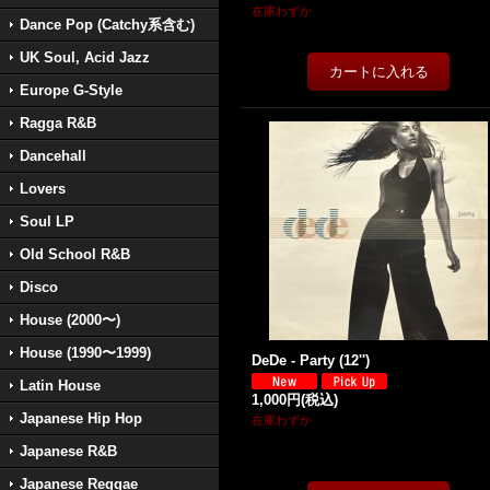
在庫わずか
Dance Pop (Catchy系含む)
UK Soul, Acid Jazz
Europe G-Style
Ragga R&B
Dancehall
Lovers
Soul LP
Old School R&B
Disco
House (2000〜)
House (1990〜1999)
DeDe - Party (12'')
Latin House
1,000円
(税込)
Japanese Hip Hop
在庫わずか
Japanese R&B
Japanese Reggae