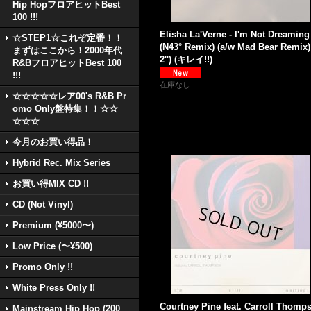
Hip HopフロアヒットBest
100 !!!
Elisha La'Verne - I'm Not Dreaming
☆STEP1☆これぞ定番！！
(N43° Remix) (a/w Mad Bear Remix)
まずはここから！2000年代
2'') (キレイ!!)
R&BフロアヒットBest 100
!!!
在庫なし
☆☆☆☆☆レア00's R&B Pr
omo Only盤特集！！☆☆
☆☆☆
今月のお買い得品！
Hybrid Rec. Mix Series
お買い得MIX CD !!
CD (Not Vinyl)
Premium (¥5000〜)
Low Price (〜¥500)
Promo Only !!
White Press Only !!
Courtney Pine feat. Carroll Thomp
Mainstream Hip Hop (200