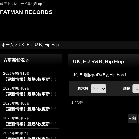
厳選中古レコード専門Shop !!
FATMAN RECORDS
ホーム
>
UK, EU R&B, Hip Hop
☆更新状況☆
UK, EU R&B, Hip Hop
2026
08
10
年
月
日
UK, EU圏内のR&BとHip Hop !!
【更新情報】新規8枚更新！！
2026
08
09
表示数
:
画像
:
年
月
日
【更新情報】新規8枚更新！！
1,776
件
2026
08
08
年
月
日
【更新情報】新規8枚更新！！
2026
08
07
«
前
年
月
日
【更新情報】新規8枚更新！！
2026
08
06
年
月
日
【更新情報】新規8枚更新！！