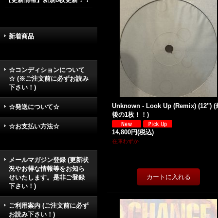
新着商品
☆コンディションについて
☆ (※ご注文前に必ずお読み
下さい！)
Unknown - Look Up (Remix) (12'') 
☆発送について☆
後の1枚！！)
☆お支払い方法☆
14,800円
(税込)
在庫わずか
メールマガジン登録 (更新状
況やお得な情報等をお知ら
せいたします。是非ご登録
下さい！)
ご利用案内 (ご注文前に必ず
お読み下さい！)