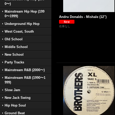
0〜)
Mainstream Hip Hop (199
0〜1999)
Andru Donalds - Mishale (12'')
Underground Hip Hop
在庫なし
West Coast, South
Old School
Middle School
New School
Party Tracks
Mainstream R&B (2000〜)
Mainstream R&B (1990〜1
999)
Slow Jam
New Jack Swing
Hip Hop Soul
Ground Beat