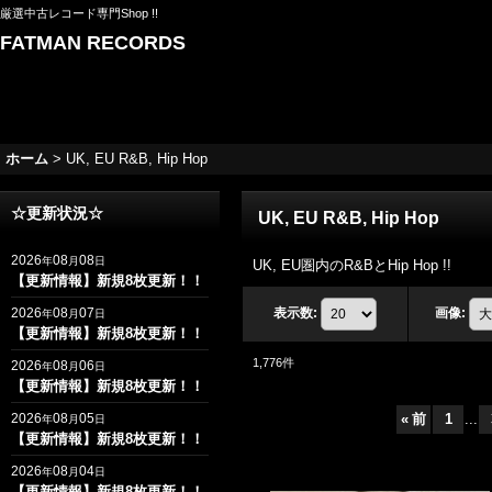
厳選中古レコード専門Shop !!
FATMAN RECORDS
ホーム
>
UK, EU R&B, Hip Hop
☆更新状況☆
UK, EU R&B, Hip Hop
2026
08
08
年
月
日
UK, EU圏内のR&BとHip Hop !!
【更新情報】新規8枚更新！！
2026
08
07
表示数
:
画像
:
年
月
日
【更新情報】新規8枚更新！！
1,776
件
2026
08
06
年
月
日
【更新情報】新規8枚更新！！
2026
08
05
«
前
1
...
年
月
日
【更新情報】新規8枚更新！！
2026
08
04
年
月
日
【更新情報】新規8枚更新！！