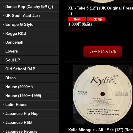
Dance Pop (Catchy系含む)
XL - Take 5 (12'') (UK Original Pres
!!)
UK Soul, Acid Jazz
1,800円
(税込)
Europe G-Style
在庫わずか
Ragga R&B
Dancehall
Lovers
Soul LP
Old School R&B
Disco
House (2000〜)
House (1990〜1999)
Latin House
Japanese Hip Hop
Japanese R&B
Kylie Minogue - All I See (12'') (Re
Japanese Reggae