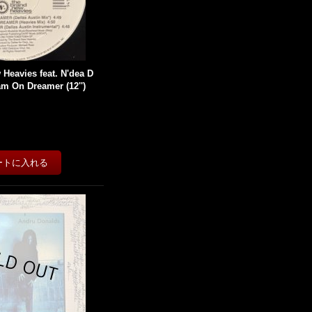
Heavies feat. N'dea D
am On Dreamer (12'')