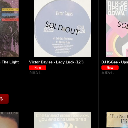
n The Light
Victor Davies - Lady Luck (12'')
DJ K-Gee - Ups
在庫なし
在庫なし