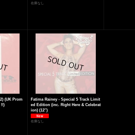
在庫なし
×2) (UK Prom
Fatima Rainey - Special 5 Track Limit
!!)
ed Edition (inc. Right Here & Celebrat
ion) (12'')
在庫なし