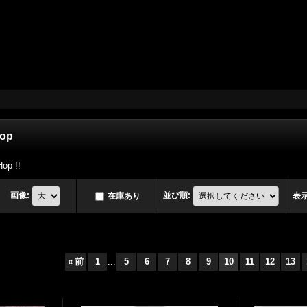
Hop
p !!
画像
:
並び順
:
在庫あり
表
«
前
1
...
5
6
7
8
9
10
11
12
13