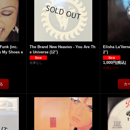
Funk (inc.
The Brand New Heavies - You Are Th
Elisha La'Vern
On My Shoes e
e Universe (12'')
2'')
1,000円
(税込)
在庫なし
在庫わずか