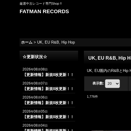
厳選中古レコード専門Shop !!
FATMAN RECORDS
ホーム
>
UK, EU R&B, Hip Hop
☆更新状況☆
UK, EU R&B, Hip 
2026
08
08
年
月
日
UK, EU圏内のR&BとHip Ho
【更新情報】新規8枚更新！！
2026
08
07
表示数
:
年
月
日
【更新情報】新規8枚更新！！
1,776
件
2026
08
06
年
月
日
【更新情報】新規8枚更新！！
2026
08
05
年
月
日
【更新情報】新規8枚更新！！
2026
08
04
年
月
日
【更新情報】新規8枚更新！！