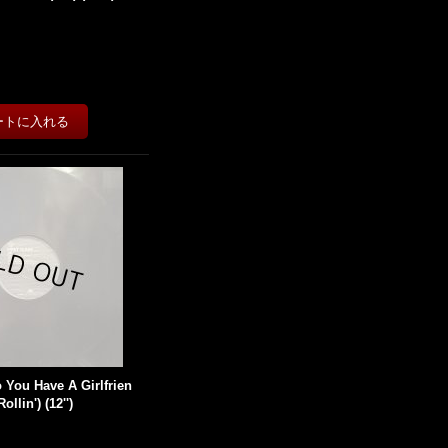
o You Have A Girlfrien
ollin') (12'')