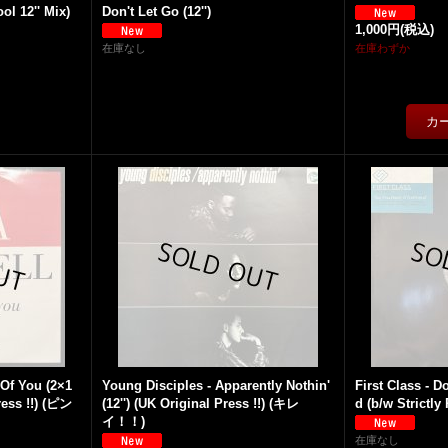
ol 12'' Mix)
Don't Let Go (12'')
1,000円
(税込)
在庫なし
在庫わずか
 Of You (2×1
Young Disciples - Apparently Nothin'
First Class - D
Press !!) (ピン
(12'') (UK Original Press !!) (キレ
d (b/w Strictly R
イ！！)
在庫なし