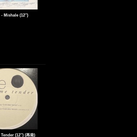
 Mishale (12'')
 Tender (12'') (再発)