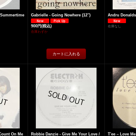
t (Summertime
Gabrielle - Going Nowhere (12'')
Andru Donalds -
900円
(税込)
在庫なし
在庫わずか
 Count On Me
Robbie Danzie - Give Me Your Love /
T'ee – Love Me