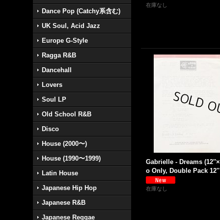
在庫なし
Dance Pop (Catchy系含む)
UK Soul, Acid Jazz
Europe G-Style
Ragga R&B
Dancehall
Lovers
Soul LP
Old School R&B
Disco
House (2000〜)
House (1990〜1999)
Gabrielle - Dreams (12''
o Only, Double Pack 12'' 
Latin House
Japanese Hip Hop
在庫なし
Japanese R&B
Japanese Reggae