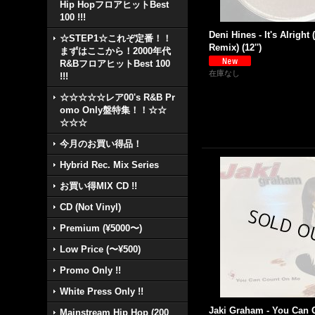
Hip HopフロアヒットBest
100 !!!
Deni Hines - It's Alrigh
☆STEP1☆これぞ定番！！
Remix) (12'')
まずはここから！2000年代
R&BフロアヒットBest 100
在庫なし
!!!
☆☆☆☆☆レア00's R&B Pr
omo Only盤特集！！☆☆
☆☆☆
今月のお買い得品！
Hybrid Rec. Mix Series
お買い得MIX CD !!
CD (Not Vinyl)
Premium (¥5000〜)
Low Price (〜¥500)
Promo Only !!
White Press Only !!
Jaki Graham - You Can
Mainstream Hip Hop (200