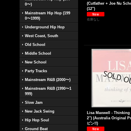
(Cutfather + Joe Nu Scho
0〜)
(12'')
Mainstream Hip Hop (199
0〜1999)
在庫なし
Underground Hip Hop
West Coast, South
Old School
Middle School
New School
Party Tracks
Mainstream R&B (2000〜)
Mainstream R&B (1990〜1
999)
Slow Jam
New Jack Swing
Lisa Maxwell - Thinking
2'') (Australia Original 
Hip Hop Soul
ピン!!)
Ground Beat