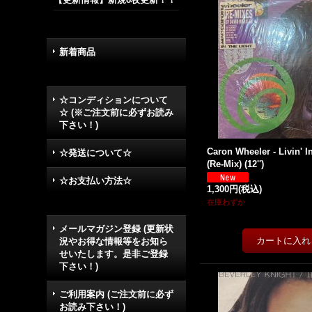
新着商品
☆コンディションについて
☆ (※ご注文前に必ずお読み
下さい！)
Caron Wheeler - Livin' I
☆発送について☆
(Re-Mix) (12'')
☆お支払い方法☆
1,300円
(税込)
在庫わずか
メールマガジン登録 (更新状
況やお得な情報等をお知ら
せいたします。是非ご登録
下さい！)
ご利用案内 (ご注文前に必ず
お読み下さい！)