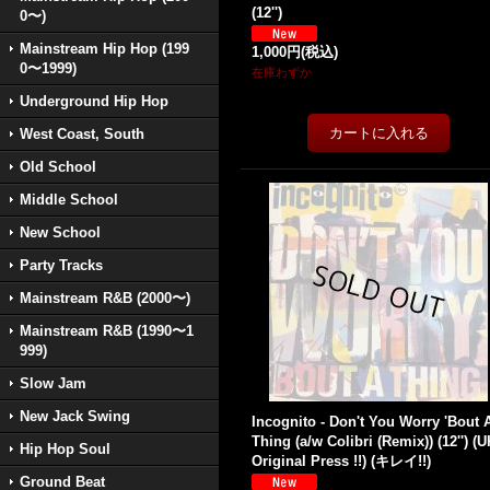
(12'')
0〜)
Mainstream Hip Hop (199
1,000円
(税込)
0〜1999)
在庫わずか
Underground Hip Hop
West Coast, South
Old School
Middle School
New School
Party Tracks
Mainstream R&B (2000〜)
Mainstream R&B (1990〜1
999)
Slow Jam
New Jack Swing
Incognito - Don't You Worry 'Bout 
Thing (a/w Colibri (Remix)) (12'') (
Hip Hop Soul
Original Press !!) (キレイ!!)
Ground Beat