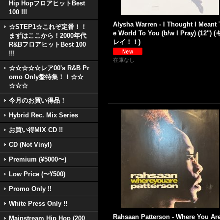
Hip HopフロアヒットBest
100 !!!
Alysha Warren - I Thought I Meant
☆STEP1☆これぞ定番！！
e World To You (b/w I Pray) (12'') (
まずはここから！2000年代
レイ！！)
R&BフロアヒットBest 100
!!!
在庫なし
☆☆☆☆☆レア00's R&B Pr
omo Only盤特集！！☆☆
☆☆☆
今月のお買い得品！
Hybrid Rec. Mix Series
お買い得MIX CD !!
CD (Not Vinyl)
Premium (¥5000〜)
Low Price (〜¥500)
Promo Only !!
White Press Only !!
Rahsaan Patterson - Where You Ar
Mainstream Hip Hop (200