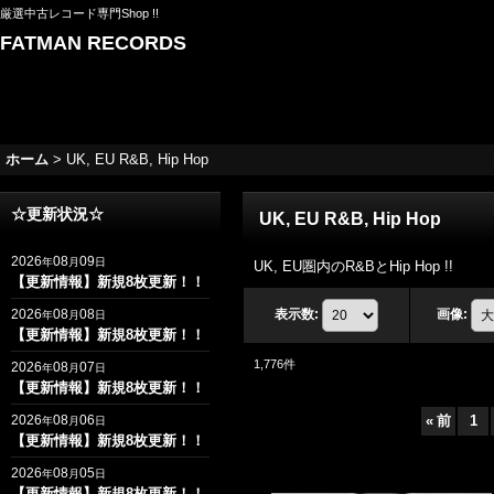
厳選中古レコード専門Shop !!
FATMAN RECORDS
ホーム
>
UK, EU R&B, Hip Hop
☆更新状況☆
UK, EU R&B, Hip Hop
2026
08
09
年
月
日
UK, EU圏内のR&BとHip Hop !!
【更新情報】新規8枚更新！！
2026
08
08
表示数
:
画像
:
年
月
日
【更新情報】新規8枚更新！！
1,776
件
2026
08
07
年
月
日
【更新情報】新規8枚更新！！
2026
08
06
«
前
1
年
月
日
【更新情報】新規8枚更新！！
2026
08
05
年
月
日
【更新情報】新規8枚更新！！