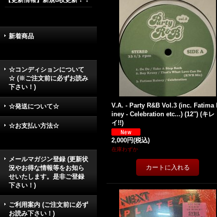
新着商品
☆コンディションについて
☆ (※ご注文前に必ずお読み
下さい！)
V.A. - Party R&B Vol.3 (inc. Fatima
☆発送について☆
iney - Celebration etc...) (12'') (キレ
イ!!)
☆お支払い方法☆
2,000円
(税込)
在庫わずか
メールマガジン登録 (更新状
況やお得な情報等をお知ら
せいたします。是非ご登録
下さい！)
ご利用案内 (ご注文前に必ず
お読み下さい！)