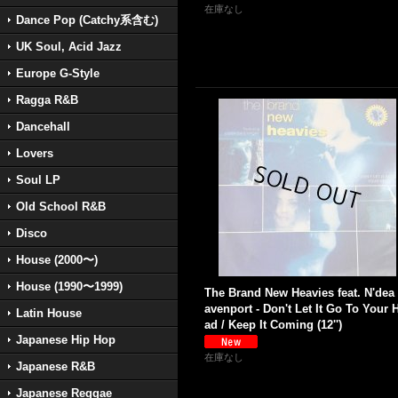
在庫なし
Dance Pop (Catchy系含む)
UK Soul, Acid Jazz
Europe G-Style
Ragga R&B
Dancehall
Lovers
Soul LP
Old School R&B
Disco
House (2000〜)
House (1990〜1999)
The Brand New Heavies feat. N'dea
avenport - Don't Let It Go To Your 
Latin House
ad / Keep It Coming (12'')
Japanese Hip Hop
在庫なし
Japanese R&B
Japanese Reggae