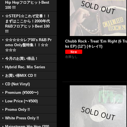
Hip HopフロアヒットBest
100 !!!
☆STEP1☆これぞ定番！！
まずはここから！2000年代
R&BフロアヒットBest 100
!!!
☆☆☆☆☆レア00's R&B Pr
Chubb Rock - Treat 'Em Right (6 Tr
omo Only盤特集！！☆☆
ks EP) (12'') (キレイ!!)
☆☆☆
在庫なし
今月のお買い得品！
Hybrid Rec. Mix Series
お買い得MIX CD !!
CD (Not Vinyl)
Premium (¥5000〜)
Low Price (〜¥500)
Promo Only !!
White Press Only !!
Mainstream Hip Hop (200