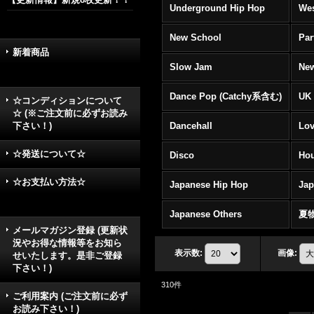
Underground Hip Hop
Wes
New School
Par
新着商品
Slow Jam
New
Dance Pop (Catchy系含む)
UK 
☆コンディションについて
☆ (※ご注文前に必ずお読み
下さい！)
Dancehall
Lov
☆発送について☆
Disco
Hou
☆お支払い方法☆
Japanese Hip Hop
Ja
Japanese Others
夏
メールマガジン登録 (更新状
況やお得な情報等をお知ら
表示数
:
画像
:
せいたします。是非ご登録
下さい！)
310
件
ご利用案内 (ご注文前に必ず
お読み下さい！)