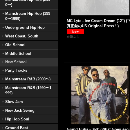
0〜)
Mainstream Hip Hop (199
0〜1999)
MC Lyte - Ice Cream Dream (12'') (
真正銘のUS Original Press !!)
Underground Hip Hop
West Coast, South
在庫なし
Old School
Middle School
New School
Party Tracks
Mainstream R&B (2000〜)
Mainstream R&B (1990〜1
999)
Slow Jam
New Jack Swing
Hip Hop Soul
Ground Beat
Grand Puba - 360° (What Goes Aro