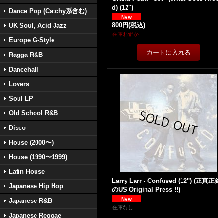
d) (12'')
Dance Pop (Catchy系含む)
800円
(税込)
UK Soul, Acid Jazz
在庫わずか
Europe G-Style
Ragga R&B
Dancehall
Lovers
Soul LP
Old School R&B
Disco
House (2000〜)
House (1990〜1999)
Latin House
Larry Larr - Confused (12'') (正真正
Japanese Hip Hop
のUS Original Press !!)
Japanese R&B
在庫なし
Japanese Reggae