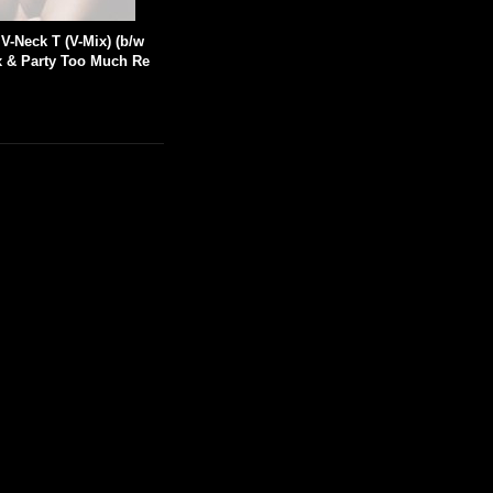
 V-Neck T (V-Mix) (b/w
 & Party Too Much Re