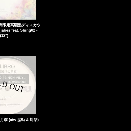
31期間限定高額盤ディスカウ
s feat. Shing02 -
(12'')
月曜 (a/w 胎動 & 対話)