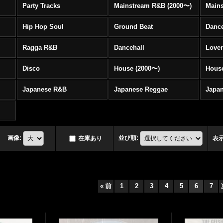
Party Tracks
Mainstream R&B (2000〜)
Hip Hop Soul
Ground Beat
Danc
Ragga R&B
Dancehall
Love
Disco
House (2000〜)
Hous
Japanese R&B
Japanese Reggae
Japa
画像
:
並び順
:
在庫あり
表
«
前
1
2
3
4
5
6
7