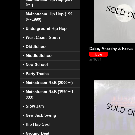
0〜)
Mainstream Hip Hop (199
0〜1999)
Underground Hip Hop
West Coast, South
Old School
Dabo, Anarchy & Kreva - 
Middle School
在庫なし
New School
Party Tracks
Mainstream R&B (2000〜)
Mainstream R&B (1990〜1
999)
Slow Jam
New Jack Swing
Hip Hop Soul
Ground Beat