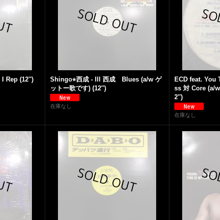
I Rep (12'')
Shingo⭐︎西成 - Ill 西成 Blues (a/w ゲ
ECD feat. You 
ットー歌です) (12'')
ss 対 Core (a/
2'')
在庫なし
在庫なし