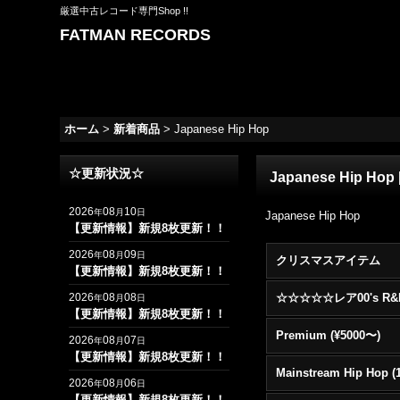
厳選中古レコード専門Shop !!
FATMAN RECORDS
ホーム
>
新着商品
>
Japanese Hip Hop
☆更新状況☆
Japanese Hip Hop
2026
08
10
年
月
日
Japanese Hip Hop
【更新情報】新規8枚更新！！
2026
08
09
年
月
日
クリスマスアイテム
【更新情報】新規8枚更新！！
2026
08
08
年
月
日
【更新情報】新規8枚更新！！
Premium (¥5000〜)
2026
08
07
年
月
日
【更新情報】新規8枚更新！！
2026
08
06
年
月
日
【更新情報】新規8枚更新！！