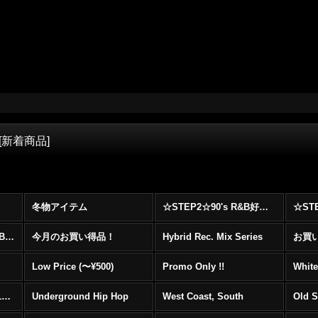
[
新着商品
]
冬物アイテム
☆STEP2☆90's R&B好きに自信を持ってオススメ出来る00's R&B Best 100 !!!
☆☆☆☆☆レア00's R&B Promo Only盤特集！！☆☆☆☆☆
今月のお買い得品！
Hybrid Rec. Mix Series
お買い得
Low Price (〜¥500)
Promo Only !!
White
Mainstream Hip Hop (1990〜1999)
Underground Hip Hop
West Coast, South
Old 