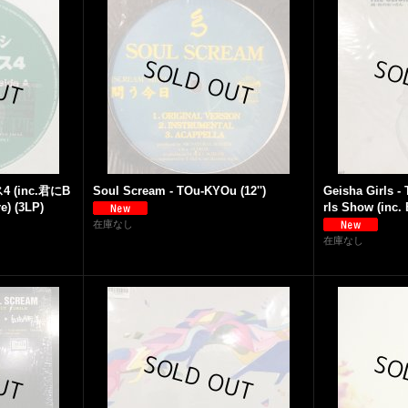
 (inc.君にB
Soul Scream - TOu-KYOu (12'')
Geisha Girls -
) (3LP)
rls Show (inc. 
在庫なし
在庫なし