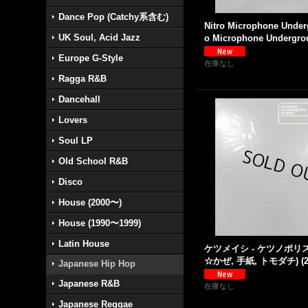
Dance Pop (Catchy系含む)
Nitro Microphone Underg
UK Soul, Acid Jazz
o Microphone Undergrou
Europe G-Style
在庫なし
Ragga R&B
Dancehall
Lovers
Soul LP
Old School R&B
Disco
House (2000〜)
House (1990〜1999)
Latin House
ケツメイシ - ケツノポリス2 
☆かぜ, 手紙, トモダチ) (2
Japanese Hip Hop
Japanese R&B
在庫なし
Japanese Reggae