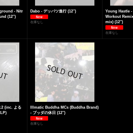
round - Nitr
Dabo - デッパツ進行 (12'')
Young Hastle -
nd (12'')
Workout Remix
mix) (12'')
在庫なし
在庫なし
(inc. よる
Illmatic Buddha MCs (Buddha Brand)
LP)
- ブッダの休日 (12'')
在庫なし