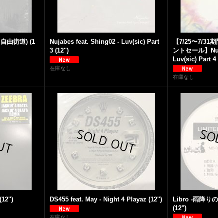
w 自由街道) (1
Nujabes feat. Shing02 - Luv(sic) Part
【7/25〜7/
3 (12'')
ントセール】Nujabe
Luv(sic) Part 4 
在庫なし
在庫なし
12'')
DS455 feat. May - Night 4 Playaz (12'')
Libro -雨降りの
(12'')
在庫なし