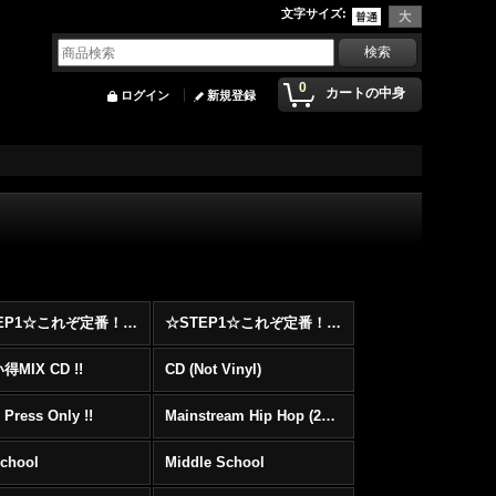
文字サイズ
:
0
カートの中身
ログイン
新規登録
☆STEP1☆これぞ定番！！まずはここから！2000年代Hip HopフロアヒットBest 100 !!!
☆STEP1☆これぞ定番！！まずはここから！2000年代R&BフロアヒットBest 100 !!!
MIX CD !!
CD (Not Vinyl)
 Press Only !!
Mainstream Hip Hop (2000〜)
School
Middle School