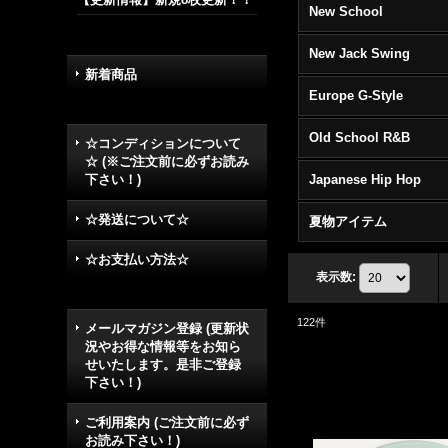
New School
New Jack Swing
新着商品
Europe G-Style
Old School R&B
☆コンディションについて
☆ (※ご注文前に必ずお読み
下さい！)
Japanese Hip Hop
☆発送について☆
夏物アイテム
☆お支払い方法☆
表示数
:
122
件
メールマガジン登録 (更新状
況やお得な情報等をお知ら
せいたします。是非ご登録
下さい！)
ご利用案内 (ご注文前に必ず
お読み下さい！)