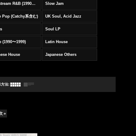
Mainstream R&B (1990〜1999)
Slow Jam
e Pop (Catchy系含む)
UK Soul, Acid Jazz
rs
Soul LP
e (1990〜1999)
Latin House
nese House
Japanese Others
示方法
:
次
»