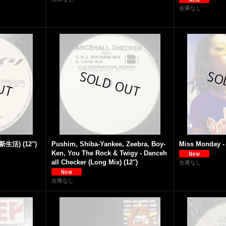
在庫なし
生活) (12'')
Pushim, Shiba-Yankee, Zeebra, Boy-
Miss Monday -
Ken, You The Rock & Twigy - Danceh
all Checker (Long Mix) (12'')
在庫なし
在庫なし