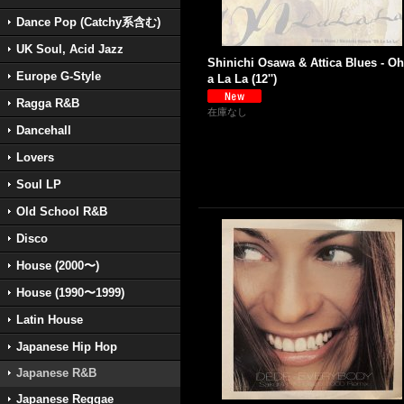
Dance Pop (Catchy系含む)
UK Soul, Acid Jazz
Shinichi Osawa & Attica Blues - Oh
Europe G-Style
a La La (12'')
Ragga R&B
在庫なし
Dancehall
Lovers
Soul LP
Old School R&B
Disco
House (2000〜)
House (1990〜1999)
Latin House
Japanese Hip Hop
Japanese R&B
Japanese Reggae