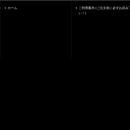
ホーム
ご利用案内 (ご注文前に必ずお読み
い！)