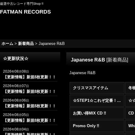
厳選中古レコード専門Shop !!
FATMAN RECORDS
ホーム
>
新着商品
>
Japanese R&B
☆更新状況☆
Japanese R&B
[
新着商品
]
2026
08
08
年
月
日
Japanese R&B
【更新情報】新規8枚更新！！
2026
08
07
年
月
日
クリスマスアイテム
冬
【更新情報】新規8枚更新！！
2026
08
06
☆STEP1☆これぞ定番！！まずはここから！2000年代R&BフロアヒットBest 100 !!!
年
月
日
【更新情報】新規8枚更新！！
お買い得MIX CD !!
CD 
2026
08
05
年
月
日
【更新情報】新規8枚更新！！
Promo Only !!
Whi
2026
08
04
年
月
日
【更新情報】新規8枚更新！！