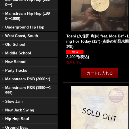
0〜)
Mainstream Hip Hop (199
0〜1999)
Underground Hip Hop
West Coast, South
Toshi (久保田 利伸) feat. Mos Def - L
ing For Today (12'') (奇跡の新品未開
Old School
封!!)
Middle School
2,400円
(税込)
New School
在庫わずか
Party Tracks
Mainstream R&B (2000〜)
Mainstream R&B (1990〜1
999)
Slow Jam
New Jack Swing
Hip Hop Soul
Ground Beat