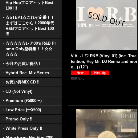
Hip HopフロアヒットBest
100 !!!
☆STEP1☆これぞ定番！！
まずはここから！2000年代
R&BフロアヒットBest 100
!!!
☆☆☆☆☆レア00's R&B Pr
omo Only盤特集！！☆☆
☆☆☆
V.A. - I ♡ R&B (Vinyl 01) (inc. True 
tention, Hey Mr. DJ Remix and mor
今月のお買い得品！
e...) (12'')
Hybrid Rec. Mix Series
在庫なし
お買い得MIX CD !!
CD (Not Vinyl)
Premium (¥5000〜)
Low Price (〜¥500)
Promo Only !!
White Press Only !!
Mainstream Hip Hop (200