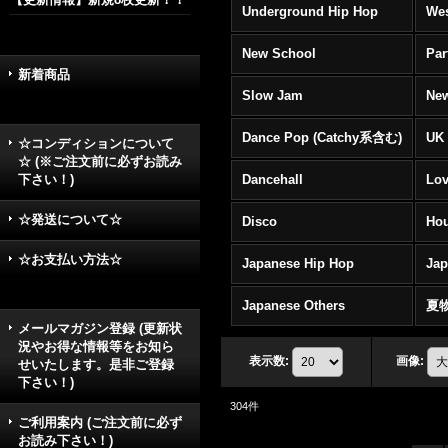
Underground Hip Hop
Wes
New School
Par
新着商品
Slow Jam
New
Dance Pop (Catchy系含む)
UK 
☆コンディションについて
☆ (※ご注文前に必ずお読み
下さい！)
Dancehall
Lov
☆発送について☆
Disco
Hou
☆お支払い方法☆
Japanese Hip Hop
Ja
Japanese Others
夏
メールマガジン登録 (更新状
況やお得な情報等をお知ら
表示数
:
画像
:
せいたします。是非ご登録
下さい！)
304
件
ご利用案内 (ご注文前に必ず
お読み下さい！)