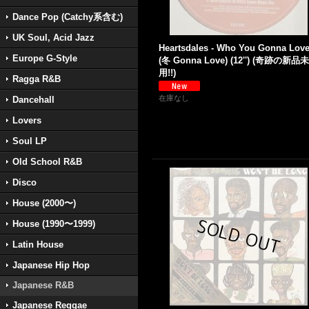
Dance Pop (Catchy系含む)
UK Soul, Acid Jazz
Heartsdales - Who You Gonna Lov
Europe G-Style
(冬 Gonna Love) (12'') (奇跡の新品
用!!)
Ragga R&B
在庫なし
Dancehall
Lovers
Soul LP
Old School R&B
Disco
House (2000〜)
House (1990〜1999)
Latin House
Japanese Hip Hop
Japanese R&B
Japanese Reggae