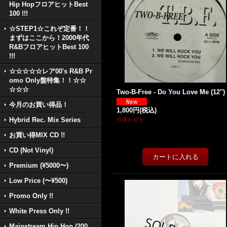
Hip HopフロアヒットBest
100 !!!
☆STEP1☆これぞ定番！！
まずはここから！2000年代
R&BフロアヒットBest 100
!!!
☆☆☆☆☆レア00's R&B Pr
omo Only盤特集！！☆☆
☆☆☆
Two-B-Free - Do You Love Me (12'')
今月のお買い得品！
1,800円
(税込)
Hybrid Rec. Mix Series
在庫わずか
お買い得MIX CD !!
CD (Not Vinyl)
Premium (¥5000〜)
Low Price (〜¥500)
Promo Only !!
White Press Only !!
Mainstream Hip Hop (200