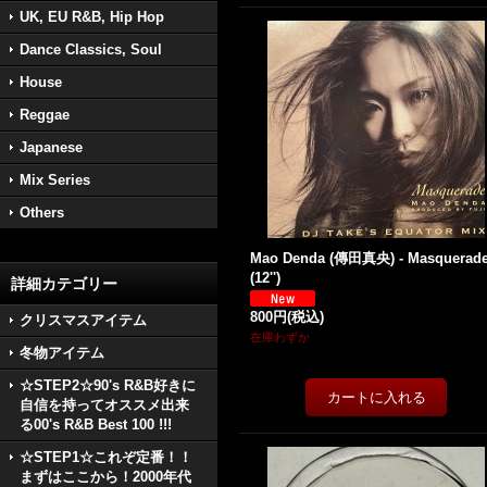
UK, EU R&B, Hip Hop
Dance Classics, Soul
House
Reggae
Japanese
Mix Series
Others
Mao Denda (傳田真央) - Masquerad
(12'')
詳細カテゴリー
800円
(税込)
クリスマスアイテム
在庫わずか
冬物アイテム
☆STEP2☆90's R&B好きに
自信を持ってオススメ出来
る00's R&B Best 100 !!!
☆STEP1☆これぞ定番！！
まずはここから！2000年代