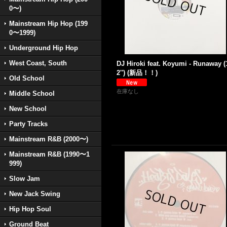
0〜)
Mainstream Hip Hop (199
0〜1999)
Underground Hip Hop
West Coast, South
DJ Hiroki feat. Koyumi - Runaway (
2'') (新品！！)
Old School
在庫なし
Middle School
New School
Party Tracks
Mainstream R&B (2000〜)
Mainstream R&B (1990〜1
999)
Slow Jam
New Jack Swing
Hip Hop Soul
Ground Beat