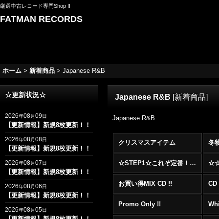
厳選中古レコード専門Shop !!
FATMAN RECORDS
ホーム
>
新着商品
>
Japanese R&B
☆更新状況☆
Japanese R&B
[
新着商品
]
2026
08
09
年
月
日
Japanese R&B
【更新情報】新規8枚更新！！
2026
08
08
年
月
日
クリスマスアイテム
冬
【更新情報】新規8枚更新！！
2026
08
07
☆STEP1☆これぞ定番！！まずはここから！2000年代R&BフロアヒットBest 100 !!!
年
月
日
【更新情報】新規8枚更新！！
お買い得MIX CD !!
CD 
2026
08
06
年
月
日
【更新情報】新規8枚更新！！
Promo Only !!
Whi
2026
08
05
年
月
日
【更新情報】新規8枚更新！！