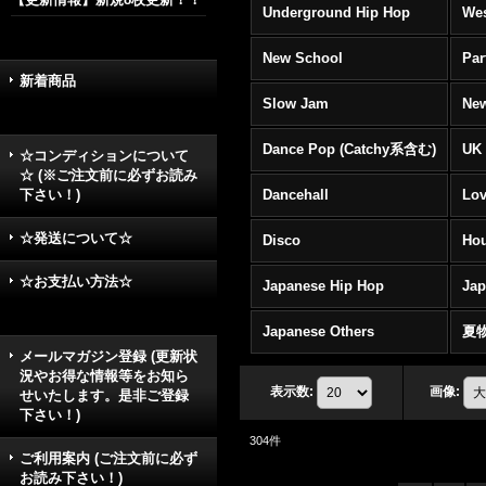
Underground Hip Hop
Wes
New School
Par
新着商品
Slow Jam
New
Dance Pop (Catchy系含む)
UK 
☆コンディションについて
☆ (※ご注文前に必ずお読み
下さい！)
Dancehall
Lov
☆発送について☆
Disco
Hou
☆お支払い方法☆
Japanese Hip Hop
Ja
Japanese Others
夏
メールマガジン登録 (更新状
況やお得な情報等をお知ら
表示数
:
画像
:
せいたします。是非ご登録
下さい！)
304
件
ご利用案内 (ご注文前に必ず
お読み下さい！)