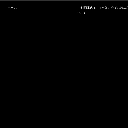
ホーム
ご利用案内 (ご注文前に必ずお読み
い！)