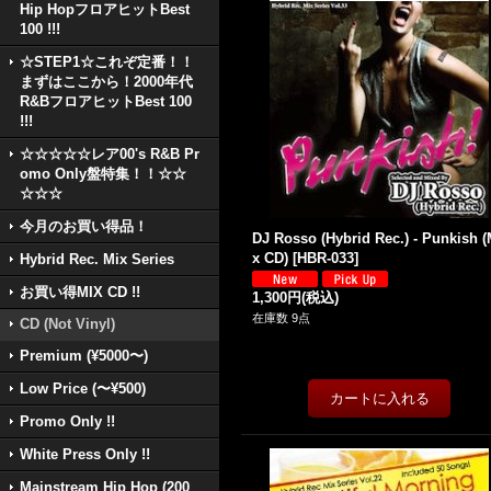
Hip HopフロアヒットBest
100 !!!
☆STEP1☆これぞ定番！！
まずはここから！2000年代
R&BフロアヒットBest 100
!!!
☆☆☆☆☆レア00's R&B Pr
omo Only盤特集！！☆☆
☆☆☆
今月のお買い得品！
DJ Rosso (Hybrid Rec.) - Punkish (
x CD)
[
HBR-033
]
Hybrid Rec. Mix Series
お買い得MIX CD !!
1,300円
(税込)
在庫数 9点
CD (Not Vinyl)
Premium (¥5000〜)
Low Price (〜¥500)
Promo Only !!
White Press Only !!
Mainstream Hip Hop (200