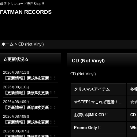
厳選中古レコード専門Shop !!
FATMAN RECORDS
ホーム
>
CD (Not Vinyl)
☆更新状況☆
CD (Not Vinyl)
2026
08
11
年
月
日
CD (Not Vinyl)
【更新情報】新規8枚更新！！
2026
08
10
年
月
日
クリスマスアイテム
冬
【更新情報】新規8枚更新！！
2026
08
09
☆STEP1☆これぞ定番！！まずはここから！2000年代R&BフロアヒットBest 100 !!!
年
月
日
【更新情報】新規8枚更新！！
お買い得MIX CD !!
CD 
2026
08
08
年
月
日
【更新情報】新規8枚更新！！
Promo Only !!
Whi
2026
08
07
年
月
日
【更新情報】新規8枚更新！！