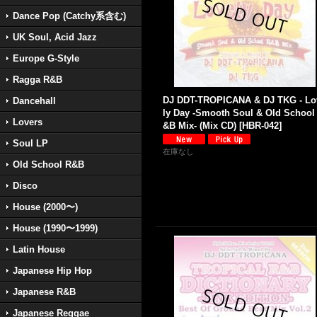
Dance Pop (Catchy系含む)
UK Soul, Acid Jazz
Europe G-Style
Ragga R&B
DJ DDT-TROPICANA & DJ TKG - Lo
Dancehall
ly Day -Smooth Soul & Old School
Lovers
&B Mix- (Mix CD)
[
HBR-042
]
Soul LP
在庫なし
Old School R&B
Disco
House (2000〜)
House (1990〜1999)
Latin House
Japanese Hip Hop
Japanese R&B
Japanese Reggae