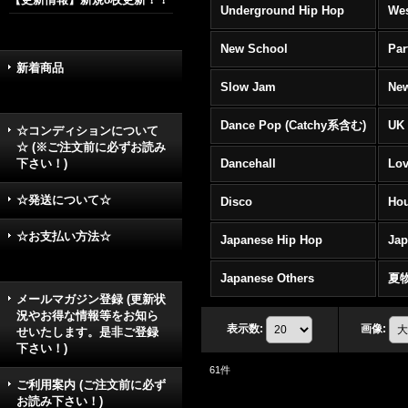
Underground Hip Hop
Wes
New School
Par
新着商品
Slow Jam
New
Dance Pop (Catchy系含む)
UK 
☆コンディションについて
☆ (※ご注文前に必ずお読み
下さい！)
Dancehall
Lov
☆発送について☆
Disco
Hou
☆お支払い方法☆
Japanese Hip Hop
Ja
Japanese Others
夏
メールマガジン登録 (更新状
況やお得な情報等をお知ら
表示数
:
画像
:
せいたします。是非ご登録
下さい！)
61
件
ご利用案内 (ご注文前に必ず
お読み下さい！)