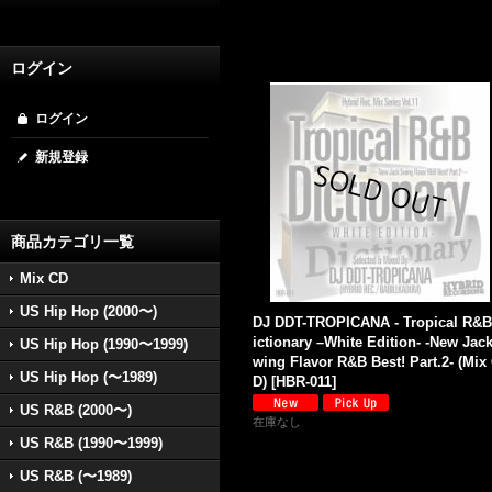
ログイン
ログイン
新規登録
商品カテゴリ一覧
Mix CD
US Hip Hop (2000〜)
DJ DDT-TROPICANA - Tropical R&B
ictionary –White Edition- -New Jac
US Hip Hop (1990〜1999)
wing Flavor R&B Best! Part.2- (Mix
US Hip Hop (〜1989)
D)
[
HBR-011
]
US R&B (2000〜)
在庫なし
US R&B (1990〜1999)
US R&B (〜1989)