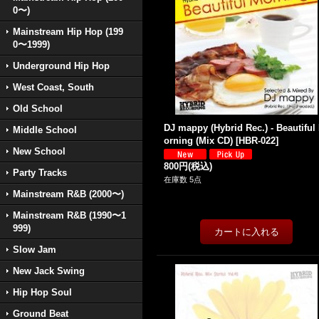
0〜)
Mainstream Hip Hop (199
0〜1999)
Underground Hip Hop
West Coast, South
Old School
DJ mappy (Hybrid Rec.) - Beautiful
Middle School
orning (Mix CD)
[
HBR-022
]
New School
800円
(税込)
Party Tracks
在庫数 5点
Mainstream R&B (2000〜)
Mainstream R&B (1990〜1
999)
Slow Jam
New Jack Swing
Hip Hop Soul
Ground Beat