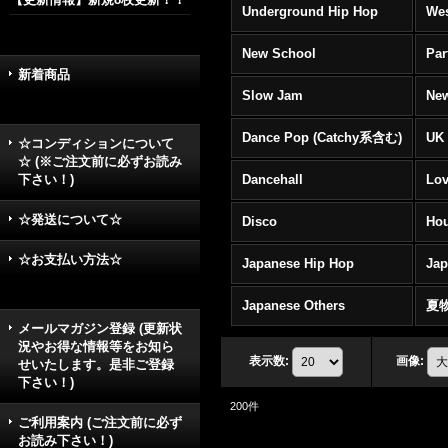
Underground Hip Hop
Wes
New School
Par
新着商品
Slow Jam
New
Dance Pop (Catchy系含む)
UK 
☆コンディションについて
☆ (※ご注文前に必ずお読み
下さい！)
Dancehall
Lov
☆発送について☆
Disco
Hou
☆お支払い方法☆
Japanese Hip Hop
Ja
Japanese Others
夏
メールマガジン登録 (更新状
況やお得な情報等をお知ら
表示数
:
画像
:
せいたします。是非ご登録
下さい！)
200
件
ご利用案内 (ご注文前に必ず
お読み下さい！)