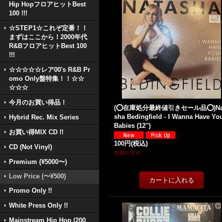
Hip HopフロアヒットBest
100 !!!
☆STEP1☆これぞ定番！！
まずはここから！2000年代
R&BフロアヒットBest 100
!!!
☆☆☆☆☆レア00's R&B Pr
omo Only盤特集！！☆☆
☆☆☆
今月のお買い得品！
(⭕️在庫処分最終値引きセール品⭕️)Na
sha Bedingfield - I Wanna Have Yo
Hybrid Rec. Mix Series
Babies (12'')
お買い得MIX CD !!
100円
(税込)
CD (Not Vinyl)
在庫わずか
Premium (¥5000〜)
Low Price (〜¥500)
Promo Only !!
White Press Only !!
Mainstream Hip Hop (200