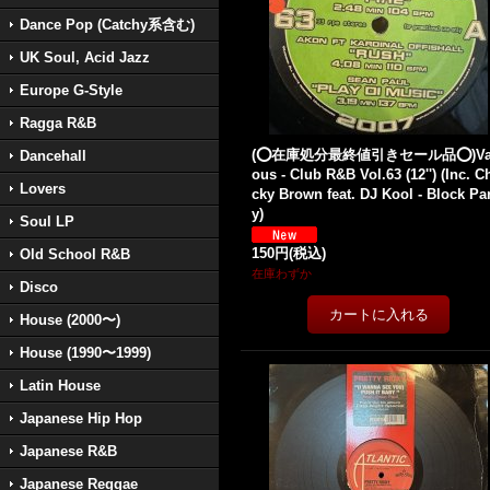
Dance Pop (Catchy系含む)
UK Soul, Acid Jazz
Europe G-Style
Ragga R&B
(⭕️在庫処分最終値引きセール品⭕️)Va
Dancehall
ous - Club R&B Vol.63 (12'') (Inc. C
Lovers
cky Brown feat. DJ Kool - Block Par
y)
Soul LP
150円
(税込)
Old School R&B
在庫わずか
Disco
House (2000〜)
House (1990〜1999)
Latin House
Japanese Hip Hop
Japanese R&B
Japanese Reggae