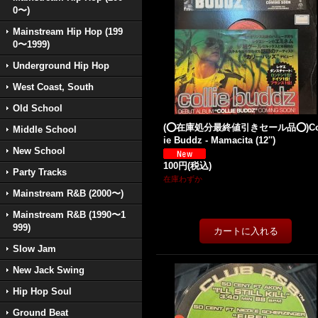
0〜)
Mainstream Hip Hop (199
0〜1999)
Underground Hip Hop
West Coast, South
Old School
(⭕️在庫処分最終値引きセール品⭕️)Co
Middle School
ie Buddz - Mamacita (12'')
New School
100円
(税込)
Party Tracks
在庫わずか
Mainstream R&B (2000〜)
Mainstream R&B (1990〜1
999)
Slow Jam
New Jack Swing
Hip Hop Soul
Ground Beat