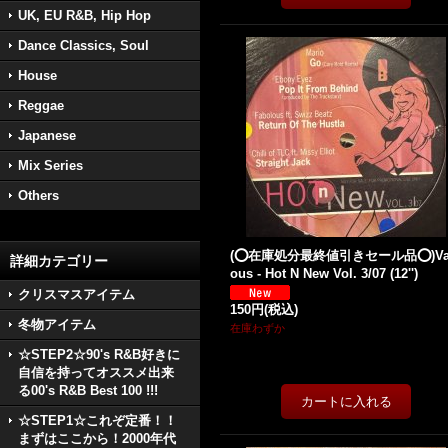
UK, EU R&B, Hip Hop
Dance Classics, Soul
House
Reggae
Japanese
Mix Series
Others
(⭕️在庫処分最終値引きセール品⭕️)Va
詳細カテゴリー
ous - Hot N New Vol. 3/07 (12'')
クリスマスアイテム
150円
(税込)
冬物アイテム
在庫わずか
☆STEP2☆90's R&B好きに
自信を持ってオススメ出来
る00's R&B Best 100 !!!
☆STEP1☆これぞ定番！！
まずはここから！2000年代