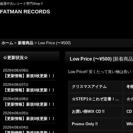
厳選中古レコード専門Shop !!
FATMAN RECORDS
ホーム
>
新着商品
>
Low Price (〜¥500)
☆更新状況☆
Low Price (〜¥500)
[
新着商品
2026
08
08
年
月
日
Low Price!! 安くたって良い物は良
【更新情報】新規8枚更新！！
2026
08
07
年
月
日
クリスマスアイテム
冬
【更新情報】新規8枚更新！！
2026
08
06
☆STEP1☆これぞ定番！！まずはここから！2000年代R&BフロアヒットBest 100 !!!
年
月
日
【更新情報】新規8枚更新！！
お買い得MIX CD !!
CD 
2026
08
05
年
月
日
【更新情報】新規8枚更新！！
Promo Only !!
Whi
2026
08
04
年
月
日
【更新情報】新規8枚更新！！