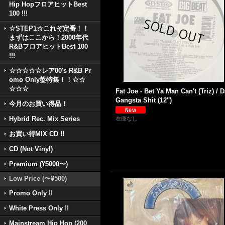
Hip HopフロアヒットBest
100 !!!
☆STEP1☆これぞ定番！！
まずはここから！2000年代
R&BフロアヒットBest 100
!!!
☆☆☆☆☆レア00's R&B Pr
omo Only盤特集！！☆☆
☆☆☆
Fat Joe - Bet Ya Man Can't (Triz) / D
Gangsta Shit (12'')
今月のお買い得品！
Hybrid Rec. Mix Series
在庫なし
お買い得MIX CD !!
CD (Not Vinyl)
Premium (¥5000〜)
Low Price (〜¥500)
Promo Only !!
White Press Only !!
Mainstream Hip Hop (200