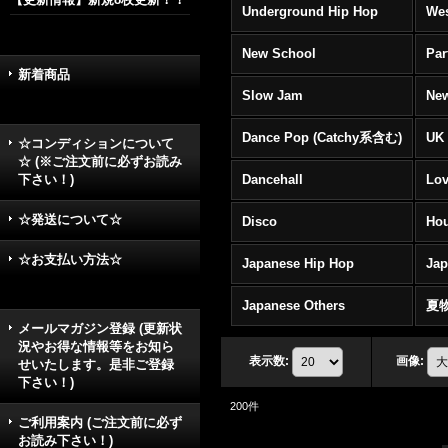
Underground Hip Hop
Wes
New School
Par
新着商品
Slow Jam
New
Dance Pop (Catchy系含む)
UK 
☆コンディションについて
☆ (※ご注文前に必ずお読み
下さい！)
Dancehall
Lov
☆発送について☆
Disco
Hou
☆お支払い方法☆
Japanese Hip Hop
Ja
Japanese Others
夏
メールマガジン登録 (更新状
況やお得な情報等をお知ら
表示数
:
画像
:
せいたします。是非ご登録
下さい！)
200
件
ご利用案内 (ご注文前に必ず
お読み下さい！)