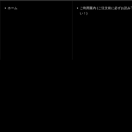
ホーム
ご利用案内 (ご注文前に必ずお読み
い！)