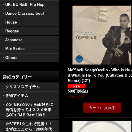
UK, EU R&B, Hip Hop
Dance Classics, Soul
House
Reggae
Japanese
Mix Series
Others
Me'Shell NdegéOcello - Who Is He
d What Is He To You (Cutfather & J
詳細カテゴリー
Remix) (12'')
クリスマスアイテム
500円
(税込)
冬物アイテム
在庫わずか
☆STEP2☆90's R&B好きに
自信を持ってオススメ出来
る00's R&B Best 100 !!!
☆STEP1☆これぞ定番！！
まずはここから！2000年代