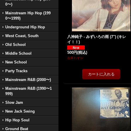
0〜)
Mainstream Hip Hop (199
0〜1999)
Underground Hip Hop
West Coast, South
八神純子 - みずいろの雨 (7'') (キレ
イ！！)
Old School
500円
(税込)
Middle School
在庫わずか
New School
Party Tracks
Mainstream R&B (2000〜)
Mainstream R&B (1990〜1
999)
Slow Jam
New Jack Swing
Hip Hop Soul
Ground Beat