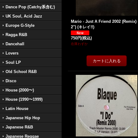
Dance Pop (Catchy系含む)
UK Soul, Acid Jazz
Mario - Just A Friend 2002 (Remix) 
Europe G-Style
2'') (キレイ!!)
Ragga R&B
750円
(税込)
Dancehall
在庫わずか
Lovers
Soul LP
Old School R&B
Disco
House (2000〜)
House (1990〜1999)
Latin House
Japanese Hip Hop
Japanese R&B
Japanese Reggae