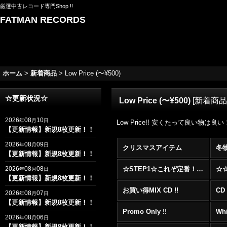
厳選中古レコード専門Shop !!
FATMAN RECORDS
ホーム
>
新着商品
>
Low Price (〜¥500)
☆更新状況☆
Low Price (〜¥500)
[
新着商品
2026
08
10
年
月
日
Low Price!! 安くたって良い物は良
【更新情報】新規8枚更新！！
2026
08
09
年
月
日
クリスマスアイテム
冬
【更新情報】新規8枚更新！！
2026
08
08
☆STEP1☆これぞ定番！！まずはここから！2000年代R&BフロアヒットBest 100 !!!
年
月
日
【更新情報】新規8枚更新！！
お買い得MIX CD !!
CD 
2026
08
07
年
月
日
【更新情報】新規8枚更新！！
Promo Only !!
Whi
2026
08
06
年
月
日
【更新情報】新規8枚更新！！