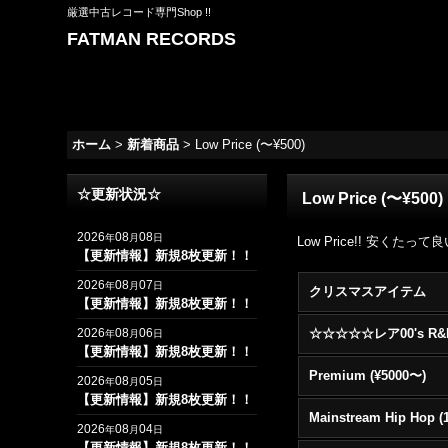
厳選中古レコード専門Shop !!
FATMAN RECORDS
ホーム
>
新着商品
>
Low Price (〜¥500)
☆更新状況☆
Low Price (〜¥500)
2026
08
08
年
月
日
Low Price!! 安くた
【更新情報】新規8枚更新！！
2026
08
07
年
月
日
クリスマスアイテム
【更新情報】新規8枚更新！！
2026
08
06
年
月
日
【更新情報】新規8枚更新！！
Premium (¥5000〜)
2026
08
05
年
月
日
【更新情報】新規8枚更新！！
2026
08
04
年
月
日
【更新情報】新規8枚更新！！