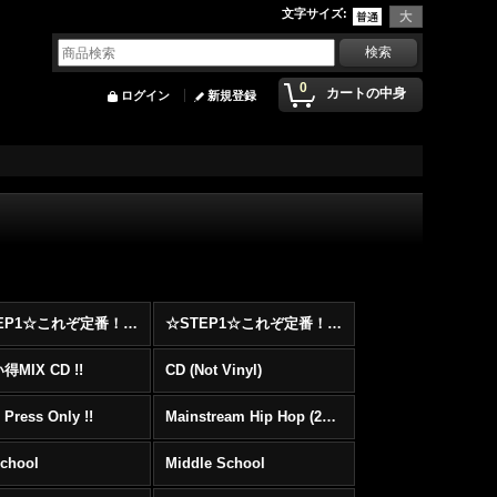
文字サイズ
:
0
カートの中身
ログイン
新規登録
☆STEP1☆これぞ定番！！まずはここから！2000年代Hip HopフロアヒットBest 100 !!!
☆STEP1☆これぞ定番！！まずはここから！2000年代R&BフロアヒットBest 100 !!!
MIX CD !!
CD (Not Vinyl)
 Press Only !!
Mainstream Hip Hop (2000〜)
School
Middle School