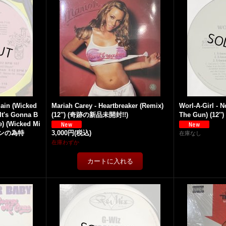
gain (Wicked
Mariah Carey - Heartbreaker (Remix)
Worl-A-Girl - 
It's Gonna B
(12'') (奇跡の新品未開封!!)
The Gun) (12'')
e) (Wicked Mi
ションの為特
3,000円
(税込)
在庫なし
在庫わずか