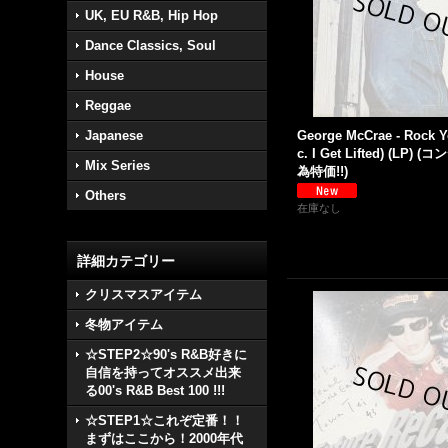
UK, EU R&B, Hip Hop
Dance Classics, Soul
House
Reggae
Japanese
George McCrae - Rock Y
c. I Get Lifted) (LP
Mix Series
為特価!!)
Others
在庫なし
詳細カテゴリー
クリスマスアイテム
冬物アイテム
☆STEP2☆90's R&B好きに
自信を持ってオススメ出来
る00's R&B Best 100 !!!
☆STEP1☆これぞ定番！！
まずはここから！2000年代