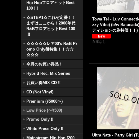
Hip HopフロアヒットBest
100 !!!
☆STEP1☆これぞ定番！！
Towa Tei - Luv Connecti
まずはここから！2000年代
zzy Vibe) (b/w Batucada
R&BフロアヒットBest 100
ディションの為特価！！)
!!!
在庫なし
☆☆☆☆☆レア00's R&B Pr
omo Only盤特集！！☆☆
☆☆☆
今月のお買い得品！
Hybrid Rec. Mix Series
お買い得MIX CD !!
CD (Not Vinyl)
Premium (¥5000〜)
Low Price (〜¥500)
Promo Only !!
White Press Only !!
Ultra Nate - Party Girl 
Mainstream Hip Hop (200