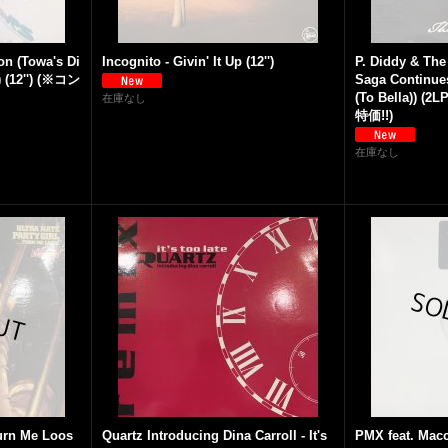
on (Towa's Di
Incognito - Givin' It Up (12'')
P. Diddy & The
) (12'') (※コン
Saga Continues.
(To Bella))
在庫なし
特価!!)
在庫なし
(Turn Me Loos
Quartz Introducing Dina Carroll - It's
PMX feat. Macc