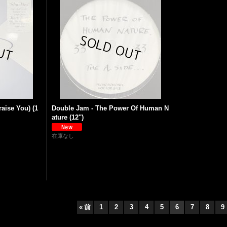
aise You) (1
Double Jam - The Power Of Human N
ature (12'')
在庫なし
«
前
1
2
3
4
5
6
7
8
9