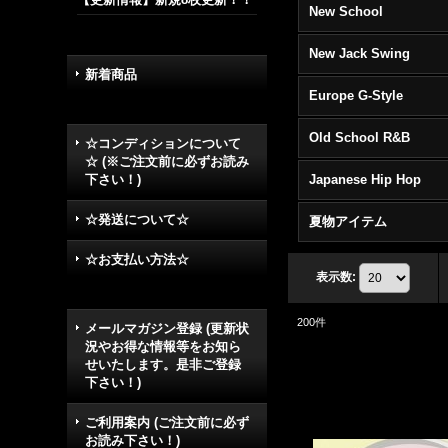
New School
New Jack Swing
新着商品
Europe G-Style
Old School R&B
☆コンディションについて
☆ (※ご注文前に必ずお読み
下さい！)
Japanese Hip Hop
☆発送について☆
夏物アイテム
☆お支払い方法☆
表示数
:
200
件
メールマガジン登録 (更新状
況やお得な情報等をお知ら
せいたします。是非ご登録
下さい！)
ご利用案内 (ご注文前に必ず
お読み下さい！)