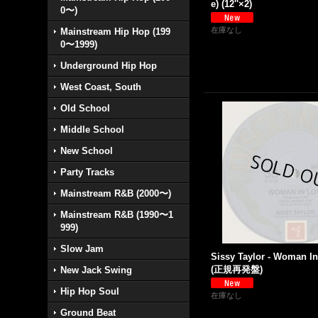
e) (12''×2)
0〜)
在庫なし
Mainstream Hip Hop (199
0〜1999)
Underground Hip Hop
West Coast, South
Old School
Middle School
New School
Party Tracks
Mainstream R&B (2000〜)
Mainstream R&B (1990〜1
999)
Slow Jam
Sissy Taylor - Woman In 
(正規再発盤)
New Jack Swing
Hip Hop Soul
在庫なし
Ground Beat