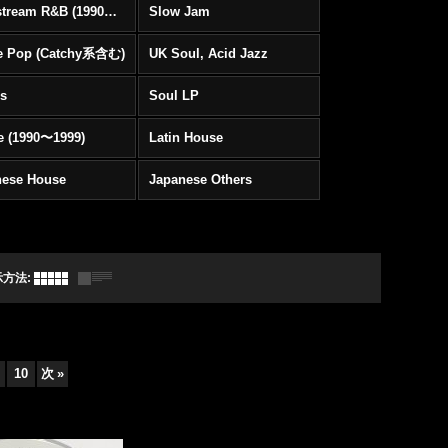
Mainstream R&B (1990〜1999)
Slow Jam
e Pop (Catchy系含む)
UK Soul, Acid Jazz
rs
Soul LP
e (1990〜1999)
Latin House
nese House
Japanese Others
示方法
:
10
次
»