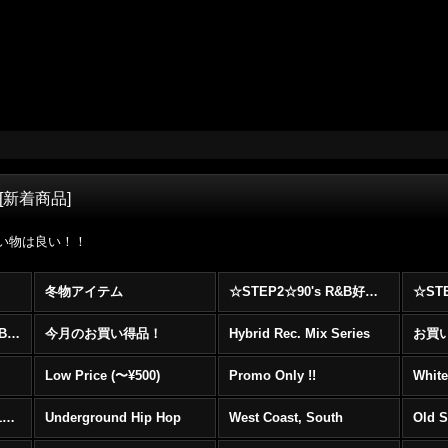
[
新着商品
]
って良い物は良い！！
冬物アイテム
☆STEP2☆90's R&B好きに自信を持ってオススメ出来る00's R&B Best 100 !!!
☆☆☆☆☆レア00's R&B Promo Only盤特集！！☆☆☆☆☆
今月のお買い得品！
Hybrid Rec. Mix Series
お買い得
Low Price (〜¥500)
Promo Only !!
White
Mainstream Hip Hop (1990〜1999)
Underground Hip Hop
West Coast, South
Old 