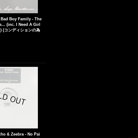
 Bad Boy Family - The
.. (inc. I Need A Girl
 (2LP) (コンディションの為
ho & Zeebra - No Pai