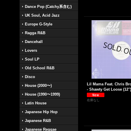
Dance Pop (Catchy系含む)
UK Soul, Acid Jazz
Europe G-Style
Ragga R&B
Dancehall
Lovers
Soul LP
Old School R&B
Disco
Lil Mama Feat. Chris Br
House (2000〜)
- Shawty Get Loose (12''
House (1990〜1999)
在庫なし
Latin House
Japanese Hip Hop
Japanese R&B
Japanese Reggae