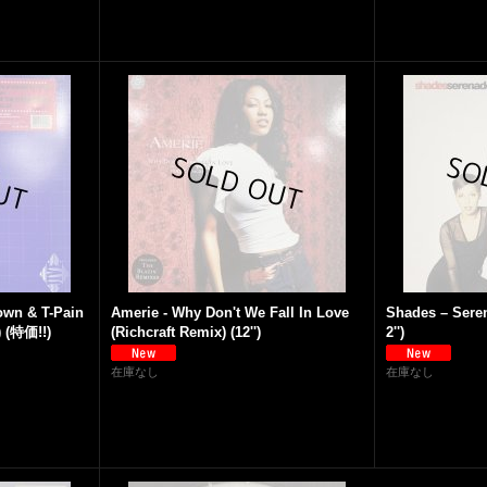
own & T-Pain
Amerie - Why Don't We Fall In Love
Shades ‎– Seren
) (特価!!)
(Richcraft Remix) (12'')
2'')
在庫なし
在庫なし