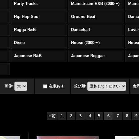
Party Tracks
Mainstream R&B (2000〜)
Hip Hop Soul
Ground Beat
Danc
Ragga R&B
Dancehall
Love
Disco
House (2000〜)
Hous
Japanese R&B
Japanese Reggae
Japa
画像
:
並び順
:
在庫あり
表
«
前
1
2
3
4
5
6
7
8
9