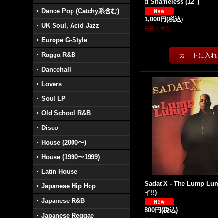
d Shameless (12'')
Dance Pop (Catchy系含む)
1,000円
(税込)
UK Soul, Acid Jazz
在庫わずか
Europe G-Style
Ragga R&B
Dancehall
Lovers
Soul LP
Old School R&B
Disco
House (2000〜)
House (1990〜1999)
Latin House
Sadat X - The Lump Lum
Japanese Hip Hop
イ!!)
Japanese R&B
800円
(税込)
Japanese Reggae