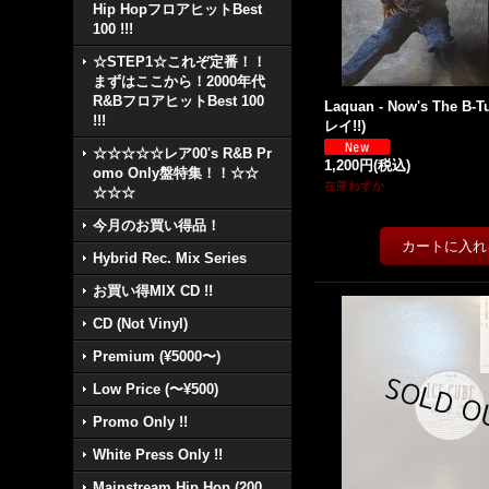
Hip HopフロアヒットBest
100 !!!
☆STEP1☆これぞ定番！！
まずはここから！2000年代
R&BフロアヒットBest 100
Laquan - Now's The B-Tu
!!!
レイ!!)
☆☆☆☆☆レア00's R&B Pr
1,200円
(税込)
omo Only盤特集！！☆☆
在庫わずか
☆☆☆
今月のお買い得品！
Hybrid Rec. Mix Series
お買い得MIX CD !!
CD (Not Vinyl)
Premium (¥5000〜)
Low Price (〜¥500)
Promo Only !!
White Press Only !!
Mainstream Hip Hop (200