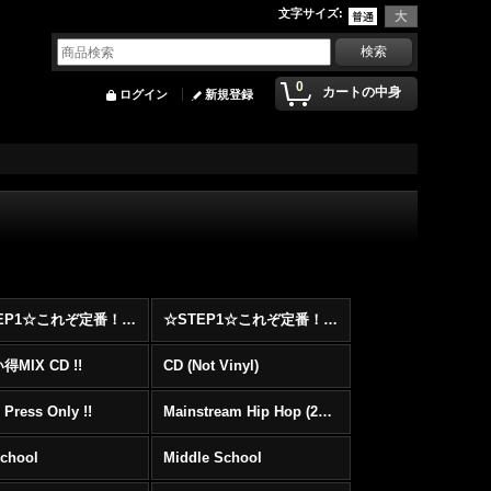
文字サイズ
:
0
カートの中身
ログイン
新規登録
☆STEP1☆これぞ定番！！まずはここから！2000年代Hip HopフロアヒットBest 100 !!!
☆STEP1☆これぞ定番！！まずはここから！2000年代R&BフロアヒットBest 100 !!!
MIX CD !!
CD (Not Vinyl)
 Press Only !!
Mainstream Hip Hop (2000〜)
School
Middle School