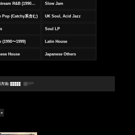
Mainstream R&B (1990〜1999)
Slow Jam
e Pop (Catchy系含む)
UK Soul, Acid Jazz
rs
Soul LP
e (1990〜1999)
Latin House
nese House
Japanese Others
示方法
:
»