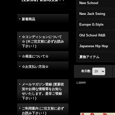
New School
New Jack Swing
新着商品
Europe G-Style
Old School R&B
☆コンディションについて
☆ (※ご注文前に必ずお読み
下さい！)
Japanese Hip Hop
☆発送について☆
夏物アイテム
☆お支払い方法☆
表示数
:
1,689
件
メールマガジン登録 (更新状
況やお得な情報等をお知ら
せいたします。是非ご登録
下さい！)
ご利用案内 (ご注文前に必ず
お読み下さい！)