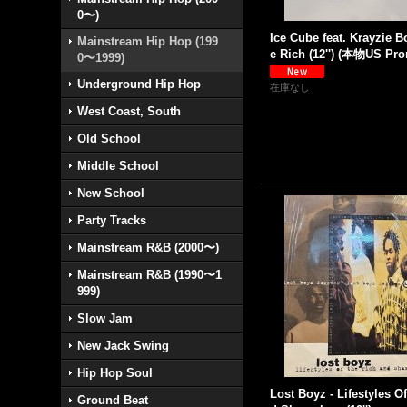
0〜)
Ice Cube feat. Krayzie B
Mainstream Hip Hop (199
e Rich (12'') (本物US Pro
0〜1999)
Underground Hip Hop
在庫なし
West Coast, South
Old School
Middle School
New School
Party Tracks
Mainstream R&B (2000〜)
Mainstream R&B (1990〜1
999)
Slow Jam
New Jack Swing
Hip Hop Soul
Lost Boyz - Lifestyles O
Ground Beat