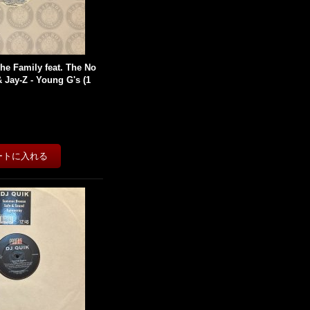
he Family feat. The No
& Jay-Z - Young G's (1