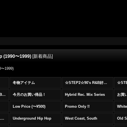
op (1990〜1999)
[
新着商品
]
90〜1999)
冬物アイテム
☆STEP2☆90's R&B好きに自信を持ってオススメ出来る00's R&B Best 100 !!!
☆☆☆☆☆レア00's R&B Promo Only盤特集！！☆☆☆☆☆
今月のお買い得品！
Hybrid Rec. Mix Series
お買い得
Low Price (〜¥500)
Promo Only !!
White
Mainstream Hip Hop (1990〜1999)
Underground Hip Hop
West Coast, South
Old 