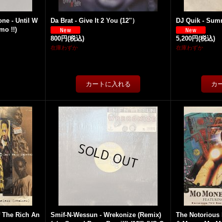
one - Until W
Da Brat - Give It 2 You (12''）
DJ Quik - Summ
mo !!)
800円
(税込)
5,200円
(税込)
在庫わずか
在庫わずか
f The Rich An
Smif-N-Wessun - Wrekonize (Remix)
The Notorious 