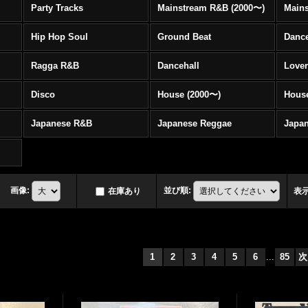
Party Tracks
Mainstream R&B (2000〜)
Hip Hop Soul
Ground Beat
Danc
Ragga R&B
Dancehall
Love
Disco
House (2000〜)
Hous
Japanese R&B
Japanese Reggae
Japa
画像
:
並び順
:
在庫あり
表
1
2
3
4
5
6
...
85
次