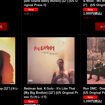
(a/w Sound Bwoy Bureill) (12'') (US O
& Mase - Mo M
riginal Press !!)
2'') (US Origin
1,000円
(税込)
在庫なし
在庫わずか
p (12'') (キレ
Redman feat. K-Solo - It's Like That
Run DMC - Down
(My Big Brother) (12'') (US Original Pr
(US Original Pr
ess !!) (キレイ!!)
1,100円
(税込)