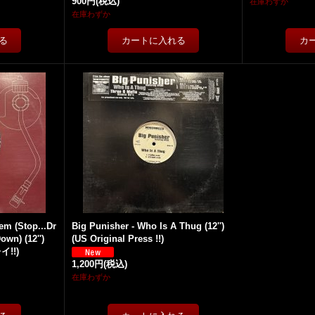
900円
(税込)
在庫わずか
在庫わずか
em (Stop...Dr
Big Punisher - Who Is A Thug (12'')
own) (12'')
(US Original Press !!)
イ!!)
1,200円
(税込)
在庫わずか