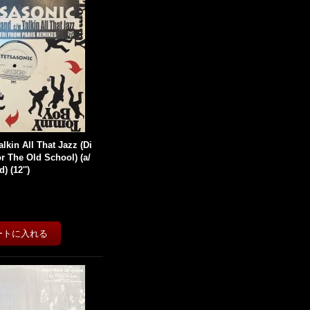
alkin All That Jazz (Di
r The Old School) (a/
 (12'')