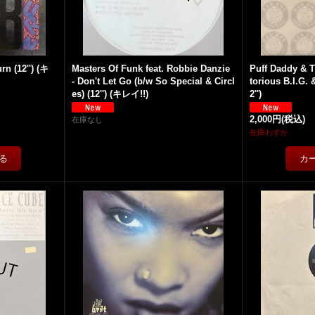
rn (12'') (キ
Masters Of Funk feat. Robbie Danzie
Puff Daddy & T
- Don't Let Go (b/w So Special & Circl
torious B.I.G. 
es) (12'') (キレイ!!)
2'')
2,000円
(税込)
在庫なし
在庫わずか