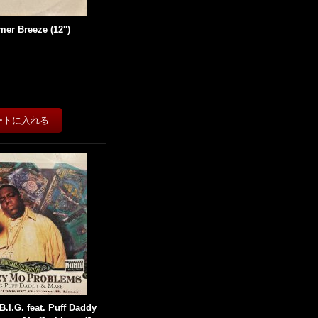
er Breeze (12'')
B.I.G. feat. Puff Daddy