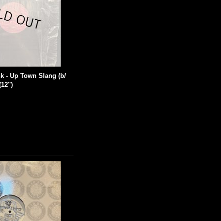
k - Up Town Slang (b/
12'')