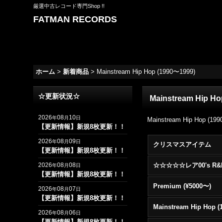
厳選中古レコード専門Shop !!
FATMAN RECORDS
ホーム
>
新着商品
>
Mainstream Hip Hop (1990〜1999)
☆更新状況☆
Mainstream Hip H
2026
08
10
年
月
日
Mainstream Hip Hop (19
【更新情報】新規8枚更新！！
2026
08
09
年
月
日
クリスマスアイテム
【更新情報】新規8枚更新！！
2026
08
08
年
月
日
【更新情報】新規8枚更新！！
Premium (¥5000〜)
2026
08
07
年
月
日
【更新情報】新規8枚更新！！
2026
08
06
年
月
日
【更新情報】新規8枚更新！！