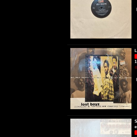
L
1
S
e