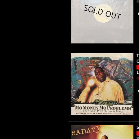
T
O
1
S