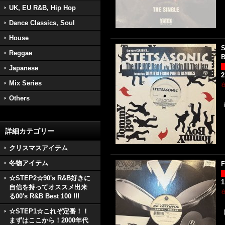
UK, EU R&B, Hip Hop
Dance Classics, Soul
House
S
Reggae
B
Japanese
2
Mix Series
Others
詳細カテゴリー
クリスマスアイテム
冬物アイテム
F
☆STEP2☆90's R&B好きに
1
自信を持ってオススメ出来
る00's R&B Best 100 !!!
☆STEP1☆これぞ定番！！
まずはここから！2000年代