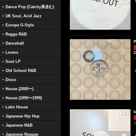
Dance Pop (Catchy系含む)
UK Soul, Acid Jazz
Europe G-Style
Ragga R&B
P
Dancehall
Lovers
2
Soul LP
Old School R&B
Disco
House (2000〜)
House (1990〜1999)
Latin House
I
Japanese Hip Hop
Japanese R&B
Japanese Reggae