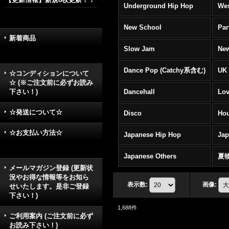
Underground Hip Hop
Wes
New School
Par
新着商品
Slow Jam
New
Dance Pop (Catchy系含む)
UK 
☆コンディションについて
☆ (※ご注文前に必ずお読み
下さい！)
Dancehall
Lov
☆発送について☆
Disco
Hou
☆お支払い方法☆
Japanese Hip Hop
Ja
Japanese Others
夏
メールマガジン登録 (更新状
況やお得な情報等をお知ら
表示数
:
画像
:
せいたします。是非ご登録
下さい！)
1,688
件
ご利用案内 (ご注文前に必ず
お読み下さい！)