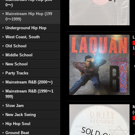
0〜)
Mainstream Hip Hop (199
0〜1999)
Underground Hip Hop
West Coast, South
L
Old School
1
Middle School
New School
Party Tracks
Mainstream R&B (2000〜)
Mainstream R&B (1990〜1
999)
Slow Jam
M
(
New Jack Swing
Hip Hop Soul
Ground Beat