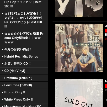
Hip HopフロアヒットBest
100 !!!
☆STEP1☆これぞ定番！！
まずはここから！2000年代
R&BフロアヒットBest 100
A
!!!
☆☆☆☆☆レア00's R&B Pr
5
omo Only盤特集！！☆☆
☆☆☆
今月のお買い得品！
Hybrid Rec. Mix Series
お買い得MIX CD !!
CD (Not Vinyl)
Premium (¥5000〜)
M
Low Price (〜¥500)
Promo Only !!
White Press Only !!
Mainstream Hip Hop (200