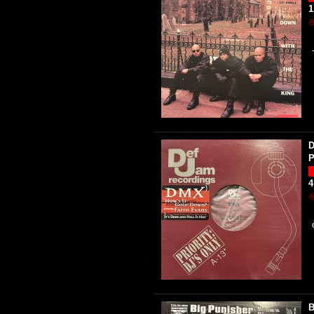
1
D
P
4
B