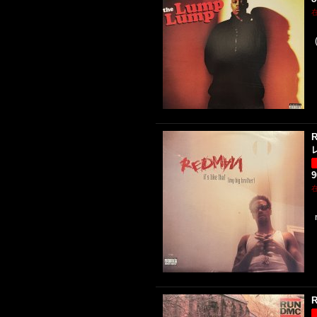
R
レ
R