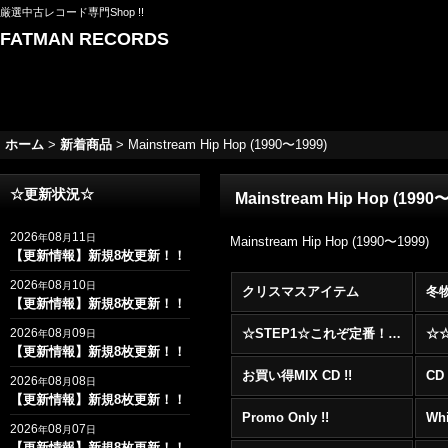
厳選中古レコード専門Shop !!
FATMAN RECORDS
ホーム
>
新着商品
>
Mainstream Hip Hop (1990〜1999)
☆更新状況☆
Mainstream Hip Hop (1990
2026
08
11
年
月
日
Mainstream Hip Hop (1990〜1999)
【更新情報】新規8枚更新！！
2026
08
10
年
月
日
クリスマスアイテム
冬
【更新情報】新規8枚更新！！
2026
08
09
☆STEP1☆これぞ定番！！まずはここから！2000年代R&BフロアヒットBest 100 !!!
年
月
日
【更新情報】新規8枚更新！！
お買い得MIX CD !!
CD 
2026
08
08
年
月
日
【更新情報】新規8枚更新！！
Promo Only !!
Whi
2026
08
07
年
月
日
【更新情報】新規8枚更新！！