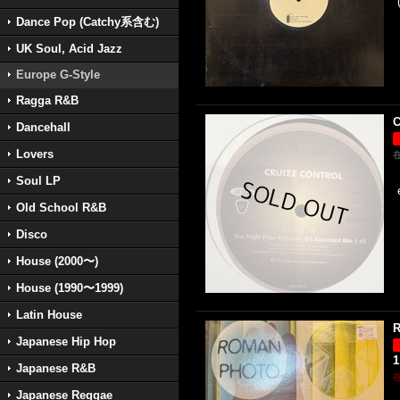
Dance Pop (Catchy系含む)
UK Soul, Acid Jazz
Europe G-Style
Ragga R&B
C
Dancehall
Lovers
Soul LP
Old School R&B
Disco
House (2000〜)
House (1990〜1999)
Latin House
R
Japanese Hip Hop
1
Japanese R&B
Japanese Reggae