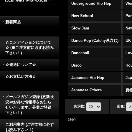
Underground Hip Hop
Wes
New School
Par
新着商品
Slow Jam
New
Dance Pop (Catchy系含む)
UK 
☆コンディションについて
☆ (※ご注文前に必ずお読み
下さい！)
Dancehall
Lov
☆発送について☆
Disco
Hou
☆お支払い方法☆
Japanese Hip Hop
Ja
Japanese Others
夏
メールマガジン登録 (更新状
況やお得な情報等をお知ら
表示数
:
画像
:
せいたします。是非ご登録
下さい！)
159
件
ご利用案内 (ご注文前に必ず
お読み下さい！)