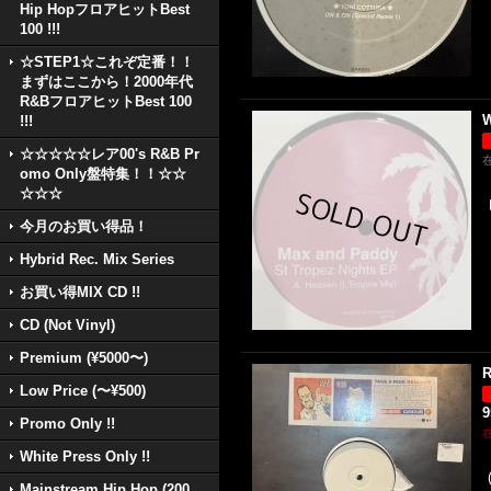
Hip HopフロアヒットBest
100 !!!
☆STEP1☆これぞ定番！！
まずはここから！2000年代
R&BフロアヒットBest 100
W
!!!
☆☆☆☆☆レア00's R&B Pr
omo Only盤特集！！☆☆
☆☆☆
今月のお買い得品！
Hybrid Rec. Mix Series
お買い得MIX CD !!
CD (Not Vinyl)
Premium (¥5000〜)
R
Low Price (〜¥500)
Promo Only !!
White Press Only !!
Mainstream Hip Hop (200