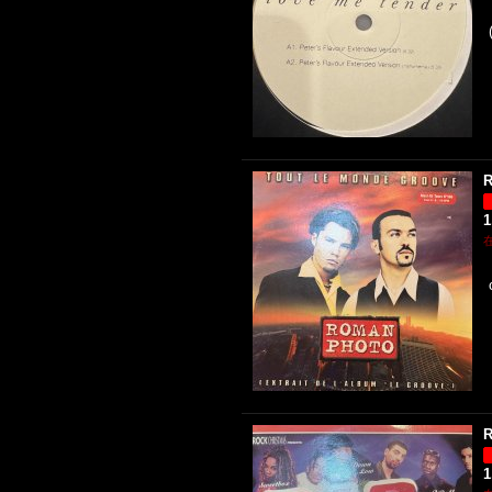
R
1
R
1