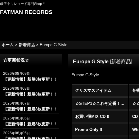
厳選中古レコード専門Shop !!
FATMAN RECORDS
ホーム
>
新着商品
>
Europe G-Style
☆更新状況☆
Europe G-Style
[
新着商品
]
2026
08
09
年
月
日
Europe G-Style
【更新情報】新規8枚更新！！
2026
08
08
年
月
日
クリスマスアイテム
冬
【更新情報】新規8枚更新！！
2026
08
07
☆STEP1☆これぞ定番！！まずはここから！2000年代R&BフロアヒットBest 100 !!!
年
月
日
【更新情報】新規8枚更新！！
お買い得MIX CD !!
CD 
2026
08
06
年
月
日
【更新情報】新規8枚更新！！
Promo Only !!
Whi
2026
08
05
年
月
日
【更新情報】新規8枚更新！！