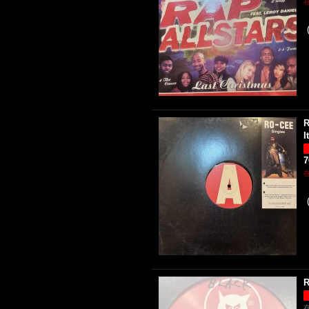
R
I
R