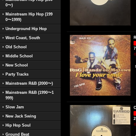
0〜)
Mainstream Hip Hop (199
0〜1999)
Underground Hip Hop
R
West Coast, South
Old School
Middle School
New School
Party Tracks
Mainstream R&B (2000〜)
Mainstream R&B (1990〜1
999)
Slow Jam
C
New Jack Swing
2
Hip Hop Soul
Ground Beat