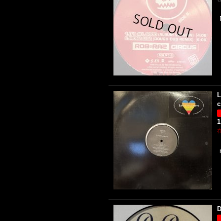
L
c
1
D