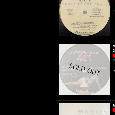
V
2
M