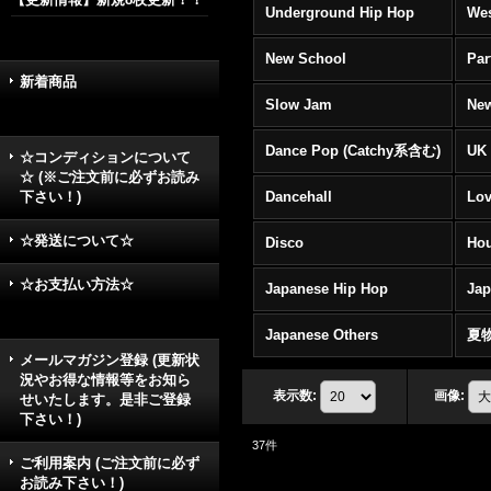
Underground Hip Hop
Wes
New School
Par
新着商品
Slow Jam
New
Dance Pop (Catchy系含む)
UK 
☆コンディションについて
☆ (※ご注文前に必ずお読み
下さい！)
Dancehall
Lov
☆発送について☆
Disco
Hou
☆お支払い方法☆
Japanese Hip Hop
Ja
Japanese Others
夏
メールマガジン登録 (更新状
況やお得な情報等をお知ら
表示数
:
画像
:
せいたします。是非ご登録
下さい！)
37
件
ご利用案内 (ご注文前に必ず
お読み下さい！)