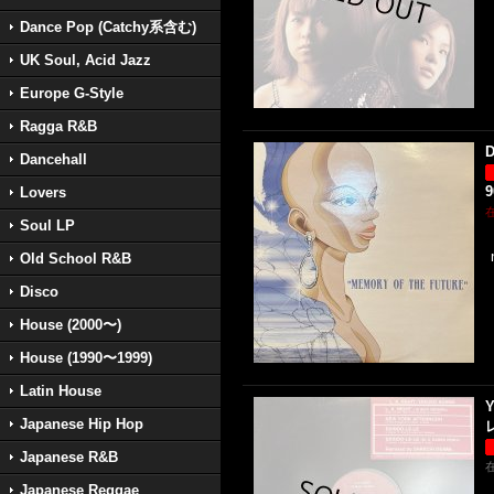
Dance Pop (Catchy系含む)
UK Soul, Acid Jazz
Europe G-Style
Ragga R&B
D
Dancehall
Lovers
Soul LP
Old School R&B
Disco
House (2000〜)
House (1990〜1999)
Latin House
Y
Japanese Hip Hop
Japanese R&B
Japanese Reggae