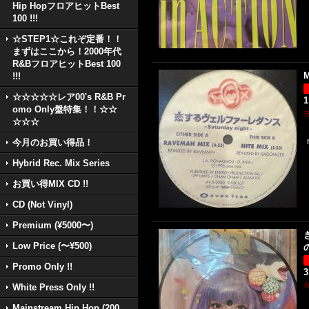
Hip HopフロアヒットBest
100 !!!
☆STEP1☆これぞ定番！！
まずはここから！2000年代
R&BフロアヒットBest 100
M
!!!
☆☆☆☆☆レア00's R&B Pr
1
omo Only盤特集！！☆☆
☆☆☆
今月のお買い得品！
Hybrid Rec. Mix Series
お買い得MIX CD !!
CD (Not Vinyl)
Premium (¥5000〜)
Low Price (〜¥500)
Promo Only !!
3
White Press Only !!
Mainstream Hip Hop (200