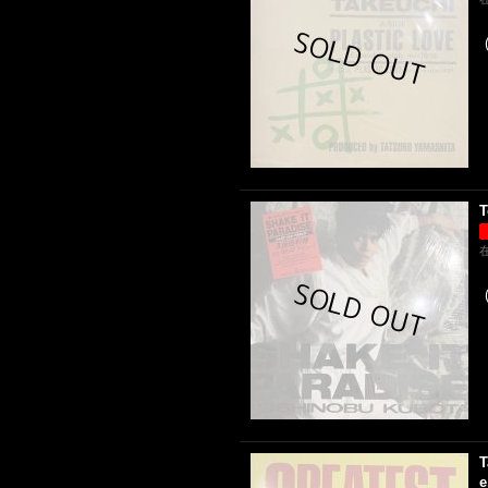
T
T
e