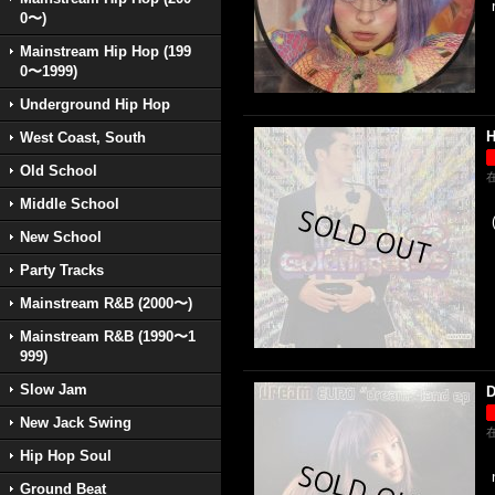
0〜)
Mainstream Hip Hop (199
0〜1999)
Underground Hip Hop
H
West Coast, South
Old School
Middle School
New School
Party Tracks
Mainstream R&B (2000〜)
Mainstream R&B (1990〜1
999)
Slow Jam
D
New Jack Swing
Hip Hop Soul
Ground Beat