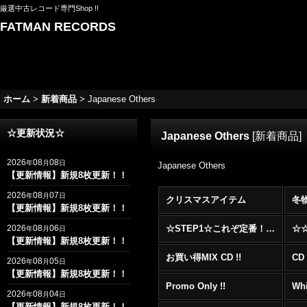
厳選中古レコード専門Shop !!
FATMAN RECORDS
ホーム
>
新着商品
>
Japanese Others
☆更新状況☆
Japanese Others
[
新着商品
]
2026
08
08
年
月
日
Japanese Others
【更新情報】新規8枚更新！！
2026
08
07
年
月
日
クリスマスアイテム
冬
【更新情報】新規8枚更新！！
2026
08
06
☆STEP1☆これぞ定番！！まずはここから！2000年代R&BフロアヒットBest 100 !!!
年
月
日
【更新情報】新規8枚更新！！
お買い得MIX CD !!
CD 
2026
08
05
年
月
日
【更新情報】新規8枚更新！！
Promo Only !!
Whi
2026
08
04
年
月
日
【更新情報】新規8枚更新！！