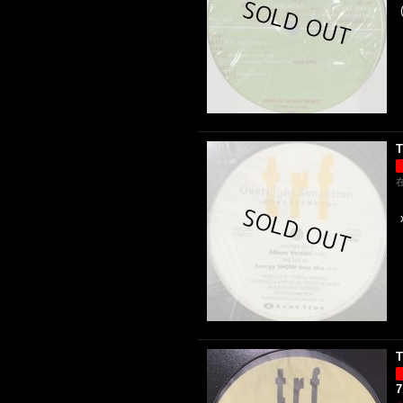
T
T
7