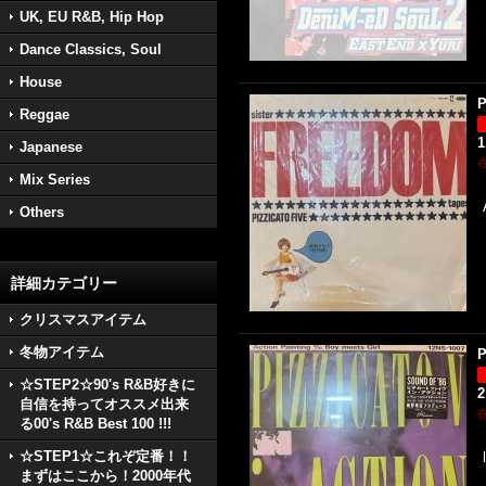
UK, EU R&B, Hip Hop
Dance Classics, Soul
House
P
Reggae
1
Japanese
Mix Series
Others
詳細カテゴリー
クリスマスアイテム
冬物アイテム
P
☆STEP2☆90's R&B好きに
2
自信を持ってオススメ出来
る00's R&B Best 100 !!!
☆STEP1☆これぞ定番！！
まずはここから！2000年代