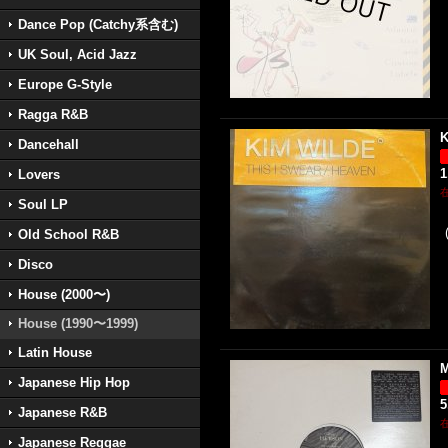
Dance Pop (Catchy系含む)
UK Soul, Acid Jazz
Europe G-Style
Ragga R&B
K
Dancehall
1
Lovers
Soul LP
Old School R&B
Disco
House (2000〜)
House (1990〜1999)
Latin House
M
Japanese Hip Hop
5
Japanese R&B
Japanese Reggae