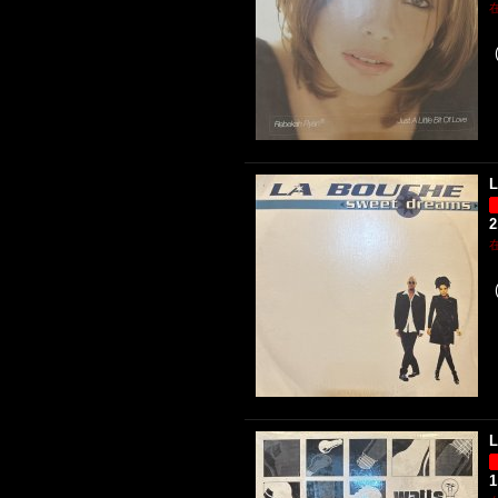
L
2
L
1