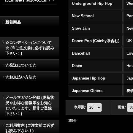
Underground Hip Hop
Wes
New School
Par
新着商品
Slow Jam
New
Dance Pop (Catchy系含む)
UK 
☆コンディションについて
☆ (※ご注文前に必ずお読み
下さい！)
Dancehall
Lov
☆発送について☆
Disco
Hou
☆お支払い方法☆
Japanese Hip Hop
Ja
Japanese Others
夏
メールマガジン登録 (更新状
況やお得な情報等をお知ら
表示数
:
画像
:
せいたします。是非ご登録
下さい！)
359
件
ご利用案内 (ご注文前に必ず
お読み下さい！)