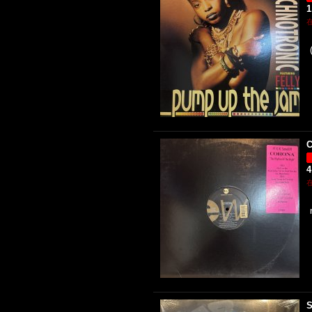
1
C
4
S