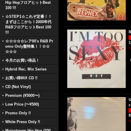
Hip HopフロアヒットBest
100 !!!
☆STEP1☆これぞ定番！！
まずはここから！2000年代
R&BフロアヒットBest 100
R
!!!
☆☆☆☆☆レア00's R&B Pr
1
omo Only盤特集！！☆☆
☆☆☆
今月のお買い得品！
Hybrid Rec. Mix Series
お買い得MIX CD !!
CD (Not Vinyl)
Premium (¥5000〜)
U
Low Price (〜¥500)
c
Promo Only !!
White Press Only !!
Mainstream Hip Hop (200