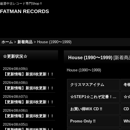
厳選中古レコード専門Shop !!
FATMAN RECORDS
ホーム
>
新着商品
>
House (1990〜1999)
☆更新状況☆
House (1990〜1999)
[
新着商
2026
08
09
年
月
日
House (1990〜1999)
【更新情報】新規8枚更新！！
2026
08
08
年
月
日
クリスマスアイテム
冬
【更新情報】新規8枚更新！！
2026
08
07
☆STEP1☆これぞ定番！！まずはここから！2000年代R&BフロアヒットBest 100 !!!
年
月
日
【更新情報】新規8枚更新！！
お買い得MIX CD !!
CD 
2026
08
06
年
月
日
【更新情報】新規8枚更新！！
Promo Only !!
Whi
2026
08
05
年
月
日
【更新情報】新規8枚更新！！