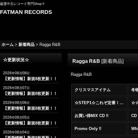
厳選中古レコード専門Shop !!
FATMAN RECORDS
ホーム
>
新着商品
>
Ragga R&B
☆更新状況☆
Ragga R&B
[
新着商品
]
2026
08
08
年
月
日
Ragga R&B
【更新情報】新規8枚更新！！
2026
08
07
年
月
日
クリスマスアイテム
冬
【更新情報】新規8枚更新！！
2026
08
06
☆STEP1☆これぞ定番！！まずはここから！2000年代R&BフロアヒットBest 100 !!!
年
月
日
【更新情報】新規8枚更新！！
お買い得MIX CD !!
CD 
2026
08
05
年
月
日
【更新情報】新規8枚更新！！
Promo Only !!
Whi
2026
08
04
年
月
日
【更新情報】新規8枚更新！！