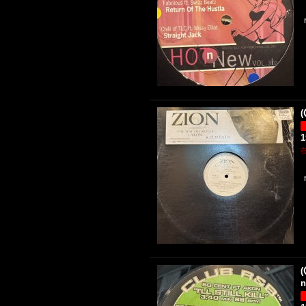
(
(
n