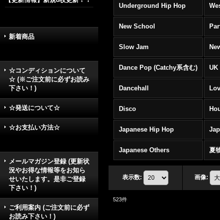
Underground Hip Hop
Wes
New School
Par
新着商品
Slow Jam
New
Dance Pop (Catchy系含む)
UK 
☆コンディションについて
☆ (※ご注文前に必ずお読み
下さい！)
Dancehall
Lov
☆発送について☆
Disco
Hou
☆お支払い方法☆
Japanese Hip Hop
Ja
Japanese Others
夏
メールマガジン登録 (更新状
況やお得な情報等をお知ら
表示数
:
画像
:
せいたします。是非ご登録
下さい！)
523
件
ご利用案内 (ご注文前に必ず
お読み下さい！)