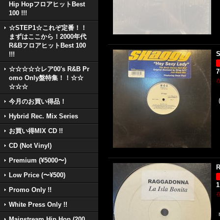
Hip HopフロアヒットBest
100 !!!
☆STEP1☆これぞ定番！！
まずはここから！2000年代
R&BフロアヒットBest 100
S
!!!
☆☆☆☆☆レア00's R&B Pr
omo Only盤特集！！☆☆
☆☆☆
今月のお買い得品！
Hybrid Rec. Mix Series
お買い得MIX CD !!
CD (Not Vinyl)
Premium (¥5000〜)
R
Low Price (〜¥500)
1
Promo Only !!
White Press Only !!
Mainstream Hip Hop (200