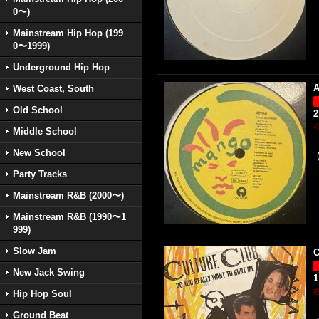
0〜)
Mainstream Hip Hop (199
0〜1999)
Underground Hip Hop
A
West Coast, South
Old School
2
Middle School
New School
Party Tracks
Mainstream R&B (2000〜)
Mainstream R&B (1990〜1
999)
Slow Jam
C
New Jack Swing
1
Hip Hop Soul
Ground Beat