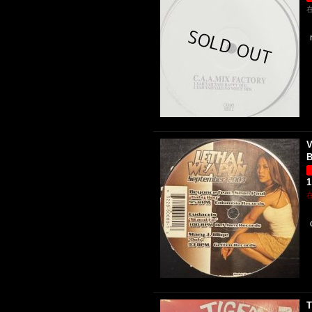
V
B
1
T