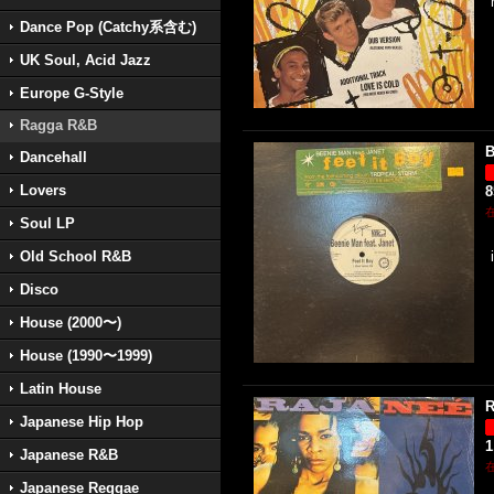
Dance Pop (Catchy系含む)
UK Soul, Acid Jazz
Europe G-Style
Ragga R&B
B
Dancehall
Lovers
Soul LP
Old School R&B
Disco
House (2000〜)
House (1990〜1999)
Latin House
R
Japanese Hip Hop
1
Japanese R&B
Japanese Reggae