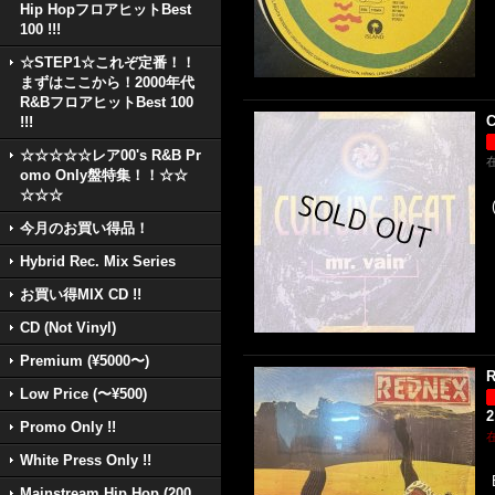
Hip HopフロアヒットBest
100 !!!
☆STEP1☆これぞ定番！！
まずはここから！2000年代
R&BフロアヒットBest 100
C
!!!
☆☆☆☆☆レア00's R&B Pr
omo Only盤特集！！☆☆
☆☆☆
今月のお買い得品！
Hybrid Rec. Mix Series
お買い得MIX CD !!
CD (Not Vinyl)
Premium (¥5000〜)
R
Low Price (〜¥500)
2
Promo Only !!
White Press Only !!
Mainstream Hip Hop (200