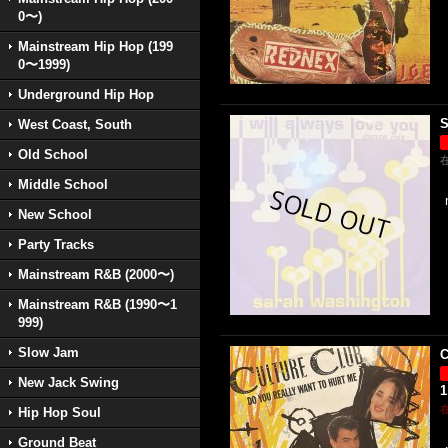
0〜)
Mainstream Hip Hop (199
0〜1999)
Underground Hip Hop
S
West Coast, South
Old School
Middle School
New School
Party Tracks
Mainstream R&B (2000〜)
Mainstream R&B (1990〜1
999)
Slow Jam
C
New Jack Swing
1
Hip Hop Soul
Ground Beat