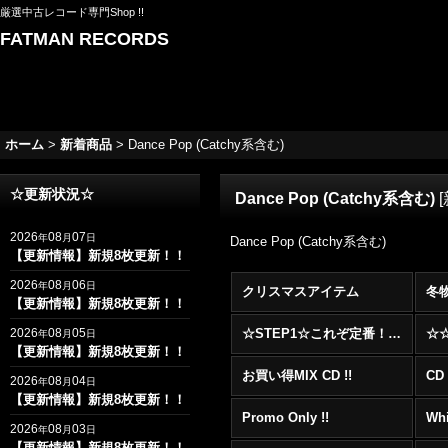
厳選中古レコード専門Shop !!
FATMAN RECORDS
ホーム
>
新着商品
>
Dance Pop (Catchy系含む)
☆更新状況☆
Dance Pop (Catchy系含む)
[
2026
08
07
年
月
日
Dance Pop (Catchy系含む)
【更新情報】新規8枚更新！！
2026
08
06
年
月
日
クリスマスアイテム
冬
【更新情報】新規8枚更新！！
2026
08
05
☆STEP1☆これぞ定番！！まずはここから！2000年代R&BフロアヒットBest 100 !!!
年
月
日
【更新情報】新規8枚更新！！
お買い得MIX CD !!
CD 
2026
08
04
年
月
日
【更新情報】新規8枚更新！！
Promo Only !!
Whi
2026
08
03
年
月
日
【更新情報】新規8枚更新！！