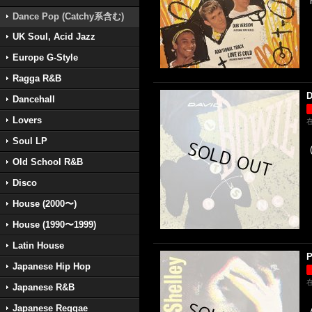
Dance Pop (Catchy系含む)
UK Soul, Acid Jazz
Europe G-Style
Ragga R&B
D
Dancehall
Lovers
Soul LP
Old School R&B
Disco
House (2000〜)
House (1990〜1999)
Latin House
P
Japanese Hip Hop
Japanese R&B
Japanese Reggae