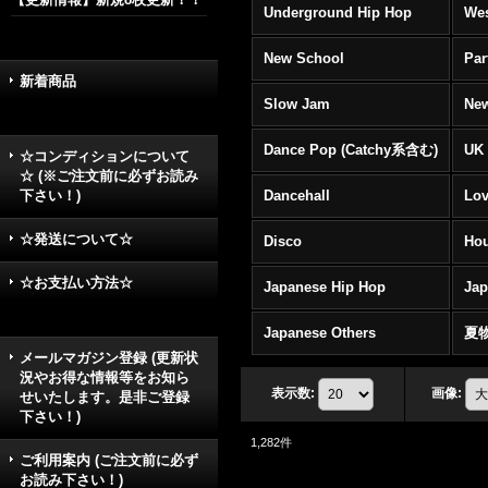
Underground Hip Hop
Wes
New School
Par
新着商品
Slow Jam
New
Dance Pop (Catchy系含む)
UK 
☆コンディションについて
☆ (※ご注文前に必ずお読み
下さい！)
Dancehall
Lov
☆発送について☆
Disco
Hou
☆お支払い方法☆
Japanese Hip Hop
Ja
Japanese Others
夏
メールマガジン登録 (更新状
況やお得な情報等をお知ら
表示数
:
画像
:
せいたします。是非ご登録
下さい！)
1,282
件
ご利用案内 (ご注文前に必ず
お読み下さい！)