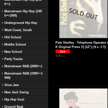
0〜)
Mainstream Hip Hop (199
0〜1999)
Underground Hip Hop
West Coast, South
Old School
Pete Shelley - Telephone Operator 
Middle School
K Original Press !!) (12'') (キレイ!!)
New School
在庫なし
Party Tracks
Mainstream R&B (2000〜)
Mainstream R&B (1990〜1
999)
Slow Jam
New Jack Swing
Hip Hop Soul
Ground Beat