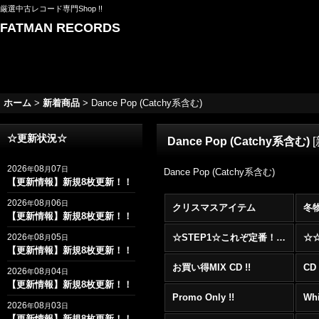
厳選中古レコード専門Shop !!
FATMAN RECORDS
ホーム
>
新着商品
>
Dance Pop (Catchy系含む)
☆更新状況☆
Dance Pop (Catchy系含む)
[
2026
08
07
年
月
日
Dance Pop (Catchy系含む)
【更新情報】新規8枚更新！！
2026
08
06
年
月
日
クリスマスアイテム
冬
【更新情報】新規8枚更新！！
2026
08
05
☆STEP1☆これぞ定番！！まずはここから！2000年代R&BフロアヒットBest 100 !!!
年
月
日
【更新情報】新規8枚更新！！
お買い得MIX CD !!
CD 
2026
08
04
年
月
日
【更新情報】新規8枚更新！！
Promo Only !!
Whi
2026
08
03
年
月
日
【更新情報】新規8枚更新！！