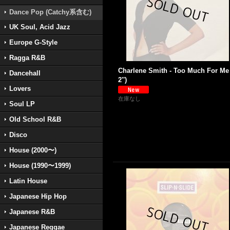
Dance Pop (Catchy系含む)
UK Soul, Acid Jazz
Europe G-Style
Ragga R&B
Charlene Smith - Too Much For Me 
Dancehall
2'')
Lovers
在庫なし
Soul LP
Old School R&B
Disco
House (2000〜)
House (1990〜1999)
Latin House
Japanese Hip Hop
Japanese R&B
Japanese Reggae