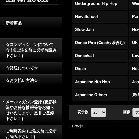
Underground Hip Hop
Wes
New School
Par
新着商品
Slow Jam
New
Dance Pop (Catchy系含む)
UK 
☆コンディションについて
☆ (※ご注文前に必ずお読み
下さい！)
Dancehall
Lov
☆発送について☆
Disco
Hou
☆お支払い方法☆
Japanese Hip Hop
Ja
Japanese Others
夏
メールマガジン登録 (更新状
況やお得な情報等をお知ら
表示数
:
画像
:
せいたします。是非ご登録
下さい！)
1,282
件
ご利用案内 (ご注文前に必ず
お読み下さい！)