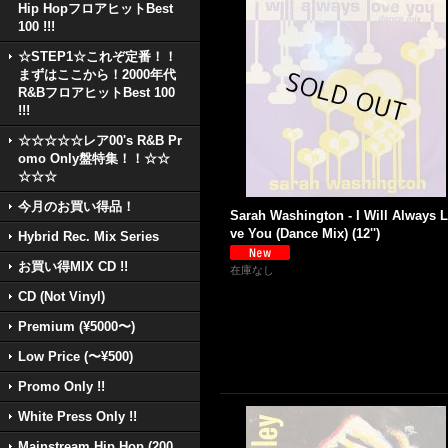
Hip HopフロアヒットBest
100 !!!
☆STEP1☆これぞ定番！！
まずはここから！2000年代
R&BフロアヒットBest 100
!!!
☆☆☆☆☆レア00's R&B Pr
omo Only盤特集！！☆☆
☆☆☆
今月のお買い得品！
Sarah Washington - I Will Always 
ve You (Dance Mix) (12'')
Hybrid Rec. Mix Series
お買い得MIX CD !!
在庫なし
CD (Not Vinyl)
Premium (¥5000〜)
Low Price (〜¥500)
Promo Only !!
White Press Only !!
Mainstream Hip Hop (200