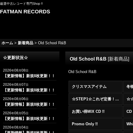
厳選中古レコード専門Shop !!
FATMAN RECORDS
ホーム
>
新着商品
>
Old School R&B
☆更新状況☆
Old School R&B
[
新着商品
]
2026
08
08
年
月
日
Old School R&B
【更新情報】新規8枚更新！！
2026
08
07
年
月
日
クリスマスアイテム
冬
【更新情報】新規8枚更新！！
2026
08
06
☆STEP1☆これぞ定番！！まずはここから！2000年代R&BフロアヒットBest 100 !!!
年
月
日
【更新情報】新規8枚更新！！
お買い得MIX CD !!
CD 
2026
08
05
年
月
日
【更新情報】新規8枚更新！！
Promo Only !!
Whi
2026
08
04
年
月
日
【更新情報】新規8枚更新！！