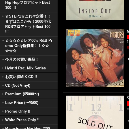
Hip HopフロアヒットBest
100 !!!
☆STEP1☆これぞ定番！！
まずはここから！2000年代
R&BフロアヒットBest 100
M
!!!
☆☆☆☆☆レア00's R&B Pr
1
omo Only盤特集！！☆☆
☆☆☆
今月のお買い得品！
Hybrid Rec. Mix Series
お買い得MIX CD !!
CD (Not Vinyl)
Premium (¥5000〜)
S
Low Price (〜¥500)
Promo Only !!
White Press Only !!
Mainstream Hip Hop (200