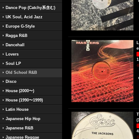
Dance Pop (Catchy系含む)
UK Soul, Acid Jazz
Europe G-Style
Ragga R&B
L
Dancehall
e
Lovers
1
Soul LP
Old School R&B
Disco
House (2000〜)
House (1990〜1999)
Latin House
T
Japanese Hip Hop
(
Japanese R&B
4
Japanese Reggae