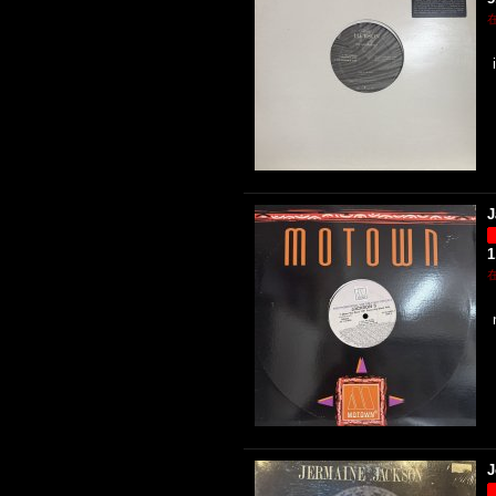
J
1
J