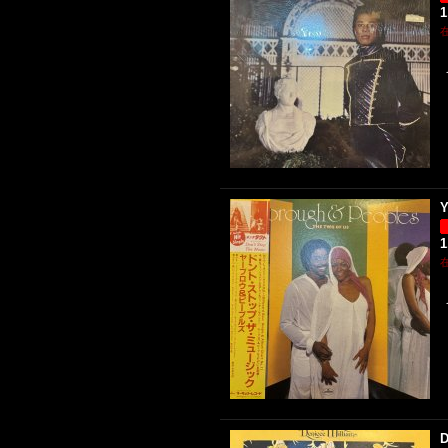
1
Y
1
D