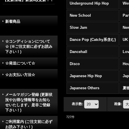
Underground Hip Hop
Wes
New School
Par
新着商品
Slow Jam
New
Dance Pop (Catchy系含む)
UK 
☆コンディションについて
☆ (※ご注文前に必ずお読み
下さい！)
Dancehall
Lov
☆発送について☆
Disco
Hou
☆お支払い方法☆
Japanese Hip Hop
Ja
Japanese Others
夏
メールマガジン登録 (更新状
況やお得な情報等をお知ら
表示数
:
画像
:
せいたします。是非ご登録
下さい！)
727
件
ご利用案内 (ご注文前に必ず
お読み下さい！)