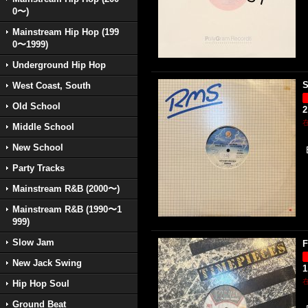
0〜)
Mainstream Hip Hop (199
0〜1999)
Underground Hip Hop
S
West Coast, South
Old School
2
Middle School
New School
Party Tracks
Mainstream R&B (2000〜)
Mainstream R&B (1990〜1
999)
Slow Jam
F
New Jack Swing
1
Hip Hop Soul
Ground Beat