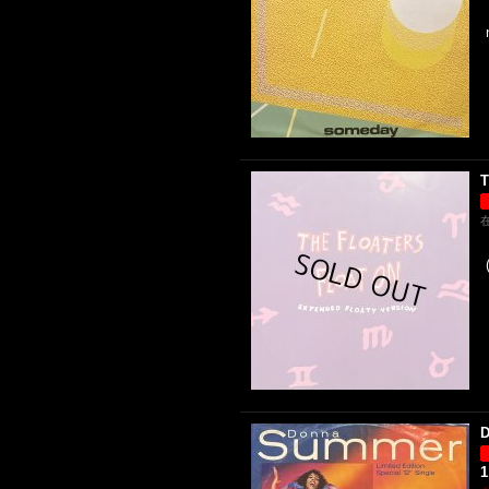
T
D
1