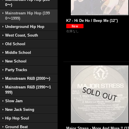
0〜)
Mainstream Hip Hop (199
0〜1999)
K7 - Hi De Ho / Beep Me (12'')
Underground Hip Hop
在庫なし
West Coast, South
Old School
Middle School
New School
Party Tracks
Mainstream R&B (2000〜)
Mainstream R&B (1990〜1
999)
Slow Jam
New Jack Swing
Hip Hop Soul
Ground Beat
Major Stress - More And More !! (12'