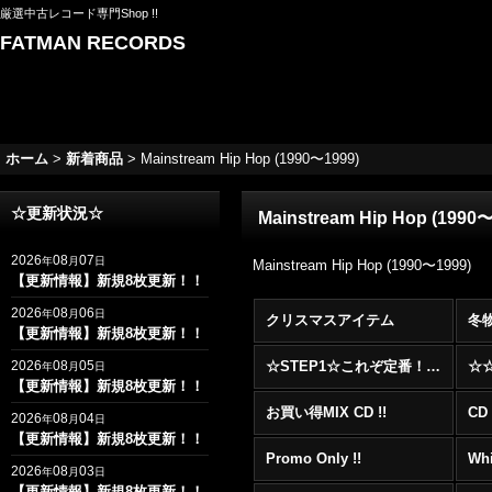
厳選中古レコード専門Shop !!
FATMAN RECORDS
ホーム
>
新着商品
>
Mainstream Hip Hop (1990〜1999)
☆更新状況☆
Mainstream Hip Hop (1990
2026
08
07
年
月
日
Mainstream Hip Hop (1990〜1999)
【更新情報】新規8枚更新！！
2026
08
06
年
月
日
クリスマスアイテム
冬
【更新情報】新規8枚更新！！
2026
08
05
☆STEP1☆これぞ定番！！まずはここから！2000年代R&BフロアヒットBest 100 !!!
年
月
日
【更新情報】新規8枚更新！！
お買い得MIX CD !!
CD 
2026
08
04
年
月
日
【更新情報】新規8枚更新！！
Promo Only !!
Whi
2026
08
03
年
月
日
【更新情報】新規8枚更新！！