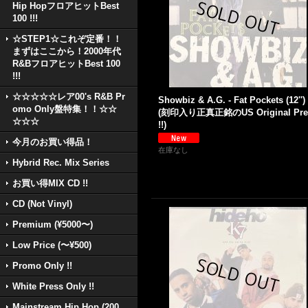
Hip HopフロアヒットBest
100 !!!
☆STEP1☆これぞ定番！！
まずはここから！2000年代
R&BフロアヒットBest 100
!!!
☆☆☆☆☆レア00's R&B Pr
Showbiz & A.G. - Fat Pockets (12'')
omo Only盤特集！！☆☆
(刻印入り正真正銘のUS Original Pre
☆☆☆
!!)
今月のお買い得品！
在庫なし
Hybrid Rec. Mix Series
お買い得MIX CD !!
CD (Not Vinyl)
Premium (¥5000〜)
Low Price (〜¥500)
Promo Only !!
White Press Only !!
Mainstream Hip Hop (200