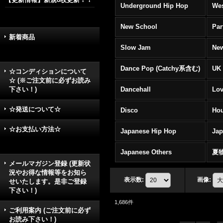
Underground Hip Hop
Wes
New School
Par
新着商品
Slow Jam
New
Dance Pop (Catchy系含む)
UK 
☆コンディションについて
☆ (※ご注文前に必ずお読み
下さい！)
Dancehall
Lov
☆発送について☆
Disco
Hou
☆お支払い方法☆
Japanese Hip Hop
Ja
Japanese Others
夏
メールマガジン登録 (更新状
況やお得な情報等をお知ら
表示数
:
画像
:
せいたします。是非ご登録
下さい！)
1,686
件
ご利用案内 (ご注文前に必ず
お読み下さい！)