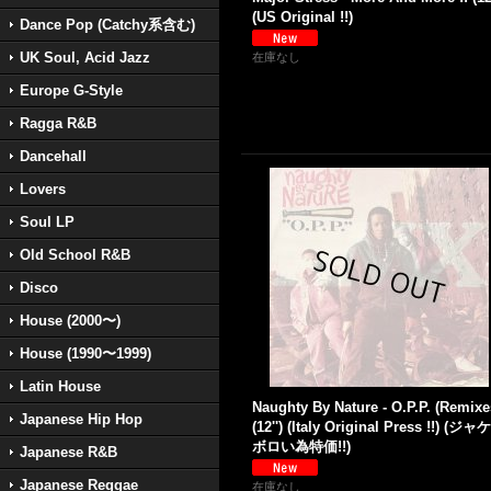
(US Original !!)
Dance Pop (Catchy系含む)
UK Soul, Acid Jazz
在庫なし
Europe G-Style
Ragga R&B
Dancehall
Lovers
Soul LP
Old School R&B
Disco
House (2000〜)
House (1990〜1999)
Latin House
Naughty By Nature - O.P.P. (Remixe
Japanese Hip Hop
(12'') (Italy Original Press !!) (ジ
ボロい為特価!!)
Japanese R&B
Japanese Reggae
在庫なし