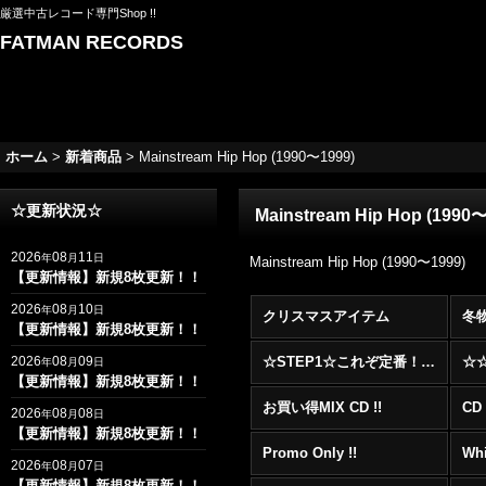
厳選中古レコード専門Shop !!
FATMAN RECORDS
ホーム
>
新着商品
>
Mainstream Hip Hop (1990〜1999)
☆更新状況☆
Mainstream Hip Hop (1990
2026
08
11
年
月
日
Mainstream Hip Hop (1990〜1999)
【更新情報】新規8枚更新！！
2026
08
10
年
月
日
クリスマスアイテム
冬
【更新情報】新規8枚更新！！
2026
08
09
☆STEP1☆これぞ定番！！まずはここから！2000年代R&BフロアヒットBest 100 !!!
年
月
日
【更新情報】新規8枚更新！！
お買い得MIX CD !!
CD 
2026
08
08
年
月
日
【更新情報】新規8枚更新！！
Promo Only !!
Whi
2026
08
07
年
月
日
【更新情報】新規8枚更新！！