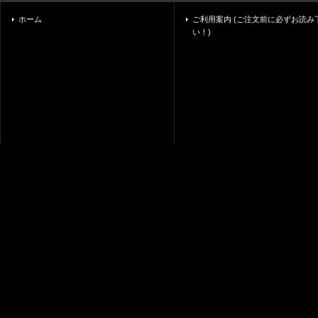
ホーム
ご利用案内 (ご注文前に必ずお読み
い！)