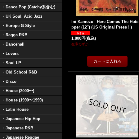
Dance Pop (Catchy系含む)
UK Soul, Acid Jazz
Ini Kamoze - Here Comes The Hots
Europe G-Style
pper (12'') (US Original Press !!)
Ragga R&B
1,800円
(税込)
Dancehall
在庫わずか
Lovers
Soul LP
Old School R&B
Disco
House (2000〜)
House (1990〜1999)
Latin House
Japanese Hip Hop
Japanese R&B
Japanese Reggae