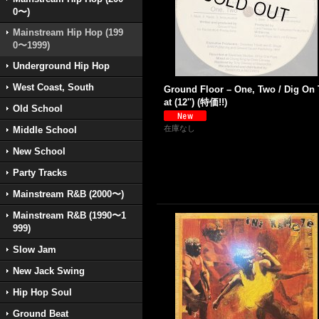
0〜)
Mainstream Hip Hop (199
0〜1999)
Underground Hip Hop
West Coast, South
Ground Floor – One, Two / Dig On
at (12'') (特価!!)
Old School
在庫なし
Middle School
New School
Party Tracks
Mainstream R&B (2000〜)
Mainstream R&B (1990〜1
999)
Slow Jam
New Jack Swing
Hip Hop Soul
Ground Beat