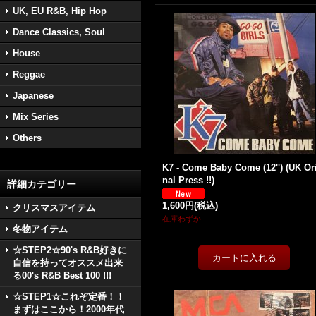
UK, EU R&B, Hip Hop
Dance Classics, Soul
House
Reggae
Japanese
Mix Series
Others
K7 - Come Baby Come (12'') (UK Or
nal Press !!)
詳細カテゴリー
1,600円
(税込)
クリスマスアイテム
在庫わずか
冬物アイテム
☆STEP2☆90's R&B好きに
自信を持ってオススメ出来
る00's R&B Best 100 !!!
☆STEP1☆これぞ定番！！
まずはここから！2000年代