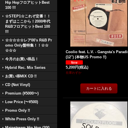
Hip HopフロアヒットBest
100 !!!
☆STEP1☆これぞ定番！！
まずはここから！2000年代
R&BフロアヒットBest 100
!!!
☆☆☆☆☆レア00's R&B Pr
omo Only盤特集！！☆☆
☆☆☆
Coolio feat. L.V. - Gangsta's Paradi
(12'') (本物US Promo !!)
今月のお買い得品！
5,200円
(税込)
Hybrid Rec. Mix Series
在庫わずか
お買い得MIX CD !!
CD (Not Vinyl)
Premium (¥5000〜)
Low Price (〜¥500)
Promo Only !!
White Press Only !!
Mainstream Hip Hop (200