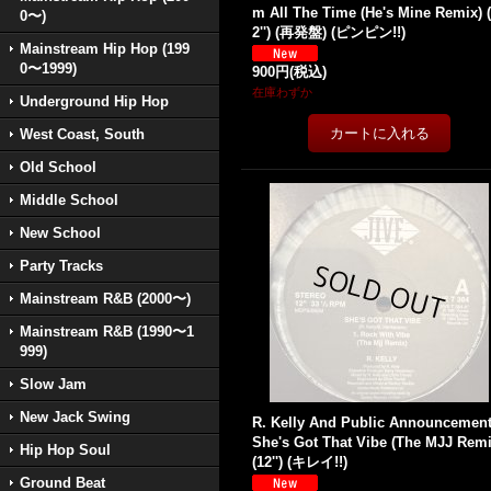
m All The Time (He's Mine Remix) 
0〜)
2'') (再発盤) (ピンピン!!)
Mainstream Hip Hop (199
0〜1999)
900円
(税込)
在庫わずか
Underground Hip Hop
West Coast, South
Old School
Middle School
New School
Party Tracks
Mainstream R&B (2000〜)
Mainstream R&B (1990〜1
999)
Slow Jam
New Jack Swing
R. Kelly And Public Announcement
She's Got That Vibe (The MJJ Remi
Hip Hop Soul
(12'') (キレイ!!)
Ground Beat