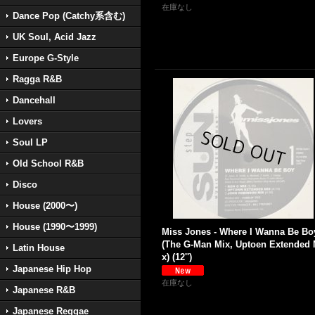
在庫なし
Dance Pop (Catchy系含む)
UK Soul, Acid Jazz
Europe G-Style
Ragga R&B
Dancehall
Lovers
Soul LP
Old School R&B
Disco
House (2000〜)
House (1990〜1999)
Miss Jones - Where I Wanna Be Bo
(The G-Man Mix, Uptoen Extended 
Latin House
x) (12'')
Japanese Hip Hop
在庫なし
Japanese R&B
Japanese Reggae