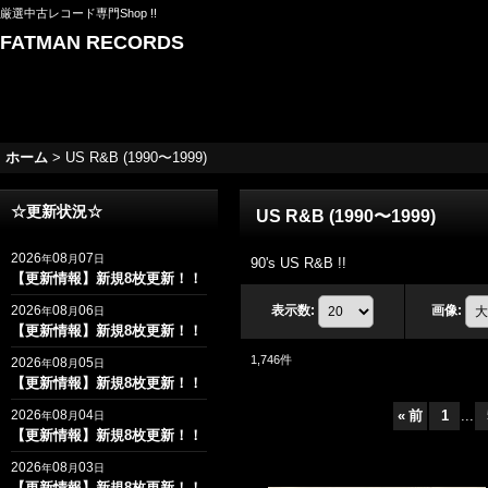
厳選中古レコード専門Shop !!
FATMAN RECORDS
ホーム
>
US R&B (1990〜1999)
☆更新状況☆
US R&B (1990〜1999)
2026
08
07
年
月
日
90's US R&B !!
【更新情報】新規8枚更新！！
2026
08
06
表示数
:
画像
:
年
月
日
【更新情報】新規8枚更新！！
1,746
件
2026
08
05
年
月
日
【更新情報】新規8枚更新！！
2026
08
04
«
前
1
...
年
月
日
【更新情報】新規8枚更新！！
2026
08
03
年
月
日
【更新情報】新規8枚更新！！