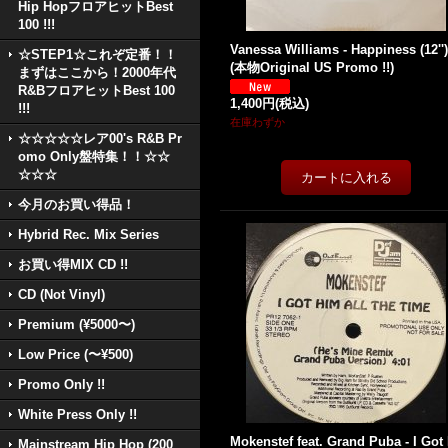
Hip HopフロアヒットBest
100 !!!
Vanessa Williams - Happiness (12'')
☆STEP1☆これぞ定番！！
(本物Original US Promo !!)
まずはここから！2000年代
R&BフロアヒットBest 100
1,400円
(税込)
!!!
在庫わずか
☆☆☆☆☆レア00's R&B Pr
omo Only盤特集！！☆☆
☆☆☆
今月のお買い得品！
Hybrid Rec. Mix Series
お買い得MIX CD !!
CD (Not Vinyl)
Premium (¥5000〜)
Low Price (〜¥500)
Promo Only !!
White Press Only !!
Mokenstef feat. Grand Puba - I Got 
Mainstream Hip Hop (200