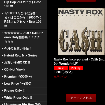
Hip HopフロアヒットBest
100 !!!
☆STEP1☆これぞ定番！！
まずはここから！2000年代
R&BフロアヒットBest 100
!!!
☆☆☆☆☆レア00's R&B Pr
omo Only盤特集！！☆☆
☆☆☆
今月のお買い得品！
Hybrid Rec. Mix Series
Nasty Rox Incorporated - Ca$h (inc.
お買い得MIX CD !!
0th Wonder) (LP)
CD (Not Vinyl)
1,800円
(税込)
Premium (¥5000〜)
在庫わずか
Low Price (〜¥500)
Promo Only !!
White Press Only !!
Mainstream Hip Hop (200