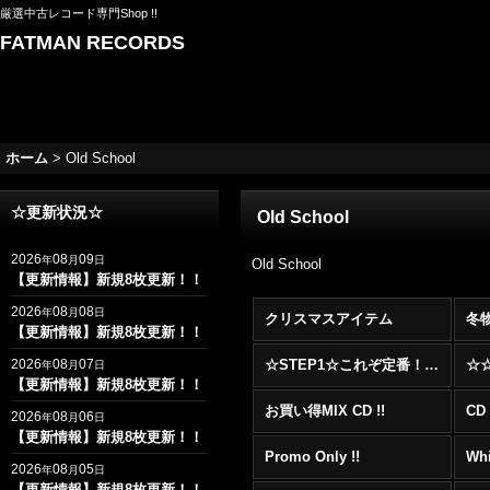
厳選中古レコード専門Shop !!
FATMAN RECORDS
ホーム
>
Old School
☆更新状況☆
Old School
2026
08
09
年
月
日
Old School
【更新情報】新規8枚更新！！
2026
08
08
年
月
日
クリスマスアイテム
冬
【更新情報】新規8枚更新！！
2026
08
07
☆STEP1☆これぞ定番！！まずはここから！2000年代R&BフロアヒットBest 100 !!!
年
月
日
【更新情報】新規8枚更新！！
お買い得MIX CD !!
CD 
2026
08
06
年
月
日
【更新情報】新規8枚更新！！
Promo Only !!
Whi
2026
08
05
年
月
日
【更新情報】新規8枚更新！！