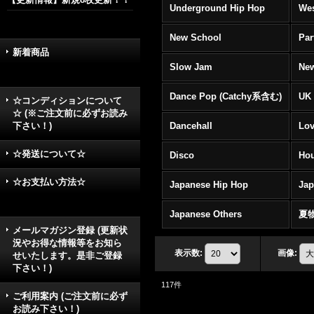
Underground Hip Hop
Wes
New School
Par
新着商品
Slow Jam
New
Dance Pop (Catchy系含む)
UK 
☆コンディションについて
☆ (※ご注文前に必ずお読み
下さい！)
Dancehall
Lov
☆発送について☆
Disco
Hou
☆お支払い方法☆
Japanese Hip Hop
Ja
Japanese Others
夏
メールマガジン登録 (更新状
況やお得な情報等をお知ら
表示数
:
画像
:
せいたします。是非ご登録
下さい！)
117
件
ご利用案内 (ご注文前に必ず
お読み下さい！)