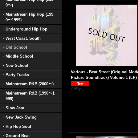
0〜)
Mainstream Hip Hop (199
0〜1999)
Underground Hip Hop
West Coast, South
Old School
Middle School
New School
Various - Beat Street (Original Mot
Party Tracks
Picture Soundtrack) Volume 1 (LP)
Mainstream R&B (2000〜)
在庫なし
Mainstream R&B (1990〜1
999)
Slow Jam
New Jack Swing
Hip Hop Soul
Ground Beat