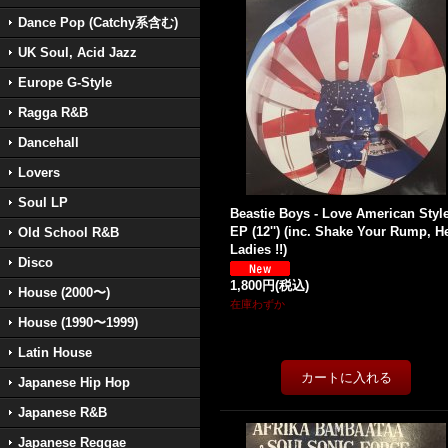
Dance Pop (Catchy系含む)
UK Soul, Acid Jazz
Europe G-Style
Ragga R&B
Dancehall
Lovers
Soul LP
Beastie Boys - Love American Styl
EP (12'') (inc. Shake Your Rump, H
Old School R&B
Ladies !!)
Disco
1,800円
(税込)
House (2000〜)
在庫わずか
House (1990〜1999)
Latin House
Japanese Hip Hop
Japanese R&B
Japanese Reggae