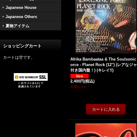
Japanese House
Japanese Others
夏物アイテム
ショッピングカート
カートは空です。
Afrika Bambaataa & The Soulsonic
orce - Planet Rock (12'') (レアなジ
付き国内盤！) (キレイ!!)
2,400円
(税込)
在庫わずか