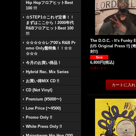
Hip HopフロアヒットBest
100 !!!
☆STEP1☆これぞ定番！！
まずはここから！2000年代
R&BフロアヒットBest 100
!!!
The D.O.C. - It's Funky 
☆☆☆☆☆レア00's R&B Pr
(US Original Press !
omo Only盤特集！！☆☆
封!!)
☆☆☆
6,800円
(税込)
今月のお買い得品！
在庫わずか
Hybrid Rec. Mix Series
お買い得MIX CD !!
CD (Not Vinyl)
Premium (¥5000〜)
Low Price (〜¥500)
Promo Only !!
White Press Only !!
Mainstream Hip Hop (200