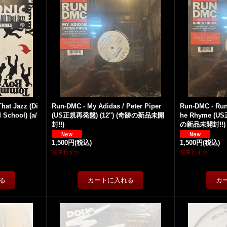
That Jazz (Di
Run-DMC - My Adidas / Peter Piper
Run-DMC - Run'
 School) (a/
(US正規再発盤) (12'') (奇跡の新品未開
he Rhyme (US
封!!)
の新品未開封!!)
1,500円
(税込)
1,500円
(税込)
在庫わずか
在庫わずか