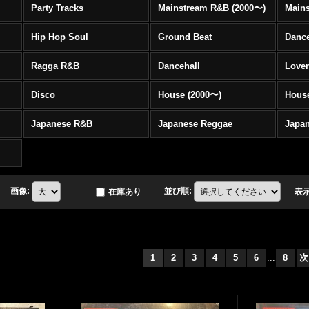
Party Tracks
Mainstream R&B (2000〜)
Hip Hop Soul
Ground Beat
Danc
Ragga R&B
Dancehall
Love
Disco
House (2000〜)
Hous
Japanese R&B
Japanese Reggae
Japa
画像
:
並び順
:
在庫あり
表
1
2
3
4
5
6
...
8
次