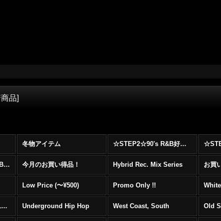
着商品
]
冬物アイテム
☆STEP2☆90's R&B好きに自信を持ってオススメ出来る00's R&B Best 100 !!!
☆☆☆☆☆レア00's R&B Promo Only盤特集！！☆☆☆☆☆
今月のお買い得品！
Hybrid Rec. Mix Series
お買い得
Low Price (〜¥500)
Promo Only !!
White
Mainstream Hip Hop (1990〜1999)
Underground Hip Hop
West Coast, South
Old 