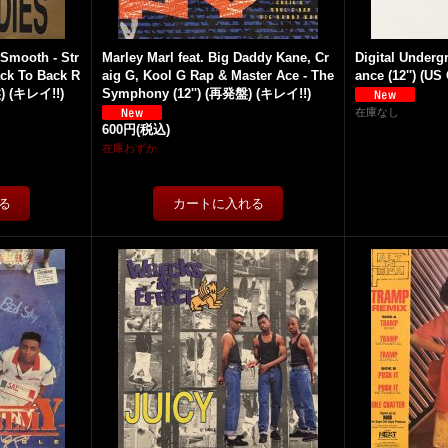
 Smooth - Str
Marley Marl feat. Big Daddy Kane, Cr
Digital Under
ack To Back R
aig G, Kool G Rap & Master Ace - The
ance (12'') (US 
) (キレイ!!)
Symphony (12'') (再発盤) (キレイ!!)
在庫なし
600円
(税込)
在庫わずか