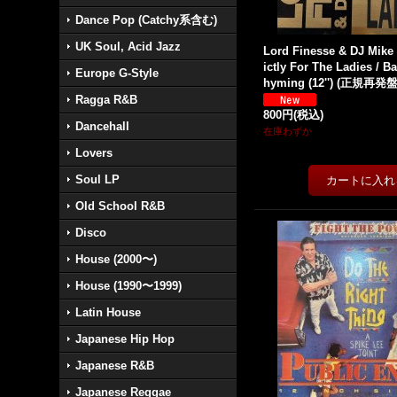
Dance Pop (Catchy系含む)
UK Soul, Acid Jazz
Lord Finesse & DJ Mike
ictly For The Ladies / B
Europe G-Style
hyming (12'') (正規再発盤
Ragga R&B
800円
(税込)
Dancehall
在庫わずか
Lovers
Soul LP
Old School R&B
Disco
House (2000〜)
House (1990〜1999)
Latin House
Japanese Hip Hop
Japanese R&B
Japanese Reggae