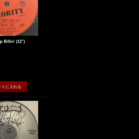
Billin' (12'')