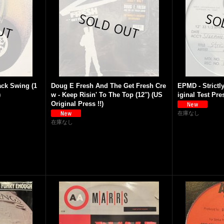
ack Swing (1
Doug E Fresh And The Get Fresh Cre
EPMD - Strictly
)
w - Keep Risin' To The Top (12'') (US
iginal Test Pre
Original Press !!)
在庫なし
在庫なし