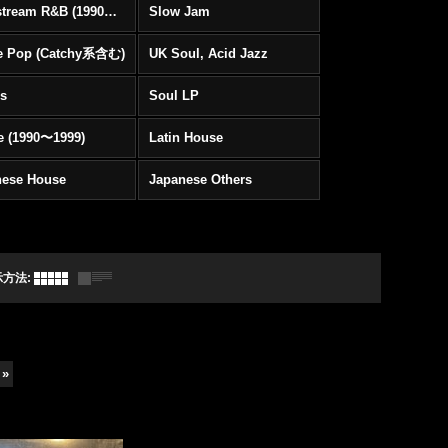
Mainstream R&B (1990〜1999)
Slow Jam
e Pop (Catchy系含む)
UK Soul, Acid Jazz
rs
Soul LP
e (1990〜1999)
Latin House
nese House
Japanese Others
示方法
:
»