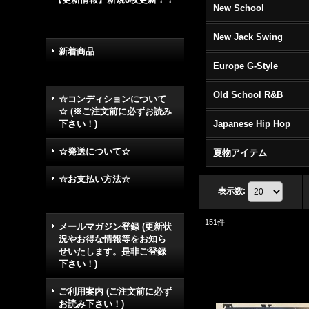
New School
New Jack Swing
新着商品
Europe G-Style
Old School R&B
☆コンディションについて
☆ (※ご注文前に必ずお読み
下さい！)
Japanese Hip Hop
☆発送について☆
夏物アイテム
☆お支払い方法☆
表示数
:
151
件
メールマガジン登録 (更新状
況やお得な情報等をお知ら
せいたします。是非ご登録
下さい！)
ご利用案内 (ご注文前に必ず
お読み下さい！)