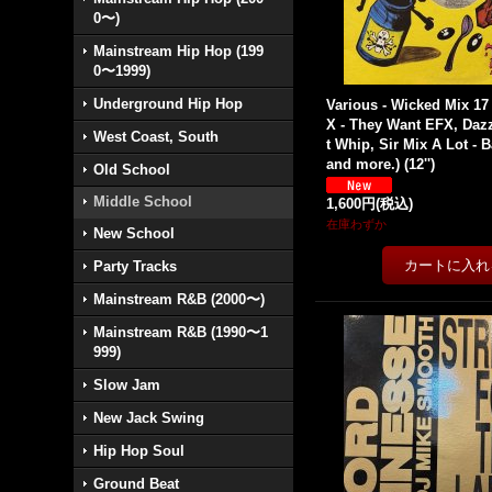
0〜)
Mainstream Hip Hop (199
0〜1999)
Underground Hip Hop
Various - Wicked Mix 17
X - They Want EFX, Dazz
West Coast, South
t Whip, Sir Mix A Lot - 
and more.) (12'')
Old School
Middle School
1,600円
(税込)
在庫わずか
New School
Party Tracks
Mainstream R&B (2000〜)
Mainstream R&B (1990〜1
999)
Slow Jam
New Jack Swing
Hip Hop Soul
Ground Beat