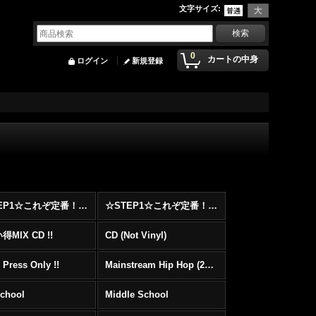
文字サイズ
:
0
カートの中身
ログイン
新規登録
☆STEP1☆これぞ定番！！まずはここから！2000年代Hip HopフロアヒットBest 100 !!!
☆STEP1☆これぞ定番！！まずはここから！2000年代R&BフロアヒットBest 100 !!!
MIX CD !!
CD (Not Vinyl)
 Press Only !!
Mainstream Hip Hop (2000〜)
School
Middle School