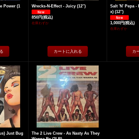
e Power (1
Wrecks-N-Effect - Juicy (12'')
Salt 'N' Pepa -
x) (12'')
850円
(税込)
1,000円
(税込)
在庫わずか
在庫わずか
us) Just Bug
The 2 Live Crew - As Nasty As They
Wanna Be (2LP)