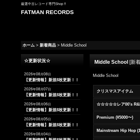
厳選中古レコード専門Shop !!
FATMAN RECORDS
ホーム
>
新着商品
>
Middle School
☆更新状況☆
Middle School
[
新
2026
08
08
年
月
日
Middle School
【更新情報】新規8枚更新！！
2026
08
07
年
月
日
クリスマスアイテム
【更新情報】新規8枚更新！！
2026
08
06
年
月
日
【更新情報】新規8枚更新！！
Premium (¥5000〜)
2026
08
05
年
月
日
【更新情報】新規8枚更新！！
2026
08
04
年
月
日
【更新情報】新規8枚更新！！