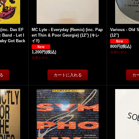
 (inc. Das EF
MC Lyte - Everyday (Remix) (inc. Pap
Various - Old 
 Band - Let I
ert Thin & Poor Georgie) (12'') (キレ
(12'')
Baby Got Back
イ!!)
800円
(税込)
1,200円
(税込)
在庫わずか
在庫わずか