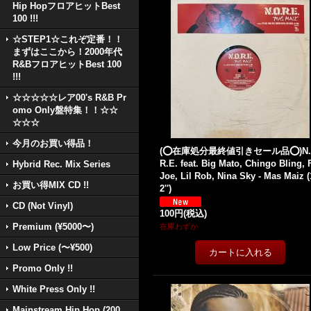
Hip HopフロアヒットBest
100 !!!
☆STEP1☆これぞ定番！！
まずはここから！2000年代
R&BフロアヒットBest 100
!!!
☆☆☆☆☆レア00's R&B Pr
omo Only盤特集！！☆☆
☆☆☆
今月のお買い得品！
(⭕️在庫処分最終値引きセール品⭕️)N.
R.E. feat. Big Mato, Chingo Bling, 
Hybrid Rec. Mix Series
Joe, Lil Rob, Nina Sky - Mas Maiz (
お買い得MIX CD !!
2'')
CD (Not Vinyl)
100円
(税込)
Premium (¥5000〜)
在庫わずか
Low Price (〜¥500)
Promo Only !!
White Press Only !!
Mainstream Hip Hop (200