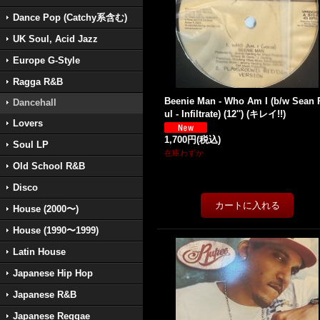
Dance Pop (Catchy系含む)
UK Soul, Acid Jazz
Europe G-Style
Ragga R&B
Beenie Man - Who Am I (b/w Sean 
Dancehall
ul - Infiltrate) (12'') (キレイ!!)
Lovers
1,700円
(税込)
Soul LP
在庫わずか
Old School R&B
Disco
House (2000〜)
House (1990〜1999)
Latin House
Japanese Hip Hop
Japanese R&B
Japanese Reggae