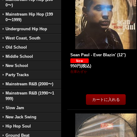
0〜)
Mainstream Hip Hop (199
0〜1999)
Underground Hip Hop
West Coast, South
Old School
Sean Paul - Ever Blazin' (12'')
Middle School
New School
950円
(税込)
在庫わずか
Party Tracks
Mainstream R&B (2000〜)
Mainstream R&B (1990〜1
999)
Slow Jam
New Jack Swing
Hip Hop Soul
Ground Beat