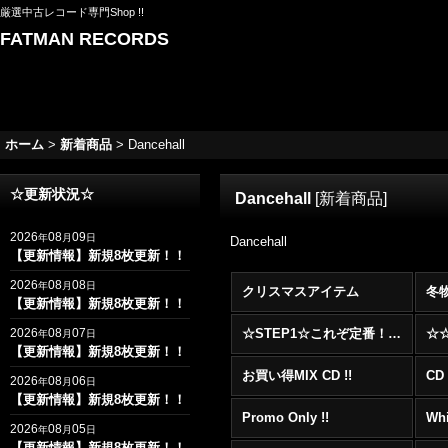
厳選中古レコード専門Shop !!
FATMAN RECORDS
ホーム
>
新着商品
>
Dancehall
☆更新状況☆
Dancehall
[
新着商品
]
2026
08
09
年
月
日
Dancehall
【更新情報】新規8枚更新！！
2026
08
08
年
月
日
クリスマスアイテム
冬
【更新情報】新規8枚更新！！
2026
08
07
☆STEP1☆これぞ定番！！まずはここから！2000年代R&BフロアヒットBest 100 !!!
年
月
日
【更新情報】新規8枚更新！！
お買い得MIX CD !!
CD 
2026
08
06
年
月
日
【更新情報】新規8枚更新！！
Promo Only !!
Whi
2026
08
05
年
月
日
【更新情報】新規8枚更新！！