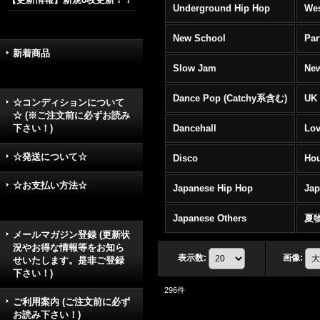
Underground Hip Hop
Wes
New School
Par
新着商品
Slow Jam
New
Dance Pop (Catchy系含む)
UK 
☆コンディションについて
☆ (※ご注文前に必ずお読み
下さい！)
Dancehall
Lov
☆発送について☆
Disco
Hou
☆お支払い方法☆
Japanese Hip Hop
Ja
Japanese Others
夏
メールマガジン登録 (更新状
況やお得な情報等をお知ら
表示数
:
画像
:
せいたします。是非ご登録
下さい！)
296
件
ご利用案内 (ご注文前に必ず
お読み下さい！)