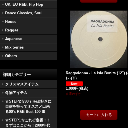
UK, EU R&B, Hip Hop
Dance Classics, Soul
House
Reggae
Japanese
Mix Series
Others
Raggadonna - La Isla Bonita (12'') 
詳細カテゴリー
レイ!!)
クリスマスアイテム
1,000円
(税込)
冬物アイテム
在庫わずか
☆STEP2☆90's R&B好きに
自信を持ってオススメ出来
る00's R&B Best 100 !!!
☆STEP1☆これぞ定番！！
まずはここから！2000年代