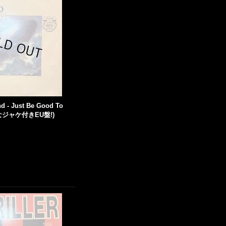
d - Just Be Good To
レアなジャケ付きEU盤!)