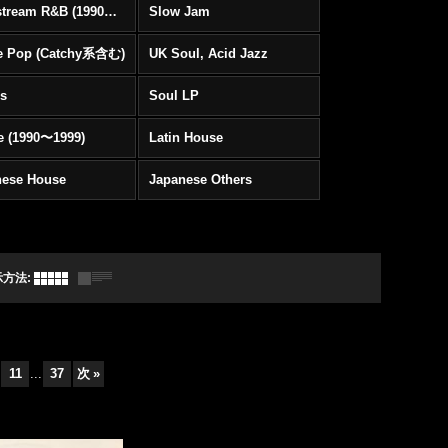
Mainstream R&B (1990〜1999)
Slow Jam
e Pop (Catchy系含む)
UK Soul, Acid Jazz
rs
Soul LP
e (1990〜1999)
Latin House
nese House
Japanese Others
示方法
:
11
...
37
次
»