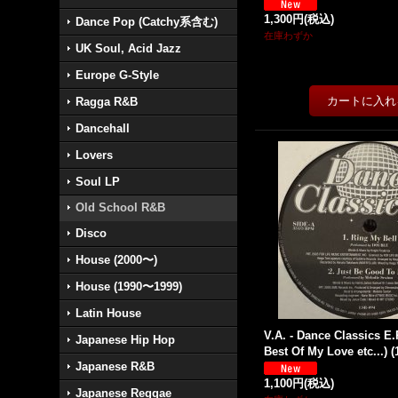
1,300円
(税込)
Dance Pop (Catchy系含む)
在庫わずか
UK Soul, Acid Jazz
Europe G-Style
Ragga R&B
Dancehall
Lovers
Soul LP
Old School R&B
Disco
House (2000〜)
House (1990〜1999)
Latin House
V.A. - Dance Classics E.P
Japanese Hip Hop
Best Of My Love etc...) (1
Japanese R&B
1,100円
(税込)
Japanese Reggae