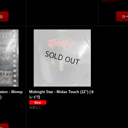
在庫わずか
leton - Womp
Midnight Star - Midas Touch (12'') (キ
)
レイ!!)
在庫なし