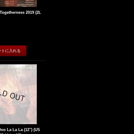
 Togetherness 2019 (2L
oo La La La (12'') (US