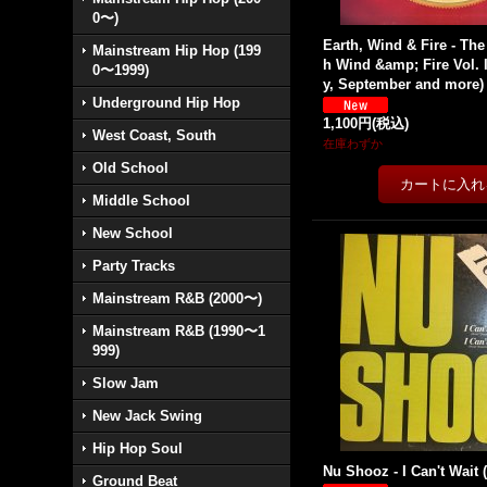
0〜)
Earth, Wind & Fire - The
Mainstream Hip Hop (199
h Wind &amp; Fire Vol. I
0〜1999)
y, September and more) (
Underground Hip Hop
1,100円
(税込)
West Coast, South
在庫わずか
Old School
Middle School
New School
Party Tracks
Mainstream R&B (2000〜)
Mainstream R&B (1990〜1
999)
Slow Jam
New Jack Swing
Hip Hop Soul
Nu Shooz - I Can't Wait (
Ground Beat