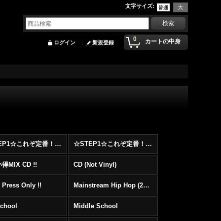
文字サイズ
:
0
カートの中身
ログイン
新規登録
☆STEP1☆これぞ定番！！まずはここから！2000年代Hip HopフロアヒットBest 100 !!!
☆STEP1☆これぞ定番！！まずはここから！2000年代R&BフロアヒットBest 100 !!!
MIX CD !!
CD (Not Vinyl)
 Press Only !!
Mainstream Hip Hop (2000〜)
School
Middle School