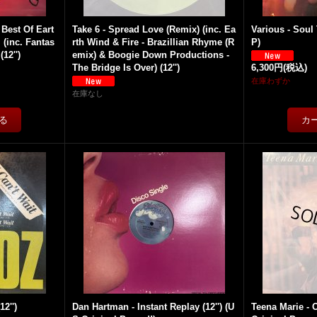
 Best Of Eart
Take 6 - Spread Love (Remix) (inc. Ea
Various - Soul
 (inc. Fantas
rth Wind & Fire - Brazillian Rhyme (R
P)
12'')
emix) & Boogie Down Productions -
The Bridge Is Over) (12'')
6,300円
(税込)
在庫わずか
在庫なし
12'')
Dan Hartman - Instant Replay (12'') (U
Teena Marie - O