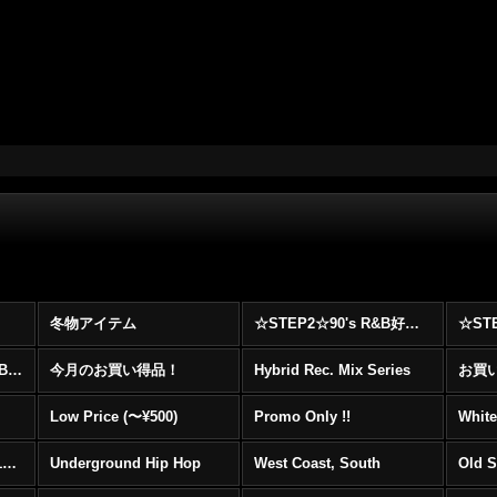
冬物アイテム
☆STEP2☆90's R&B好きに自信を持ってオススメ出来る00's R&B Best 100 !!!
☆☆☆☆☆レア00's R&B Promo Only盤特集！！☆☆☆☆☆
今月のお買い得品！
Hybrid Rec. Mix Series
お買い得
Low Price (〜¥500)
Promo Only !!
White
Mainstream Hip Hop (1990〜1999)
Underground Hip Hop
West Coast, South
Old 