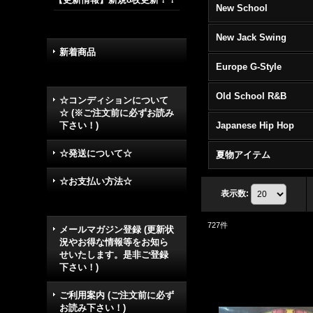
New School
New Jack Swing
新着商品
Europe G-Style
Old School R&B
☆コンディションについて
☆ (※ご注文前に必ずお読み
下さい！)
Japanese Hip Hop
☆発送について☆
夏物アイテム
☆お支払い方法☆
表示数
:
727
件
メールマガジン登録 (更新状
況やお得な情報等をお知ら
せいたします。是非ご登録
下さい！)
ご利用案内 (ご注文前に必ず
お読み下さい！)