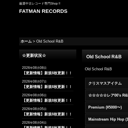
厳選中古レコード専門Shop !!
FATMAN RECORDS
ホーム
>
Old School R&B
☆更新状況☆
Old School R&B
2026
08
08
年
月
日
Old School R&B
【更新情報】新規8枚更新！！
2026
08
07
年
月
日
クリスマスアイテム
【更新情報】新規8枚更新！！
2026
08
06
年
月
日
【更新情報】新規8枚更新！！
Premium (¥5000〜)
2026
08
05
年
月
日
【更新情報】新規8枚更新！！
2026
08
04
年
月
日
【更新情報】新規8枚更新！！