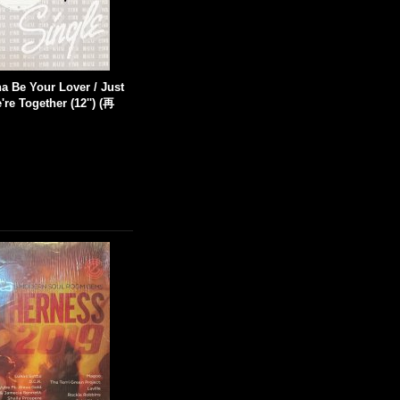
na Be Your Lover / Just
re Together (12'') (再