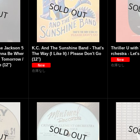
he Jackson 5
K.C. And The Sunshine Band - That's
Thriller U wit
anna Be Wher
The Way (I Like It) / Please Don't Go
rchestra - Let's
e Tomorrow /
(12'')
(12'')
在庫なし
在庫なし