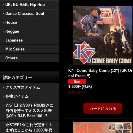
UK, EU R&B, Hip Hop
Dance Classics, Soul
House
Reggae
Japanese
Mix Series
Others
K7 - Come Baby Come (12'') (UK Or
nal Press !!)
詳細カテゴリー
1,600円
(税込)
クリスマスアイテム
在庫わずか
冬物アイテム
☆STEP2☆90's R&B好きに
自信を持ってオススメ出来
る00's R&B Best 100 !!!
☆STEP1☆これぞ定番！！
まずはここから！2000年代