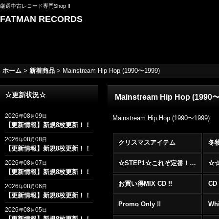
厳選中古レコード専門Shop !!
FATMAN RECORDS
ホーム
>
新着商品
>
Mainstream Hip Hop (1990〜1999)
☆更新状況☆
Mainstream Hip Hop (1990
2026
08
09
年
月
日
Mainstream Hip Hop (1990〜1999)
【更新情報】新規8枚更新！！
2026
08
08
年
月
日
クリスマスアイテム
冬
【更新情報】新規8枚更新！！
2026
08
07
☆STEP1☆これぞ定番！！まずはここから！2000年代R&BフロアヒットBest 100 !!!
年
月
日
【更新情報】新規8枚更新！！
お買い得MIX CD !!
CD 
2026
08
06
年
月
日
【更新情報】新規8枚更新！！
Promo Only !!
Whi
2026
08
05
年
月
日
【更新情報】新規8枚更新！！