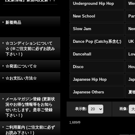
Underground Hip Hop
Wes
New School
Par
新着商品
Slow Jam
New
Dance Pop (Catchy系含む)
UK 
☆コンディションについて
☆ (※ご注文前に必ずお読み
下さい！)
Dancehall
Lov
☆発送について☆
Disco
Hou
☆お支払い方法☆
Japanese Hip Hop
Ja
Japanese Others
夏
メールマガジン登録 (更新状
況やお得な情報等をお知ら
表示数
:
画像
:
せいたします。是非ご登録
下さい！)
1,689
件
ご利用案内 (ご注文前に必ず
お読み下さい！)