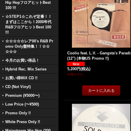
Hip HopフロアヒットBest
100 !!!
☆STEP1☆これぞ定番！！
まずはここから！2000年代
R&BフロアヒットBest 100
!!!
☆☆☆☆☆レア00's R&B Pr
omo Only盤特集！！☆☆
☆☆☆
Coolio feat. L.V. - Gangsta's Paradi
(12'') (本物US Promo !!)
今月のお買い得品！
5,200円
(税込)
Hybrid Rec. Mix Series
在庫わずか
お買い得MIX CD !!
CD (Not Vinyl)
Premium (¥5000〜)
Low Price (〜¥500)
Promo Only !!
White Press Only !!
Mainstream Hip Hop (200