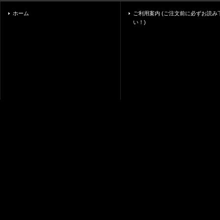
ホーム
ご利用案内 (ご注文前に必ずお読み
い！)