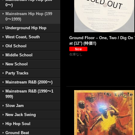
0〜)
Mainstream Hip Hop (199
0〜1999)
Underground Hip Hop
West Coast, South
Ground Floor – One, Two / Dig On
at (12'') (特価!!)
Old School
在庫なし
Middle School
New School
Party Tracks
Mainstream R&B (2000〜)
Mainstream R&B (1990〜1
999)
Slow Jam
New Jack Swing
Hip Hop Soul
Ground Beat