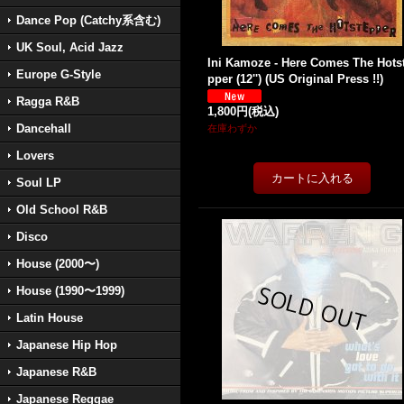
Dance Pop (Catchy系含む)
UK Soul, Acid Jazz
Ini Kamoze - Here Comes The Hots
Europe G-Style
pper (12'') (US Original Press !!)
Ragga R&B
1,800円
(税込)
Dancehall
在庫わずか
Lovers
Soul LP
Old School R&B
Disco
House (2000〜)
House (1990〜1999)
Latin House
Japanese Hip Hop
Japanese R&B
Japanese Reggae