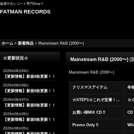
厳選中古レコード専門Shop !!
FATMAN RECORDS
ホーム
>
新着商品
>
Mainstream R&B (2000〜)
☆更新状況☆
Mainstream R&B (2000〜)
[
2026
08
09
年
月
日
Mainstream R&B (2000〜)
【更新情報】新規8枚更新！！
2026
08
08
年
月
日
クリスマスアイテム
冬
【更新情報】新規8枚更新！！
2026
08
07
☆STEP1☆これぞ定番！！まずはここから！2000年代R&BフロアヒットBest 100 !!!
年
月
日
【更新情報】新規8枚更新！！
お買い得MIX CD !!
CD 
2026
08
06
年
月
日
【更新情報】新規8枚更新！！
Promo Only !!
Whi
2026
08
05
年
月
日
【更新情報】新規8枚更新！！