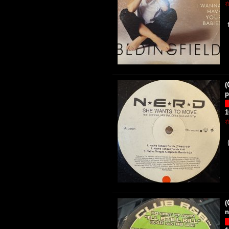
(
p
(
n