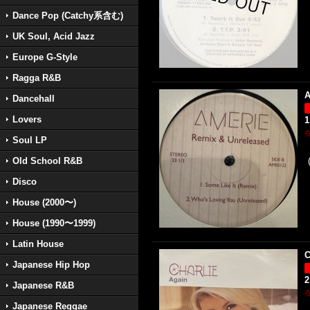
Dance Pop (Catchy系含む)
UK Soul, Acid Jazz
Europe G-Style
Ragga R&B
A
Dancehall
Lovers
1
Soul LP
Old School R&B
Disco
House (2000〜)
House (1990〜1999)
Latin House
C
Japanese Hip Hop
2
Japanese R&B
Japanese Reggae