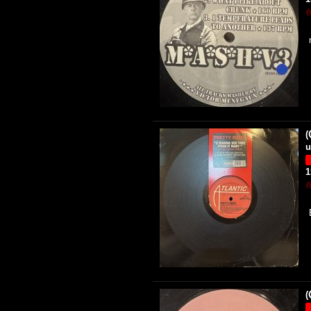
(
u
(