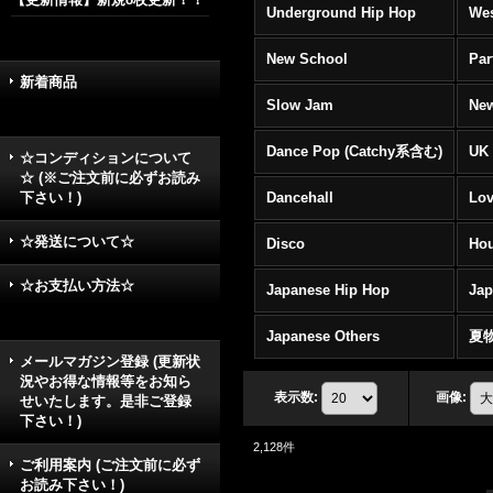
Underground Hip Hop
Wes
New School
Par
新着商品
Slow Jam
New
Dance Pop (Catchy系含む)
UK 
☆コンディションについて
☆ (※ご注文前に必ずお読み
下さい！)
Dancehall
Lov
☆発送について☆
Disco
Hou
☆お支払い方法☆
Japanese Hip Hop
Ja
Japanese Others
夏
メールマガジン登録 (更新状
況やお得な情報等をお知ら
表示数
:
画像
:
せいたします。是非ご登録
下さい！)
2,128
件
ご利用案内 (ご注文前に必ず
お読み下さい！)