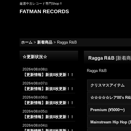
厳選中古レコード専門Shop !!
FATMAN RECORDS
ホーム
>
新着商品
>
Ragga R&B
☆更新状況☆
Ragga R&B
[
新着
2026
08
08
年
月
日
Ragga R&B
【更新情報】新規8枚更新！！
2026
08
07
年
月
日
クリスマスアイテム
【更新情報】新規8枚更新！！
2026
08
06
年
月
日
【更新情報】新規8枚更新！！
Premium (¥5000〜)
2026
08
05
年
月
日
【更新情報】新規8枚更新！！
2026
08
04
年
月
日
【更新情報】新規8枚更新！！