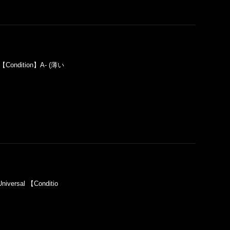
【Condition】A- (薄い
iversal 【Conditio