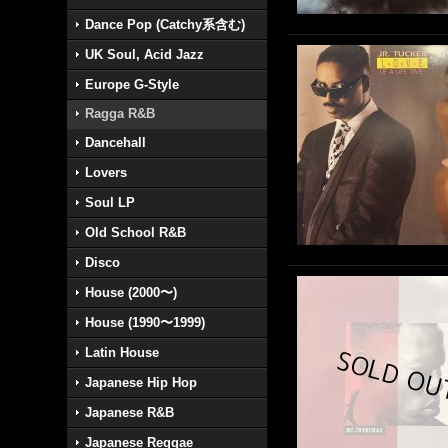
Dance Pop (Catchy系含む)
UK Soul, Acid Jazz
Europe G-Style
Ragga R&B
Dancehall
Lovers
Soul LP
Old School R&B
Disco
House (2000〜)
House (1990〜1999)
Latin House
Japanese Hip Hop
Japanese R&B
Japanese Reggae