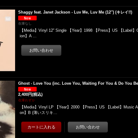
Shaggy feat. Janet Jackson - Luv Me, Luv Me (12'') (キレイ!!)
在庫なし
【Media】Vinyl 12'' Single 【Year】1998 【Press】US 【Label】Gr
ion】A …
Ghost - Love You (inc. Love You, Waiting For You & Do You Bel
2,400円
(税込)
在庫わずか
【Media】Vinyl LP 【Year】2000 【Press】US 【Label】Music Am
on】B (薄いスリキ…