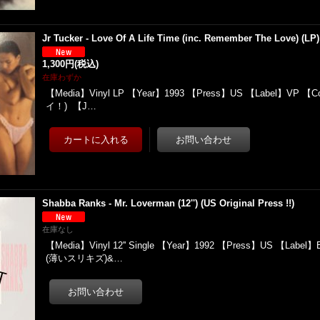
Jr Tucker - Love Of A Life Time (inc. Remember The Love) (LP
1,300円
(税込)
在庫わずか
【Media】Vinyl LP 【Year】1993 【Press】US 【Label】VP 【Co
イ！) 【J…
Shabba Ranks - Mr. Loverman (12'') (US Original Press !!)
在庫なし
【Media】Vinyl 12'' Single 【Year】1992 【Press】US 【Label】E
(薄いスリキズ)&…