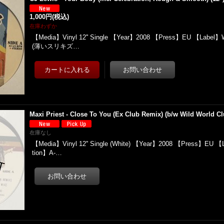
1,000円
(税込)
在庫わずか
【Media】Vinyl 12'' Single 【Year】2008 【Press】EU 【Label】W
(薄いスリキズ…
Maxi Priest - Close To You (Ex Club Remix) (b/w Wild World Clu
在庫なし
【Media】Vinyl 12'' Single (White) 【Year】2008 【Press】EU 【
tion】A-…