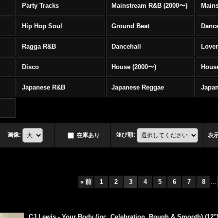
Party Tracks
Mainstream R&B (2000〜)
Hip Hop Soul
Ground Beat
Danc
Ragga R&B
Dancehall
Love
Disco
House (2000〜)
Hous
Japanese R&B
Japanese Reggae
Japa
画像
:
並び順
:
在庫あり
表
«
前
1
2
3
4
5
6
7
8
...
CJ Lewis - Your Body (inc. Celebration, Rough & Smooth) (12''