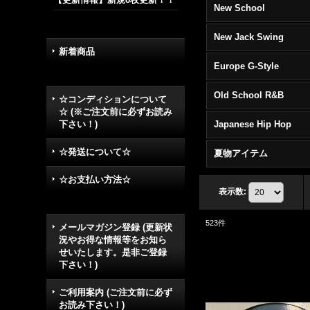
New School
New Jack Swing
新着商品
Europe G-Style
Old School R&B
☆コンディションについて
☆ (※ご注文前に必ずお読み
下さい！)
Japanese Hip Hop
☆発送について☆
夏物アイテム
☆お支払い方法☆
表示数
:
523
件
メールマガジン登録 (更新状
況やお得な情報等をお知ら
せいたします。是非ご登録
下さい！)
ご利用案内 (ご注文前に必ず
お読み下さい！)