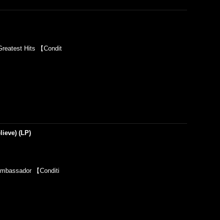
eatest Hits 【Condit
ieve) (LP)
bassador 【Conditi