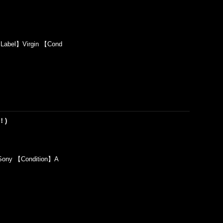
Label】Virgin 【Cond
！！)
Sony 【Condition】A