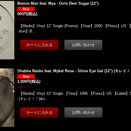
Beenie Man feat. Mya - Girls Dem Sugar (12'')
900円
(税込)
在庫わずか
【Media】Vinyl 12'' Single (Promo) 【Year】2000 【Press】US 【
ition】B…
Shabba Ranks feat. Mykal Rose - Shine Eye Gal (12'') (キレイ
2,000円
(税込)
在庫わずか
【Media】Vinyl 12'' Single 【Year】1995 【Press】US 【Label】
(キレイ！！)&n…