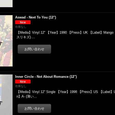
Aswad - Next To You (12'')
在庫なし
【Media】Vinyl 12'' 【Year】1990 【Press】UK 【Label】Mango 
スリキズ) …
Inner Circle - Not About Romance (12'')
在庫なし
【Media】Vinyl 12'' Single 【Year】1998 【Press】US 【Label】Un
n】A- (薄い…