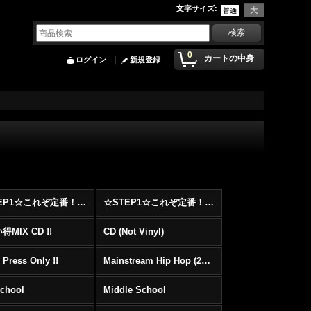
文字サイズ
:
0
カートの中身
ログイン
新規登録
☆STEP1☆これぞ定番！！まずはここから！2000年代Hip HopフロアヒットBest 100 !!!
☆STEP1☆これぞ定番！！まずはここから！2000年代R&BフロアヒットBest 100 !!!
MIX CD !!
CD (Not Vinyl)
 Press Only !!
Mainstream Hip Hop (2000〜)
School
Middle School