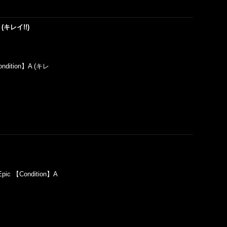
) (キレイ!!)
ndition】A (キレ
pic 【Condition】A