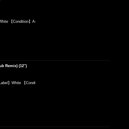
hite 【Condition】A-
b Remix) (12'')
Label】White 【Condi