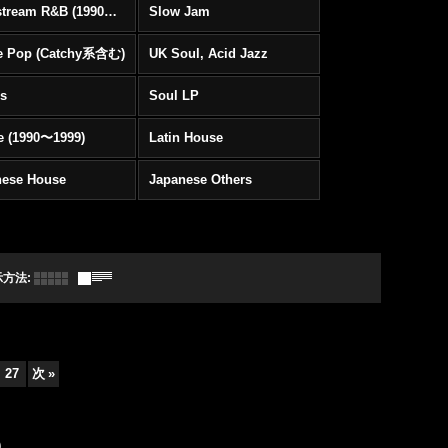
Mainstream R&B (1990〜1999)
Slow Jam
e Pop (Catchy系含む)
UK Soul, Acid Jazz
rs
Soul LP
e (1990〜1999)
Latin House
nese House
Japanese Others
示方法
:
27
次
»
)