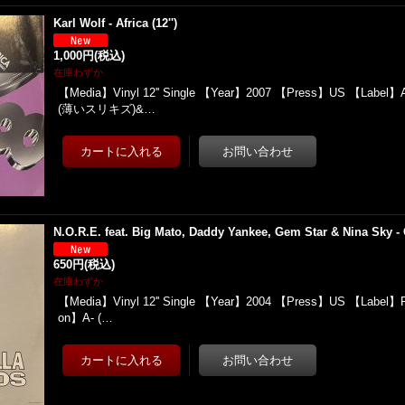
Karl Wolf - Africa (12'')
1,000円
(税込)
在庫わずか
【Media】Vinyl 12'' Single 【Year】2007 【Press】US 【Label】
(薄いスリキズ)&…
N.O.R.E. feat. Big Mato, Daddy Yankee, Gem Star & Nina Sky - 
650円
(税込)
在庫わずか
【Media】Vinyl 12'' Single 【Year】2004 【Press】US 【Label】Ro
on】A- (…