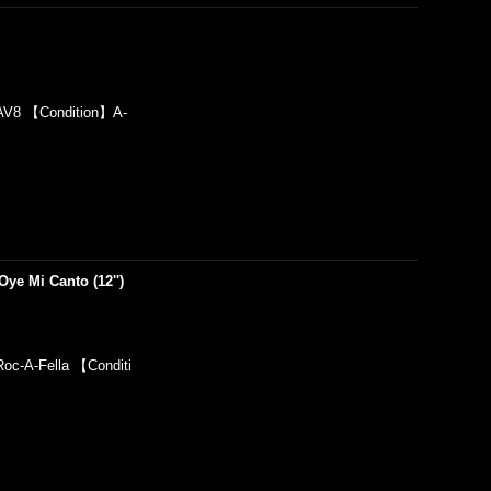
AV8 【Condition】A-
Oye Mi Canto (12'')
c-A-Fella 【Conditi