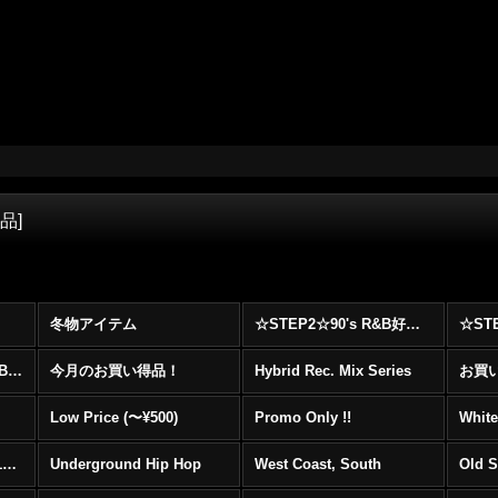
商品
]
冬物アイテム
☆STEP2☆90's R&B好きに自信を持ってオススメ出来る00's R&B Best 100 !!!
☆☆☆☆☆レア00's R&B Promo Only盤特集！！☆☆☆☆☆
今月のお買い得品！
Hybrid Rec. Mix Series
お買い得
Low Price (〜¥500)
Promo Only !!
White
Mainstream Hip Hop (1990〜1999)
Underground Hip Hop
West Coast, South
Old 