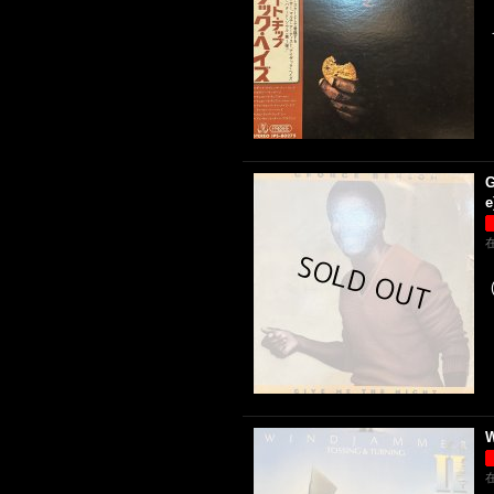
G
e
W