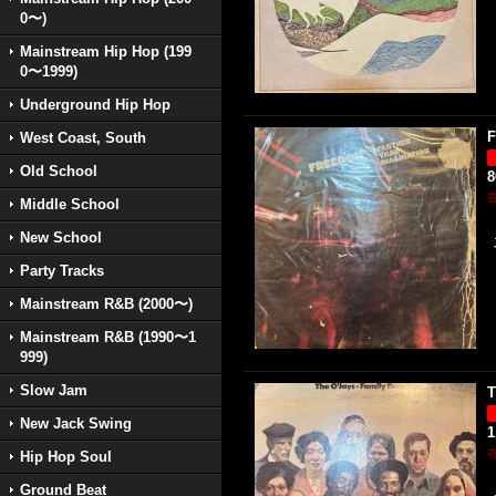
0〜)
Mainstream Hip Hop (199
0〜1999)
Underground Hip Hop
F
West Coast, South
Old School
Middle School
New School
Party Tracks
Mainstream R&B (2000〜)
Mainstream R&B (1990〜1
999)
Slow Jam
T
New Jack Swing
1
Hip Hop Soul
Ground Beat