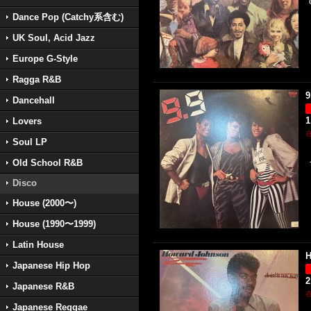
Dance Pop (Catchy系含む)
UK Soul, Acid Jazz
Europe G-Style
Ragga R&B
9
Dancehall
1
Lovers
Soul LP
Old School R&B
Disco
House (2000〜)
House (1990〜1999)
Latin House
H
Japanese Hip Hop
2
Japanese R&B
Japanese Reggae