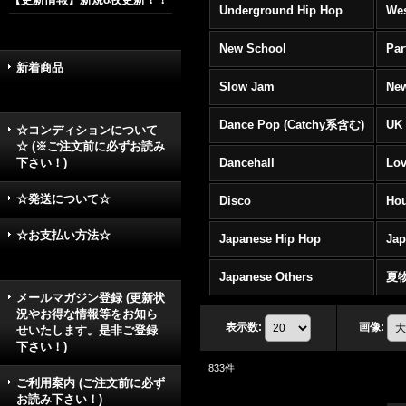
Underground Hip Hop
Wes
New School
Par
新着商品
Slow Jam
New
Dance Pop (Catchy系含む)
UK 
☆コンディションについて
☆ (※ご注文前に必ずお読み
下さい！)
Dancehall
Lov
☆発送について☆
Disco
Hou
☆お支払い方法☆
Japanese Hip Hop
Ja
Japanese Others
夏
メールマガジン登録 (更新状
況やお得な情報等をお知ら
表示数
:
画像
:
せいたします。是非ご登録
下さい！)
833
件
ご利用案内 (ご注文前に必ず
お読み下さい！)