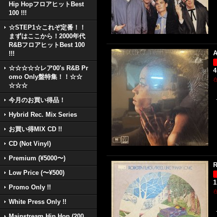
Hip HopフロアヒットBest
100 !!!
☆STEP1☆これぞ定番！！
まずはここから！2000年代
R&BフロアヒットBest 100
A
!!!
☆☆☆☆☆レア00's R&B Pr
4
omo Only盤特集！！☆☆
☆☆☆
今月のお買い得品！
Hybrid Rec. Mix Series
お買い得MIX CD !!
CD (Not Vinyl)
Premium (¥5000〜)
R
Low Price (〜¥500)
1
Promo Only !!
White Press Only !!
Mainstream Hip Hop (200