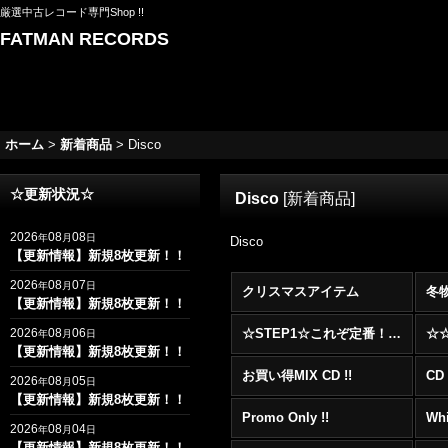
厳選中古レコード専門Shop !!
FATMAN RECORDS
ホーム
>
新着商品
>
Disco
☆更新状況☆
Disco
[
新着商品
]
2026
08
08
年
月
日
Disco
【更新情報】新規8枚更新！！
2026
08
07
年
月
日
クリスマスアイテム
冬
【更新情報】新規8枚更新！！
2026
08
06
☆STEP1☆これぞ定番！！まずはここから！2000年代R&BフロアヒットBest 100 !!!
年
月
日
【更新情報】新規8枚更新！！
お買い得MIX CD !!
CD 
2026
08
05
年
月
日
【更新情報】新規8枚更新！！
Promo Only !!
Whi
2026
08
04
年
月
日
【更新情報】新規8枚更新！！