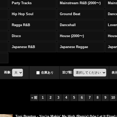
Party Tracks
Mainstream R&B (2000〜)
Hip Hop Soul
Ground Beat
Danc
Ragga R&B
Dancehall
Love
Disco
House (2000〜)
Hous
Japanese R&B
Japanese Reggae
Japa
画像
:
並び順
:
在庫あり
表
«
前
1
2
3
4
5
6
7
8
9
10
Toni Braxton - You're Makin' Me High (Remix) (b/w Let It Fl