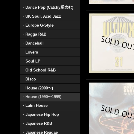
Dance Pop (Catchy系含む)
UK Soul, Acid Jazz
Europe G-Style
Ragga R&B
Dancehall
Lovers
Soul LP
Old School R&B
Disco
House (2000〜)
House (1990〜1999)
Latin House
Japanese Hip Hop
Japanese R&B
Japanese Reggae