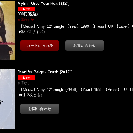
Mylin - Give Your Heart (12'')
900円
(税込)
在庫わずか
【Media】Vinyl 12'' Single 【Year】1999 【Press】UK 【Label】
(薄いスリキズ)…
Jennifer Paige - Crush (2×12'')
在庫なし
【Media】Vinyl 12'' Single (2枚組) 【Year】1998 【Press】EU 【L
on】2枚ともに…