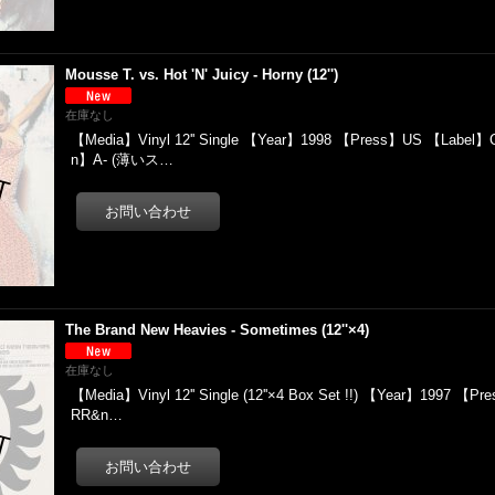
Mousse T. vs. Hot 'N' Juicy - Horny (12'')
在庫なし
【Media】Vinyl 12'' Single 【Year】1998 【Press】US 【Label】C
n】A- (薄いス…
The Brand New Heavies - Sometimes (12''×4)
在庫なし
【Media】Vinyl 12'' Single (12''×4 Box Set !!) 【Year】1997 【
RR&n…