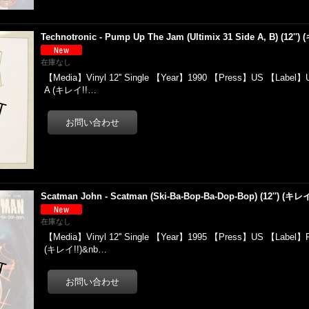
Technotronic - Pump Up The Jam (Ultimix 31 Side A, B) (12'')
在庫なし
【Media】Vinyl 12'' Single 【Year】1990 【Press】US 【Label】U
A (キレイ!!…
Scatman John - Scatman (Ski-Ba-Bop-Ba-Dop-Bop) (12'') (キレイ
在庫なし
【Media】Vinyl 12'' Single 【Year】1995 【Press】US 【Label】
(キレイ!!)&nb…