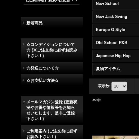
New School
New Jack Swing
新着商品
Europe G-Style
Old School R&B
☆コンディションについて
☆ (※ご注文前に必ずお読み
下さい！)
Japanese Hip Hop
☆発送について☆
夏物アイテム
☆お支払い方法☆
表示数
:
359
件
メールマガジン登録 (更新状
況やお得な情報等をお知ら
せいたします。是非ご登録
下さい！)
ご利用案内 (ご注文前に必ず
お読み下さい！)