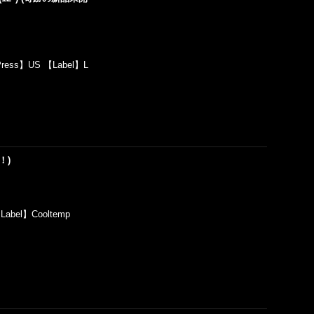
Press】US 【Label】L
！！)
【Label】Cooltemp