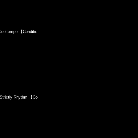
ooltempo 【Conditio
trictly Rhythm 【Co