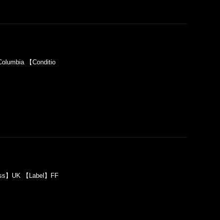
olumbia 【Conditio
Press】UK 【Label】FF