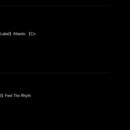
Label】Atlantic 【Co
l】Feel The Rhyth