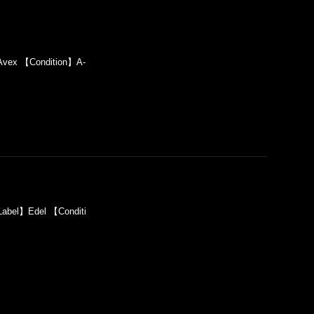
Avex 【Condition】A-
abel】Edel 【Conditi