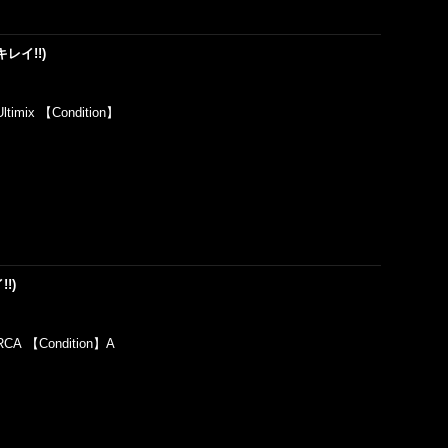
 (キレイ!!)
ltimix 【Condition】
!!)
RCA 【Condition】A