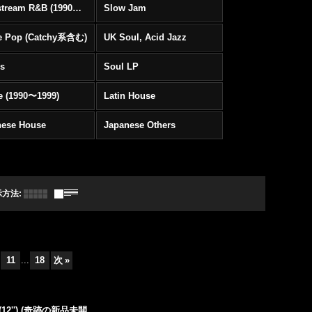
Mainstream R&B (1990〜1999)
Slow Jam
e Pop (Catchy系含む)
UK Soul, Acid Jazz
rs
Soul LP
e (1990〜1999)
Latin House
nese House
Japanese Others
示方法
:
11
...
18
次
»
ow) (12'') (奇跡の新品未開