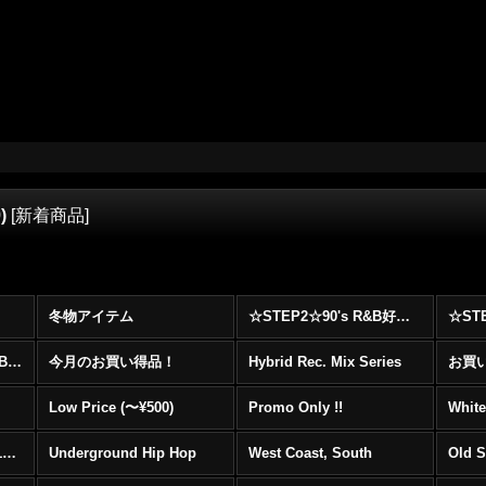
9)
[
新着商品
]
冬物アイテム
☆STEP2☆90's R&B好きに自信を持ってオススメ出来る00's R&B Best 100 !!!
☆☆☆☆☆レア00's R&B Promo Only盤特集！！☆☆☆☆☆
今月のお買い得品！
Hybrid Rec. Mix Series
お買い得
Low Price (〜¥500)
Promo Only !!
White
Mainstream Hip Hop (1990〜1999)
Underground Hip Hop
West Coast, South
Old 