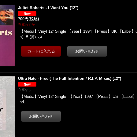
Juliet Roberts - I Want You (12'')
700円
(税込)
在庫わずか
【Media】Vinyl 12'' Single 【Year】1994 【Press】UK 【Label】C
n】B (薄いス…
Ultra Nate - Free (The Full Intention / R.I.P. Mixes) (12'')
在庫なし
【Media】Vinyl 12'' Single 【Year】1997 【Press】US 【Label】S
nd…