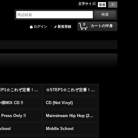
文字サイズ
:
0
カートの中身
ログイン
新規登録
☆STEP1☆これぞ定番！！まずはここから！2000年代Hip HopフロアヒットBest 100 !!!
☆STEP1☆これぞ定番！！まずはここから！2000年代R&BフロアヒットBest 100 !!!
MIX CD !!
CD (Not Vinyl)
 Press Only !!
Mainstream Hip Hop (2000〜)
School
Middle School