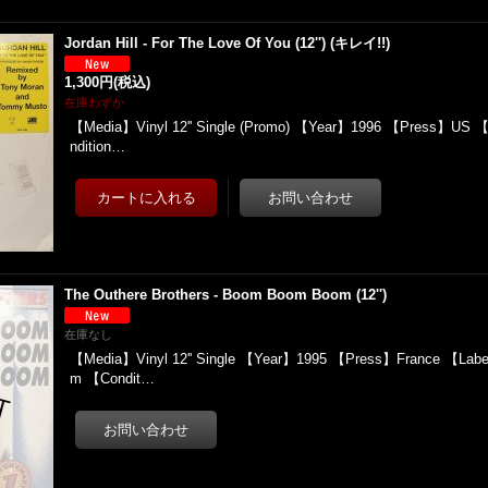
Jordan Hill - For The Love Of You (12'') (キレイ!!)
1,300円
(税込)
在庫わずか
【Media】Vinyl 12'' Single (Promo) 【Year】1996 【Press】US 【
ndition…
The Outhere Brothers - Boom Boom Boom (12'')
在庫なし
【Media】Vinyl 12'' Single 【Year】1995 【Press】France 【Labe
m 【Condit…