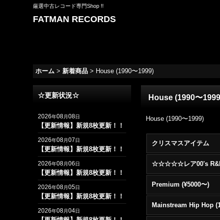
厳選中古レコード専門Shop !!
FATMAN RECORDS
ホーム
>
新着商品
>
House (1990〜1999)
☆更新状況☆
House (1990〜199
2026
08
08
年
月
日
House (1990〜1999)
【更新情報】新規8枚更新！！
2026
08
07
年
月
日
クリスマスアイテム
【更新情報】新規8枚更新！！
2026
08
06
年
月
日
【更新情報】新規8枚更新！！
Premium (¥5000〜)
2026
08
05
年
月
日
【更新情報】新規8枚更新！！
2026
08
04
年
月
日
【更新情報】新規8枚更新！！