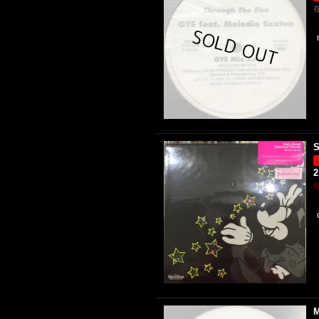
S
2
M