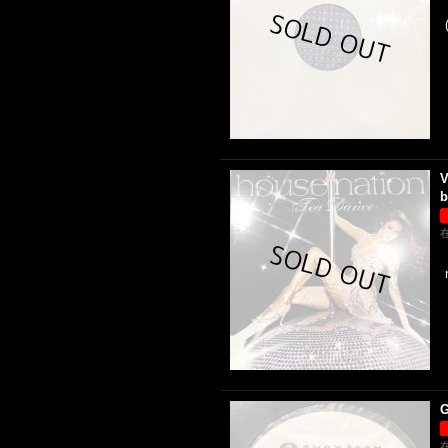
V
b
G