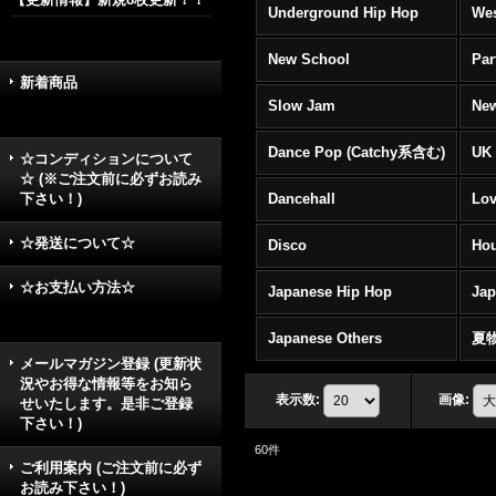
Underground Hip Hop
Wes
New School
Par
新着商品
Slow Jam
New
Dance Pop (Catchy系含む)
UK 
☆コンディションについて
☆ (※ご注文前に必ずお読み
下さい！)
Dancehall
Lov
☆発送について☆
Disco
Hou
☆お支払い方法☆
Japanese Hip Hop
Ja
Japanese Others
夏
メールマガジン登録 (更新状
況やお得な情報等をお知ら
表示数
:
画像
:
せいたします。是非ご登録
下さい！)
60
件
ご利用案内 (ご注文前に必ず
お読み下さい！)