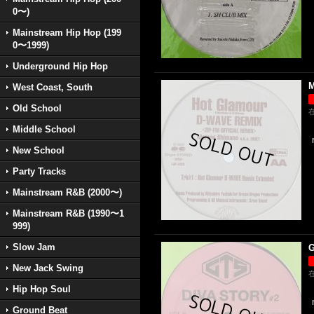
0〜)
Mainstream Hip Hop (199
0〜1999)
Underground Hip Hop
M
West Coast, South
Old School
Middle School
New School
Party Tracks
Mainstream R&B (2000〜)
Mainstream R&B (1990〜1
999)
Slow Jam
G
New Jack Swing
Hip Hop Soul
Ground Beat