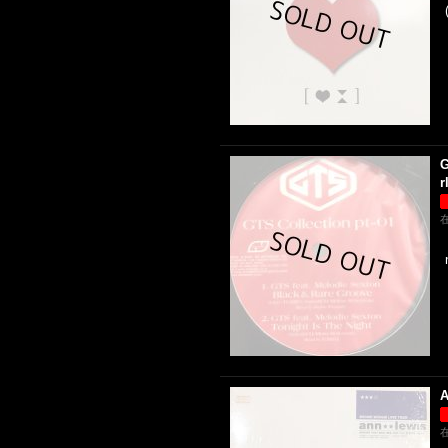
G
r
A