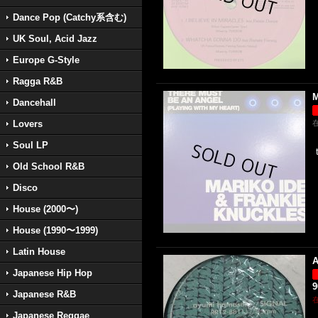
Dance Pop (Catchy系含む)
UK Soul, Acid Jazz
Europe G-Style
Ragga R&B
M
Dancehall
Lovers
Soul LP
Old School R&B
Disco
House (2000〜)
House (1990〜1999)
Latin House
A
Japanese Hip Hop
Japanese R&B
Japanese Reggae