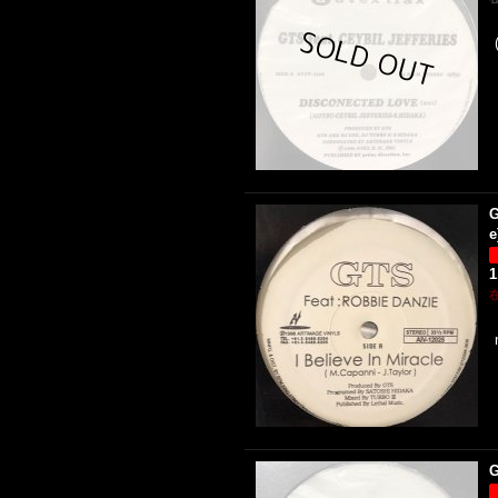
G
e
1
G