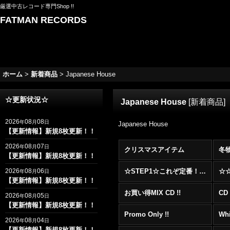
厳選中古レコード専門Shop !!
FATMAN RECORDS
ホーム
>
新着商品
>
Japanese House
☆更新状況☆
Japanese House
[
新着商品
]
2026
08
08
年
月
日
Japanese House
【更新情報】新規8枚更新！！
2026
08
07
年
月
日
クリスマスアイテム
冬
【更新情報】新規8枚更新！！
2026
08
06
☆STEP1☆これぞ定番！！まずはここから！2000年代R&BフロアヒットBest 100 !!!
年
月
日
【更新情報】新規8枚更新！！
お買い得MIX CD !!
CD 
2026
08
05
年
月
日
【更新情報】新規8枚更新！！
Promo Only !!
Whi
2026
08
04
年
月
日
【更新情報】新規8枚更新！！