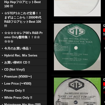
Hip HopフロアヒットBest
100 !!!
☆STEP1☆これぞ定番！！
まずはここから！2000年代
R&BフロアヒットBest 100
G
!!!
☆☆☆☆☆レア00's R&B Pr
1
omo Only盤特集！！☆☆
☆☆☆
今月のお買い得品！
Hybrid Rec. Mix Series
お買い得MIX CD !!
CD (Not Vinyl)
Premium (¥5000〜)
G
Low Price (〜¥500)
Promo Only !!
White Press Only !!
Mainstream Hip Hop (200