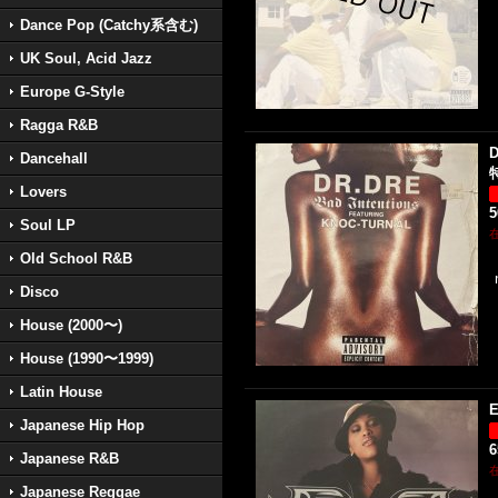
Dance Pop (Catchy系含む)
UK Soul, Acid Jazz
Europe G-Style
Ragga R&B
D
Dancehall
特
Lovers
Soul LP
Old School R&B
Disco
House (2000〜)
House (1990〜1999)
Latin House
E
Japanese Hip Hop
Japanese R&B
Japanese Reggae