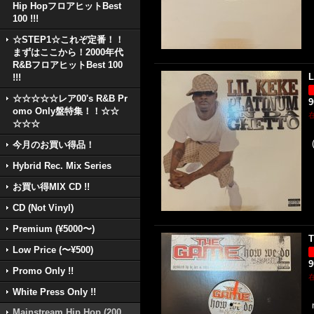
Hip HopフロアヒットBest
100 !!!
☆STEP1☆これぞ定番！！
まずはここから！2000年代
R&BフロアヒットBest 100
L
!!!
☆☆☆☆☆レア00's R&B Pr
omo Only盤特集！！☆☆
☆☆☆
今月のお買い得品！
Hybrid Rec. Mix Series
お買い得MIX CD !!
CD (Not Vinyl)
Premium (¥5000〜)
T
Low Price (〜¥500)
Promo Only !!
White Press Only !!
Mainstream Hip Hop (200