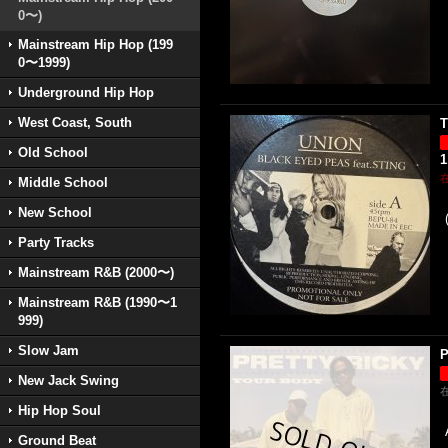
0〜)
Mainstream Hip Hop (199
0〜1999)
Underground Hip Hop
West Coast, South
T
Old School
1
Middle School
New School
Party Tracks
Mainstream R&B (2000〜)
Mainstream R&B (1990〜1
999)
Slow Jam
P
New Jack Swing
Hip Hop Soul
Ground Beat