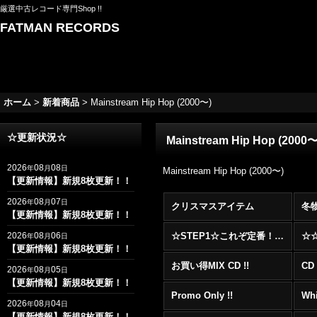
厳選中古レコード専門Shop !!
FATMAN RECORDS
ホーム
>
新着商品
>
Mainstream Hip Hop (2000〜)
☆更新状況☆
Mainstream Hip Hop (2000
2026
08
08
年
月
日
Mainstream Hip Hop (2000〜)
【更新情報】新規8枚更新！！
2026
08
07
年
月
日
クリスマスアイテム
冬
【更新情報】新規8枚更新！！
2026
08
06
☆STEP1☆これぞ定番！！まずはここから！2000年代R&BフロアヒットBest 100 !!!
年
月
日
【更新情報】新規8枚更新！！
お買い得MIX CD !!
CD 
2026
08
05
年
月
日
【更新情報】新規8枚更新！！
Promo Only !!
Whi
2026
08
04
年
月
日
【更新情報】新規8枚更新！！