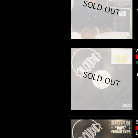
W
B
1