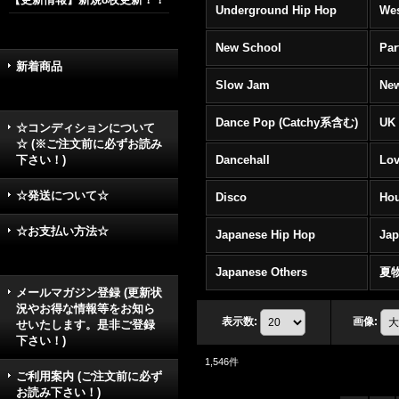
Underground Hip Hop
Wes
New School
Par
新着商品
Slow Jam
New
Dance Pop (Catchy系含む)
UK 
☆コンディションについて
☆ (※ご注文前に必ずお読み
下さい！)
Dancehall
Lov
☆発送について☆
Disco
Hou
☆お支払い方法☆
Japanese Hip Hop
Ja
Japanese Others
夏
メールマガジン登録 (更新状
況やお得な情報等をお知ら
表示数
:
画像
:
せいたします。是非ご登録
下さい！)
1,546
件
ご利用案内 (ご注文前に必ず
お読み下さい！)