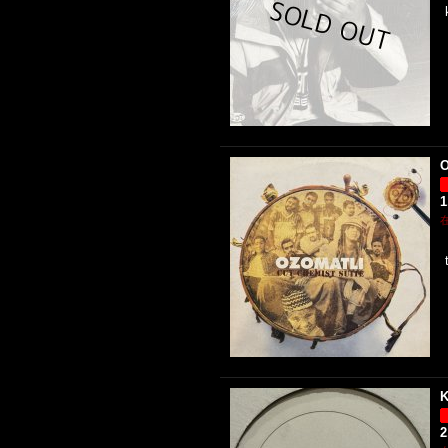
O
1
K
2