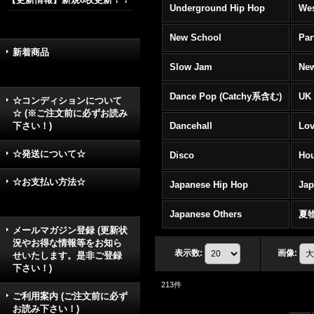
Underground Hip Hop
Wes
New School
Par
新着商品
Slow Jam
New
Dance Pop (Catchy系含む)
UK 
☆コンディションについて
☆ (※ご注文前に必ずお読み
下さい！)
Dancehall
Lov
☆発送について☆
Disco
Hou
☆お支払い方法☆
Japanese Hip Hop
Ja
Japanese Others
夏
メールマガジン登録 (更新状
況やお得な情報等をお知ら
表示数
:
画像
:
せいたします。是非ご登録
下さい！)
213
件
ご利用案内 (ご注文前に必ず
お読み下さい！)