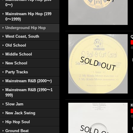
0〜)
Mainstream Hip Hop (199
0〜1999)
Underground Hip Hop
West Coast, South
Q
Old School
Middle School
New School
Party Tracks
Mainstream R&B (2000〜)
Mainstream R&B (1990〜1
999)
Slow Jam
K
New Jack Swing
Hip Hop Soul
Ground Beat