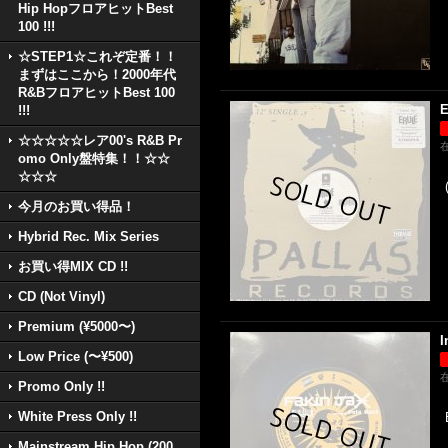
Hip HopフロアヒットBest
100 !!!
☆STEP1☆これぞ定番！！
まずはここから！2000年代
R&BフロアヒットBest 100
E
!!!
☆☆☆☆☆レア00's R&B Pr
omo Only盤特集！！☆☆
☆☆☆
今月のお買い得品！
Hybrid Rec. Mix Series
お買い得MIX CD !!
CD (Not Vinyl)
Premium (¥5000〜)
I
Low Price (〜¥500)
Promo Only !!
White Press Only !!
Mainstream Hip Hop (200