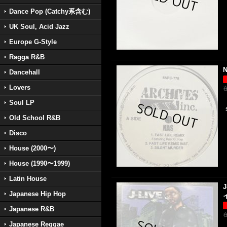
Dance Pop (Catchy系含む)
UK Soul, Acid Jazz
Europe G-Style
Ragga R&B
N
Dancehall
Lovers
Soul LP
Old School R&B
Disco
House (2000〜)
House (1990〜1999)
Latin House
J
Japanese Hip Hop
Japanese R&B
Japanese Reggae