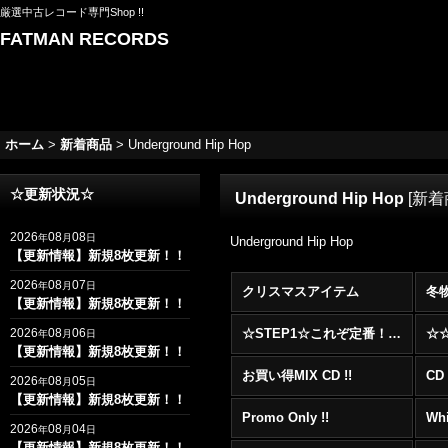
厳選中古レコード専門Shop !!
FATMAN RECORDS
ホーム
>
新着商品
>
Underground Hip Hop
☆更新状況☆
Underground Hip Hop
[
新着
2026
08
08
年
月
日
Underground Hip Hop
【更新情報】新規8枚更新！！
2026
08
07
年
月
日
クリスマスアイテム
冬
【更新情報】新規8枚更新！！
2026
08
06
☆STEP1☆これぞ定番！！まずはここから！2000年代R&BフロアヒットBest 100 !!!
年
月
日
【更新情報】新規8枚更新！！
お買い得MIX CD !!
CD 
2026
08
05
年
月
日
【更新情報】新規8枚更新！！
Promo Only !!
Whi
2026
08
04
年
月
日
【更新情報】新規8枚更新！！