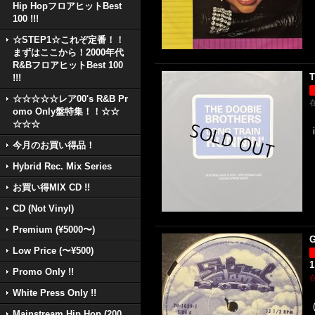
Hip HopフロアヒットBest
100 !!!
☆STEP1☆これぞ定番！！
まずはここから！2000年代
R&BフロアヒットBest 100
T
!!!
☆☆☆☆☆レア00's R&B Pr
omo Only盤特集！！☆☆
☆☆☆
今月のお買い得品！
Hybrid Rec. Mix Series
お買い得MIX CD !!
CD (Not Vinyl)
Premium (¥5000〜)
G
Low Price (〜¥500)
1
Promo Only !!
White Press Only !!
Mainstream Hip Hop (200