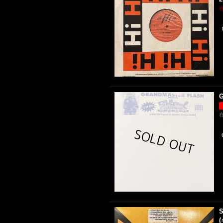
G
S
(