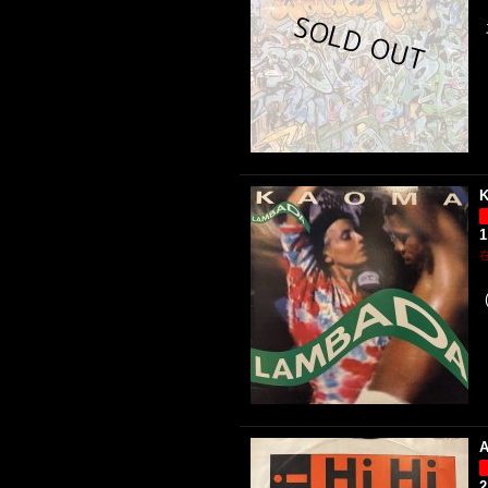
K
1
A
2