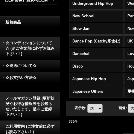
Underground Hip Hop
Wes
New School
Par
新着商品
Slow Jam
New
Dance Pop (Catchy系含む)
UK 
☆コンディションについて
☆ (※ご注文前に必ずお読み
下さい！)
Dancehall
Lov
☆発送について☆
Disco
Hou
☆お支払い方法☆
Japanese Hip Hop
Ja
Japanese Others
夏
メールマガジン登録 (更新状
況やお得な情報等をお知ら
表示数
:
画像
:
せいたします。是非ご登録
下さい！)
833
件
ご利用案内 (ご注文前に必ず
お読み下さい！)