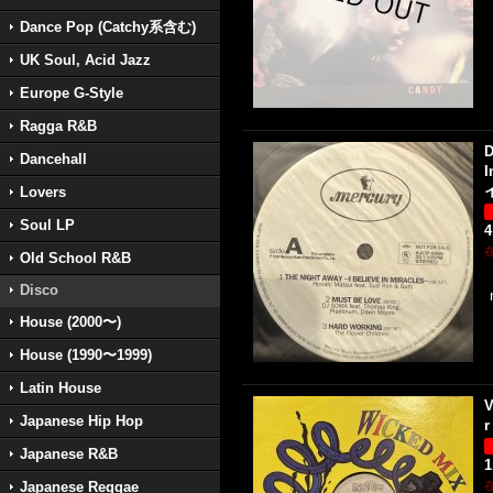
Dance Pop (Catchy系含む)
UK Soul, Acid Jazz
Europe G-Style
Ragga R&B
D
Dancehall
I
イ
Lovers
Soul LP
4
Old School R&B
Disco
House (2000〜)
House (1990〜1999)
Latin House
V
Japanese Hip Hop
r
Japanese R&B
1
Japanese Reggae