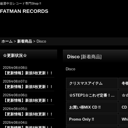
厳選中古レコード専門Shop !!
FATMAN RECORDS
ホーム
>
新着商品
>
Disco
☆更新状況☆
Disco
[
新着商品
]
2026
08
08
年
月
日
Disco
【更新情報】新規8枚更新！！
2026
08
07
年
月
日
クリスマスアイテム
冬
【更新情報】新規8枚更新！！
2026
08
06
☆STEP1☆これぞ定番！！まずはここから！2000年代R&BフロアヒットBest 100 !!!
年
月
日
【更新情報】新規8枚更新！！
お買い得MIX CD !!
CD 
2026
08
05
年
月
日
【更新情報】新規8枚更新！！
Promo Only !!
Whi
2026
08
04
年
月
日
【更新情報】新規8枚更新！！