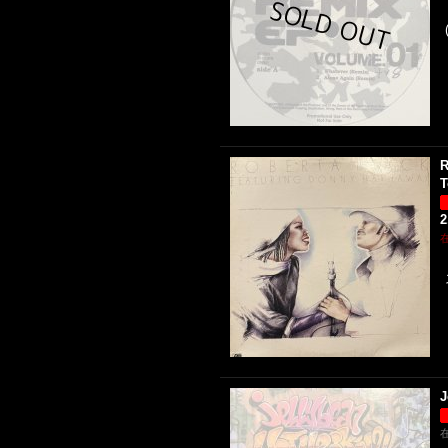
R
T
2
J