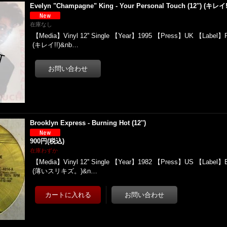
Evelyn "Champagne" King - Your Personal Touch (12'') (キレイ!
在庫なし
【Media】Vinyl 12'' Single 【Year】1995 【Press】UK 【Label】
(キレイ!!)&nb…
Brooklyn Express - Burning Hot (12'')
900円
(税込)
在庫わずか
【Media】Vinyl 12'' Single 【Year】1982 【Press】US 【Label】
(薄いスリキズ。)&n…