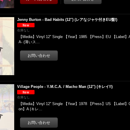
Jenny Burton - Bad Habits (12'') (レアなジャケ付きEU盤!)
在庫なし
【Media】Vinyl 12'' Single 【Year】1985 【Press】EU 【Label】At
A- (薄いス…
Village People - Y.M.C.A. / Macho Man (12'') (キレイ!!)
在庫なし
【Media】Vinyl 12'' Single 【Year】1978 【Press】US 【Label】C
on】A (キレ…