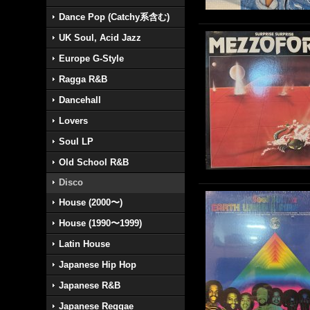
Dance Pop (Catchy系含む)
UK Soul, Acid Jazz
Europe G-Style
Ragga R&B
Dancehall
Lovers
Soul LP
Old School R&B
Disco
House (2000〜)
House (1990〜1999)
Latin House
Japanese Hip Hop
Japanese R&B
Japanese Reggae