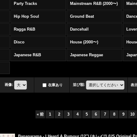
Party Tracks
Mainstream R&B (2000〜)
Hip Hop Soul
Ground Beat
Danc
Ragga R&B
Dancehall
Love
Disco
House (2000〜)
Hous
Japanese R&B
Japanese Reggae
Japa
画像
:
並び順
:
在庫あり
表
«
前
1
2
3
4
5
6
7
8
9
10
Bananarama - I Heard A Rumour (12'') (キレイ!!) (US Original Pre