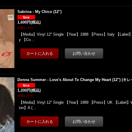
Sabrina - My Chico (12'')
1,600円
(税込)
在庫わずか
【Media】Vinyl 12'' Single 【Year】1988 【Press】Italy 【Label】V
y 【Co…
Donna Summer - Love's About To Change My Heart (12'') (キ
1,200円
(税込)
在庫わずか
【Media】Vinyl 12'' Single 【Year】1989 【Press】UK 【Label】Wa
ion】A (…