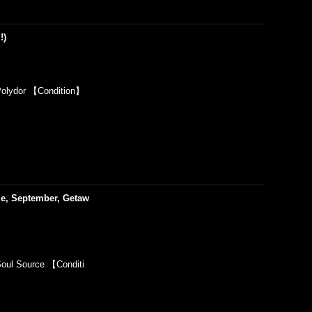
!)
olydor 【Condition】
me, September, Getaw
ul Source 【Conditi