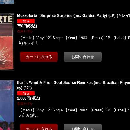
Mezzoforte - Surprise Surprise (inc. Garden Party) (LP) (キレイ!
750円
(税込)
在庫わずか
【Media】Vinyl 12'' Single 【Year】1983 【Press】JP 【Label】P
A (キレイ!!…
Earth, Wind & Fire - Soul Source Remixes (inc. Brazilian Rhy
ay) (12'')
2,800円
(税込)
在庫わずか
【Media】Vinyl 12'' Single 【Year】2002 【Press】JP 【Label】So
on】A (薄…