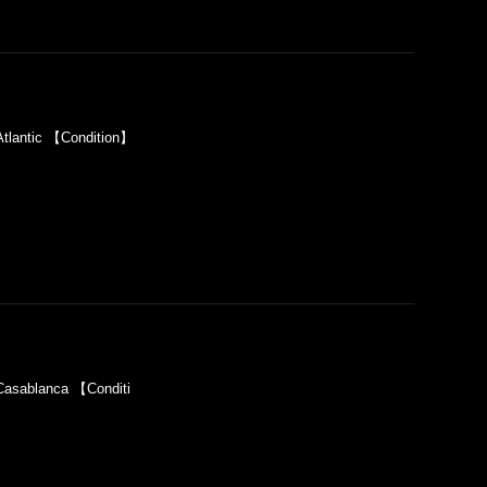
lantic 【Condition】
asablanca 【Conditi