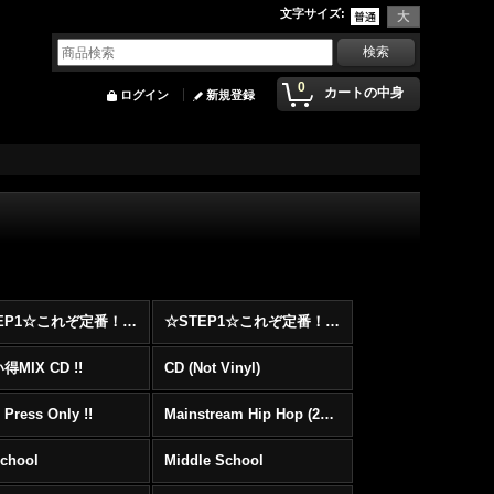
文字サイズ
:
0
カートの中身
ログイン
新規登録
☆STEP1☆これぞ定番！！まずはここから！2000年代Hip HopフロアヒットBest 100 !!!
☆STEP1☆これぞ定番！！まずはここから！2000年代R&BフロアヒットBest 100 !!!
MIX CD !!
CD (Not Vinyl)
 Press Only !!
Mainstream Hip Hop (2000〜)
School
Middle School