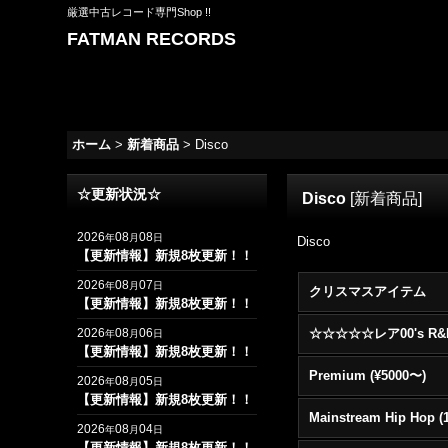
厳選中古レコード専門Shop !!
FATMAN RECORDS
ホーム
>
新着商品
>
Disco
☆更新状況☆
Disco
[
新着商品
]
2026
08
08
年
月
日
Disco
【更新情報】新規8枚更新！！
2026
08
07
年
月
日
クリスマスアイテム
【更新情報】新規8枚更新！！
2026
08
06
年
月
日
【更新情報】新規8枚更新！！
Premium (¥5000〜)
2026
08
05
年
月
日
【更新情報】新規8枚更新！！
2026
08
04
年
月
日
【更新情報】新規8枚更新！！