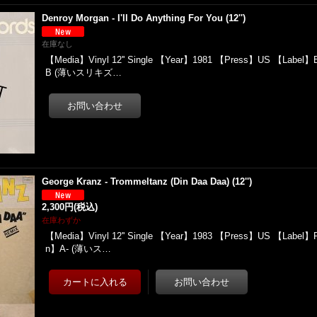
Denroy Morgan - I'll Do Anything For You (12'')
在庫なし
【Media】Vinyl 12'' Single 【Year】1981 【Press】US 【Label】B
B (薄いスリキズ…
George Kranz - Trommeltanz (Din Daa Daa) (12'')
2,300円
(税込)
在庫わずか
【Media】Vinyl 12'' Single 【Year】1983 【Press】US 【Label】Pe
n】A- (薄いス…