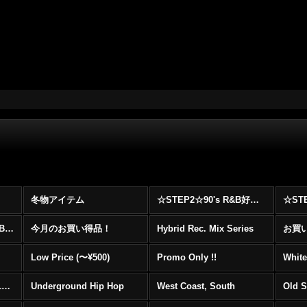
冬物アイテム
☆STEP2☆90's R&B好きに自信を持ってオススメ出来る00's R&B Best 100 !!!
☆☆☆☆☆レア00's R&B Promo Only盤特集！！☆☆☆☆☆
今月のお買い得品！
Hybrid Rec. Mix Series
お買い得
Low Price (〜¥500)
Promo Only !!
White
Mainstream Hip Hop (1990〜1999)
Underground Hip Hop
West Coast, South
Old 