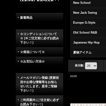
New School
New Jack Swing
新着商品
Europe G-Style
Old School R&B
☆コンディションについて
☆ (※ご注文前に必ずお読み
下さい！)
Japanese Hip Hop
☆発送について☆
夏物アイテム
☆お支払い方法☆
表示数
:
833
件
メールマガジン登録 (更新状
況やお得な情報等をお知ら
せいたします。是非ご登録
下さい！)
ご利用案内 (ご注文前に必ず
お読み下さい！)