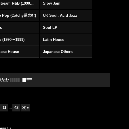
Mainstream R&B (1990〜1999)
Slow Jam
e Pop (Catchy系含む)
UK Soul, Acid Jazz
rs
Soul LP
e (1990〜1999)
Latin House
nese House
Japanese Others
示方法
:
11
...
42
次
»
ss !!)