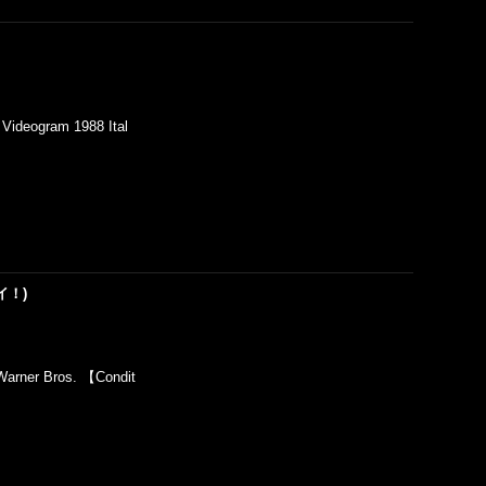
ideogram 1988 Ital
レイ！)
rner Bros. 【Condit