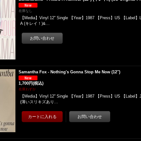
在庫なし
【Media】Vinyl 12'' Single 【Year】1987 【Press】US 【Label】
A (キレイ！)&…
Samantha Fox - Nothing's Gonna Stop Me Now (12'')
1,700円
(税込)
在庫わずか
【Media】Vinyl 12'' Single 【Year】1987 【Press】US 【Label】J
(薄いスリキズあり…