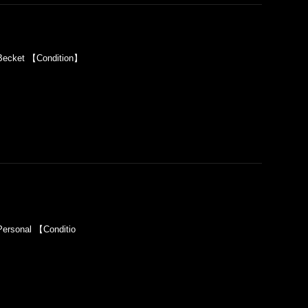
ecket 【Condition】
rsonal 【Conditio