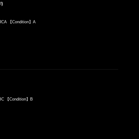
!)
RCA 【Condition】A
BC 【Condition】B