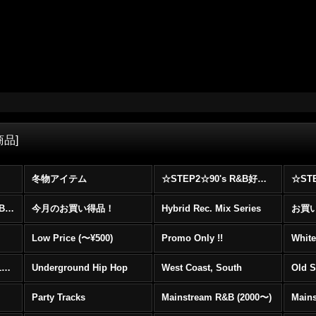
商品
]
冬物アイテム
☆STEP2☆90's R&B好きに自信を持ってオススメ出来る00's R&B Best 100 !!!
☆☆☆☆☆レア00's R&B Promo Only盤特集！！☆☆☆☆☆
今月のお買い得品！
Hybrid Rec. Mix Series
お買い得
Low Price (〜¥500)
Promo Only !!
White
Mainstream Hip Hop (1990〜1999)
Underground Hip Hop
West Coast, South
Old 
Party Tracks
Mainstream R&B (2000〜)