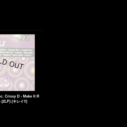
nc. Crissy D - Make It R
.) (2LP) (キレイ!!)