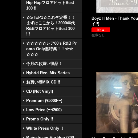
Hip HopフロアヒットBest
100 !!!
☆STEP1☆これぞ定番！！
Boyz II Men - Thank You
まずはここから！2000年代
イ!!)
R&BフロアヒットBest 100
!!!
在庫なし
☆☆☆☆☆レア00's R&B Pr
omo Only盤特集！！☆☆
☆☆☆
今月のお買い得品！
Hybrid Rec. Mix Series
お買い得MIX CD !!
CD (Not Vinyl)
Premium (¥5000〜)
Low Price (〜¥500)
Promo Only !!
White Press Only !!
Mainstream Hip Hop (200