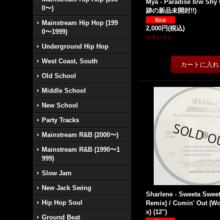
Mya - Paradise b/w Shy 
0〜)
跡の新品未開封!!)
Mainstream Hip Hop (199
2,000円
(税込)
0〜1999)
在庫わずか
Underground Hip Hop
West Coast, South
Old School
Middle School
New School
Party Tracks
Mainstream R&B (2000〜)
Mainstream R&B (1990〜1
999)
Slow Jam
New Jack Swing
Sharlene - Sweeta Swee
Hip Hop Soul
Remix) / Comin' Out (Wo
x) (12'')
Ground Beat