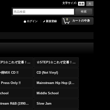
文字サイズ
:
0
カートの中身
ログイン
新規登録
☆STEP1☆これぞ定番！！まずはここから！2000年代Hip HopフロアヒットBest 100 !!!
☆STEP1☆これぞ定番！！まずはここから！2000年代R&BフロアヒットBest 100 !!!
MIX CD !!
CD (Not Vinyl)
 Press Only !!
Mainstream Hip Hop (2000〜)
School
Middle School
Mainstream R&B (1990〜1999)
Slow Jam