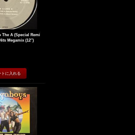
o The A (Special Remi
 Hits Megamix (12'')