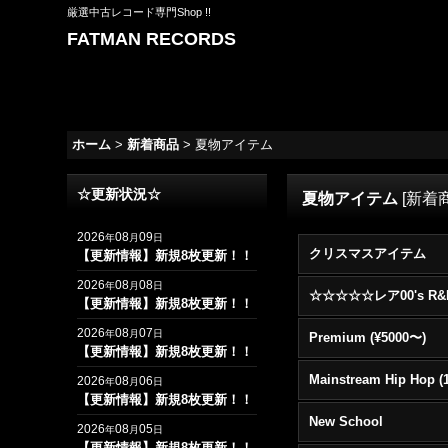
厳選中古レコード専門Shop !!
FATMAN RECORDS
ホーム
>
新着商品
>
夏物アイテム
☆更新状況☆
夏物アイテム
[
新着
2026
08
09
年
月
日
クリスマスアイテム
【更新情報】新規8枚更新！！
2026
08
08
年
月
日
【更新情報】新規8枚更新！！
2026
08
07
年
月
日
Premium (¥5000〜)
【更新情報】新規8枚更新！！
2026
08
06
年
月
日
【更新情報】新規8枚更新！！
New School
2026
08
05
年
月
日
【更新情報】新規8枚更新！！