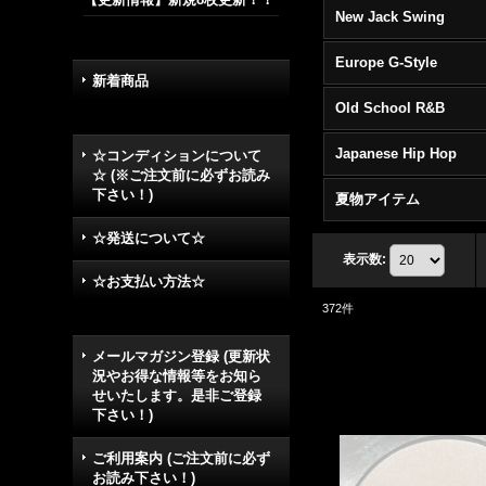
New Jack Swing
Europe G-Style
新着商品
Old School R&B
Japanese Hip Hop
☆コンディションについて
☆ (※ご注文前に必ずお読み
下さい！)
夏物アイテム
☆発送について☆
表示数
:
☆お支払い方法☆
372
件
メールマガジン登録 (更新状
況やお得な情報等をお知ら
せいたします。是非ご登録
下さい！)
ご利用案内 (ご注文前に必ず
お読み下さい！)