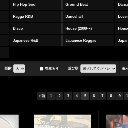
Hip Hop Soul
Ground Beat
Danc
Ragga R&B
Dancehall
Love
Disco
House (2000〜)
Hous
Japanese R&B
Japanese Reggae
Japa
画像
:
並び順
:
在庫あり
表
«
前
1
2
3
4
5
6
7
8
9
1