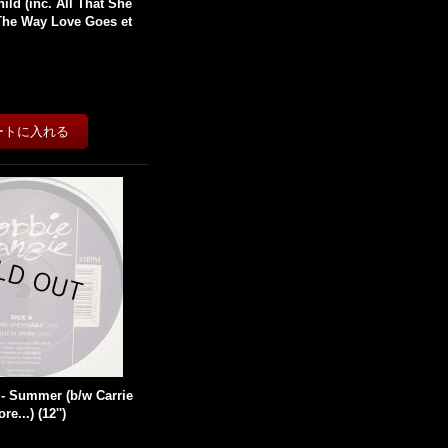
hild (inc. All That She
The Way Love Goes et
 - Summer (b/w Carrie
e...) (12'')