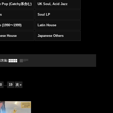
e Pop (Catchy系含む)
UK Soul, Acid Jazz
rs
Soul LP
e (1990〜1999)
Latin House
nese House
Japanese Others
示方法
:
0
...
19
次
»