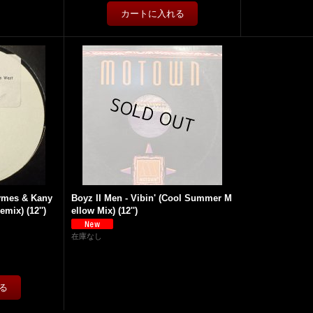
hymes & Kany
Boyz II Men - Vibin' (Cool Summer M
mix) (12'')
ellow Mix) (12'')
在庫なし