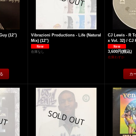
uy (12'')
Vibrazioni Productions - Life (Natural
CJ Lewis - R T
Mix) (12'')
x Vol. 32) / CJ
3,600円
(税込)
在庫なし
在庫わずか