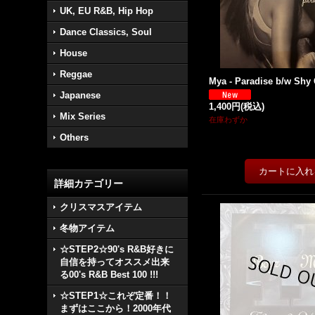
UK, EU R&B, Hip Hop
Dance Classics, Soul
House
Reggae
Mya - Paradise b/w Shy G
Japanese
1,400円
(税込)
Mix Series
在庫わずか
Others
詳細カテゴリー
クリスマスアイテム
冬物アイテム
☆STEP2☆90's R&B好きに
自信を持ってオススメ出来
る00's R&B Best 100 !!!
☆STEP1☆これぞ定番！！
まずはここから！2000年代