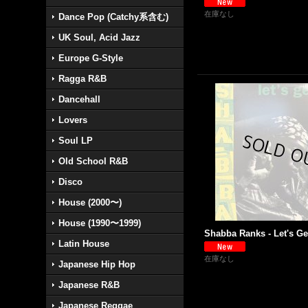
在庫なし
Dance Pop (Catchy系含む)
UK Soul, Acid Jazz
Europe G-Style
Ragga R&B
Dancehall
Lovers
Soul LP
Old School R&B
Disco
House (2000〜)
House (1990〜1999)
Shabba Ranks - Let's Get 
Latin House
在庫なし
Japanese Hip Hop
Japanese R&B
Japanese Reggae