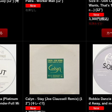
Guy (12'') (奇
Patra - Worker Man (12'')
Size II - Ooh C
Wants, That's 
c...) (12'')
在庫なし
3,300円
(税込)
在庫わずか
ta (Platinum
Calyn - Stay (Joe Claussell Remix) (1
Robbie Danzie
nder-Full Mi
2'') (キレイ!!)
d Away, and mor