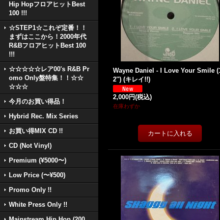
Hip HopフロアヒットBest
100 !!!
☆STEP1☆これぞ定番！！
まずはここから！2000年代
R&BフロアヒットBest 100
!!!
☆☆☆☆☆レア00's R&B Pr
Wayne Daniel - I Love Your Smile (
omo Only盤特集！！☆☆
2'') (キレイ!!)
☆☆☆
2,000円
(税込)
今月のお買い得品！
在庫わずか
Hybrid Rec. Mix Series
お買い得MIX CD !!
CD (Not Vinyl)
Premium (¥5000〜)
Low Price (〜¥500)
Promo Only !!
White Press Only !!
Mainstream Hip Hop (200