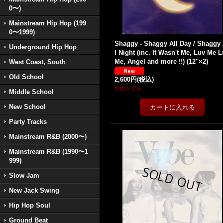
0〜)
Mainstream Hip Hop (199
0〜1999)
Shaggy - Shaggy All Day / Shaggy 
Underground Hip Hop
l Night (inc. It Wasn't Me, Luv Me 
Me, Angel and more !!) (12''×2)
West Coast, South
Old School
2,600円
(税込)
在庫わずか
Middle School
New School
Party Tracks
Mainstream R&B (2000〜)
Mainstream R&B (1990〜1
999)
Slow Jam
New Jack Swing
Hip Hop Soul
Ground Beat