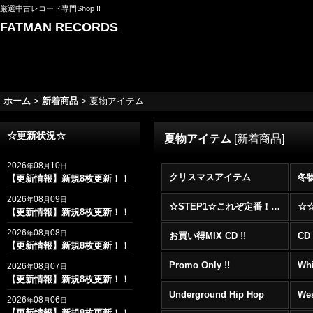
厳選中古レコード専門Shop !!
FATMAN RECORDS
ホーム
>
新着商品
>
夏物アイテム
☆更新状況☆
夏物アイテム
[
新着商品
]
2026
08
10
年
月
日
クリスマスアイテム
冬
【更新情報】新規8枚更新！！
2026
08
09
年
月
日
☆STEP1☆これぞ定番！！まずはここから！2000年代R&BフロアヒットBest 100 !!!
【更新情報】新規8枚更新！！
2026
08
08
年
月
日
お買い得MIX CD !!
CD 
【更新情報】新規8枚更新！！
Promo Only !!
Whi
2026
08
07
年
月
日
【更新情報】新規8枚更新！！
Underground Hip Hop
Wes
2026
08
06
年
月
日
【更新情報】新規8枚更新！！