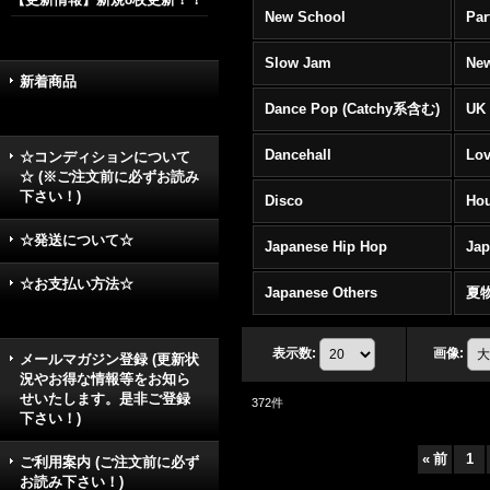
New School
Par
Slow Jam
New
新着商品
Dance Pop (Catchy系含む)
UK 
Dancehall
Lov
☆コンディションについて
☆ (※ご注文前に必ずお読み
下さい！)
Disco
Hou
☆発送について☆
Japanese Hip Hop
Ja
☆お支払い方法☆
Japanese Others
夏
表示数
:
画像
:
メールマガジン登録 (更新状
況やお得な情報等をお知ら
せいたします。是非ご登録
372
件
下さい！)
«
前
1
ご利用案内 (ご注文前に必ず
お読み下さい！)