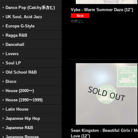
Dance Pop (Catchy系含む)
Vybe - Warm Summer Daze (12'')
UK Soul, Acid Jazz
在庫なし
Europe G-Style
Ragga R&B
Dancehall
Lovers
Soul LP
Old School R&B
Disco
House (2000〜)
House (1990〜1999)
Latin House
Japanese Hip Hop
Japanese R&B
Sean Kingston - Beautiful Girls / M
Love (12'')
Japanese Reggae