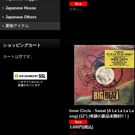
Japanese House
在庫なし
Japanese Others
夏物アイテム
ショッピングカート
カートは空です。
Inner Circle - Sweat (A La La La La
ong) (12'') (奇跡の新品未開封!!！)
3,600円
(税込)
在庫わずか