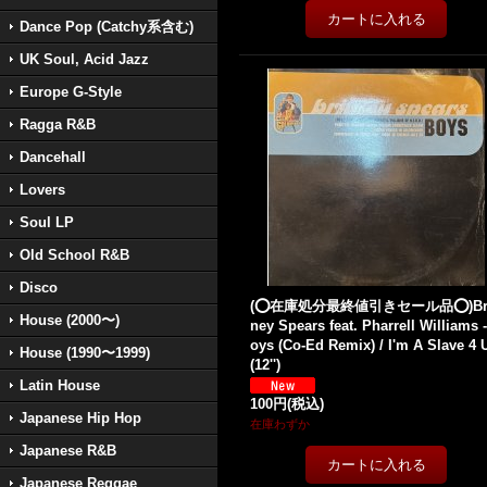
Dance Pop (Catchy系含む)
UK Soul, Acid Jazz
Europe G-Style
Ragga R&B
Dancehall
Lovers
Soul LP
Old School R&B
Disco
(⭕️在庫処分最終値引きセール品⭕️)Bri
House (2000〜)
ney Spears feat. Pharrell Williams 
oys (Co-Ed Remix) / I'm A Slave 4 
House (1990〜1999)
(12'')
Latin House
100円
(税込)
Japanese Hip Hop
在庫わずか
Japanese R&B
Japanese Reggae