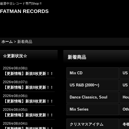
厳選中古レコード専門Shop !!
FATMAN RECORDS
ホーム
>
新着商品
☆更新状況☆
新着商品
2026
08
08
年
月
日
Mix CD
US 
【更新情報】新規8枚更新！！
2026
08
07
年
月
日
US R&B (2000〜)
US 
【更新情報】新規8枚更新！！
2026
08
06
年
月
日
Dance Classics, Soul
Ho
【更新情報】新規8枚更新！！
Mix Series
Oth
2026
08
05
年
月
日
【更新情報】新規8枚更新！！
2026
08
04
年
月
日
クリスマスアイテム
冬
【更新情報】新規8枚更新！！