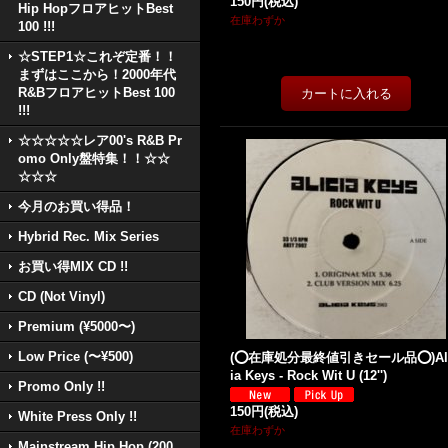
150円
(税込)
Hip HopフロアヒットBest
在庫わずか
100 !!!
☆STEP1☆これぞ定番！！
まずはここから！2000年代
R&BフロアヒットBest 100
!!!
☆☆☆☆☆レア00's R&B Pr
omo Only盤特集！！☆☆
☆☆☆
今月のお買い得品！
Hybrid Rec. Mix Series
お買い得MIX CD !!
CD (Not Vinyl)
Premium (¥5000〜)
Low Price (〜¥500)
(⭕️在庫処分最終値引きセール品⭕️)Al
ia Keys - Rock Wit U (12'')
Promo Only !!
150円
(税込)
White Press Only !!
在庫わずか
Mainstream Hip Hop (200