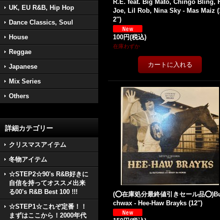
R.E. feat. Big Mato, Chingo Bling, 
UK, EU R&B, Hip Hop
Joe, Lil Rob, Nina Sky - Mas Maiz (
2'')
Dance Classics, Soul
House
100円
(税込)
在庫わずか
Reggae
Japanese
Mix Series
Others
詳細カテゴリー
クリスマスアイテム
冬物アイテム
☆STEP2☆90's R&B好きに
自信を持ってオススメ出来
る00's R&B Best 100 !!!
(⭕️在庫処分最終値引きセール品⭕️)Bu
chwax - Hee-Haw Brayks (12'')
☆STEP1☆これぞ定番！！
まずはここから！2000年代