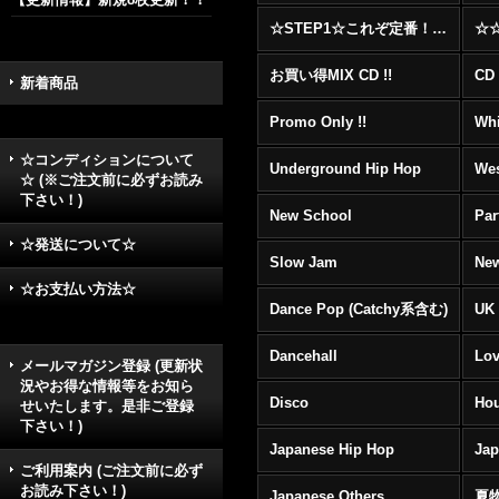
☆STEP1☆これぞ定番！！まずはここから！2000年代R&BフロアヒットBest 100 !!!
お買い得MIX CD !!
CD 
新着商品
Promo Only !!
Whi
☆コンディションについて
Underground Hip Hop
Wes
☆ (※ご注文前に必ずお読み
下さい！)
New School
Par
☆発送について☆
Slow Jam
New
☆お支払い方法☆
Dance Pop (Catchy系含む)
UK 
Dancehall
Lov
メールマガジン登録 (更新状
況やお得な情報等をお知ら
Disco
Hou
せいたします。是非ご登録
下さい！)
Japanese Hip Hop
Ja
ご利用案内 (ご注文前に必ず
お読み下さい！)
Japanese Others
夏