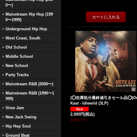
0〜)
Mainstream Hip Hop (199
0〜1999)
Underground Hip Hop
West Coast, South
Old School
Middle School
New School
Party Tracks
Mainstream R&B (2000〜)
Mainstream R&B (1990〜1
(⭕️在庫処分最終値引きセール品⭕️)Ou
999)
Kast - Idlewild (3LP)
Slow Jam
2,000円
(税込)
New Jack Swing
在庫わずか
Hip Hop Soul
Ground Beat