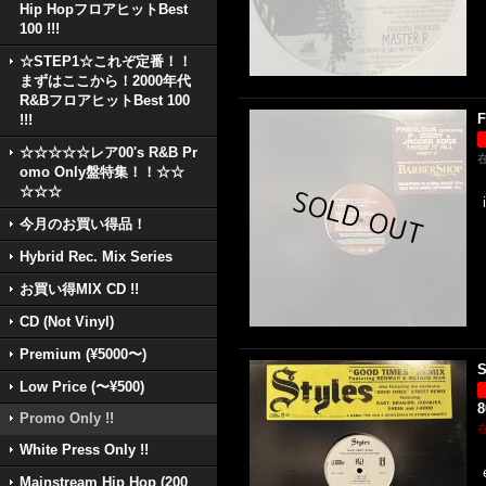
Hip HopフロアヒットBest
100 !!!
☆STEP1☆これぞ定番！！
まずはここから！2000年代
R&BフロアヒットBest 100
F
!!!
☆☆☆☆☆レア00's R&B Pr
omo Only盤特集！！☆☆
☆☆☆
今月のお買い得品！
Hybrid Rec. Mix Series
お買い得MIX CD !!
CD (Not Vinyl)
Premium (¥5000〜)
S
Low Price (〜¥500)
Promo Only !!
White Press Only !!
Mainstream Hip Hop (200