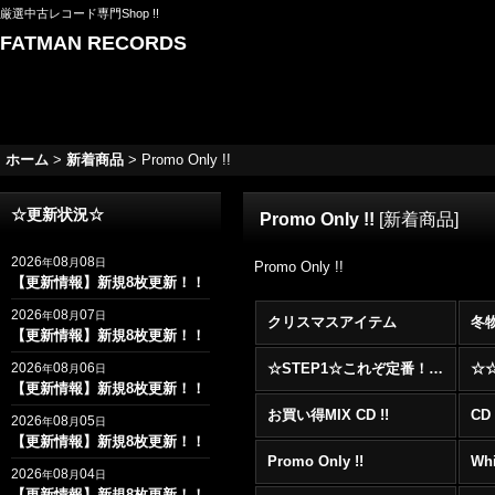
厳選中古レコード専門Shop !!
FATMAN RECORDS
ホーム
>
新着商品
>
Promo Only !!
☆更新状況☆
Promo Only !!
[
新着商品
]
2026
08
08
年
月
日
Promo Only !!
【更新情報】新規8枚更新！！
2026
08
07
年
月
日
クリスマスアイテム
冬
【更新情報】新規8枚更新！！
2026
08
06
☆STEP1☆これぞ定番！！まずはここから！2000年代R&BフロアヒットBest 100 !!!
年
月
日
【更新情報】新規8枚更新！！
お買い得MIX CD !!
CD 
2026
08
05
年
月
日
【更新情報】新規8枚更新！！
Promo Only !!
Whi
2026
08
04
年
月
日
【更新情報】新規8枚更新！！