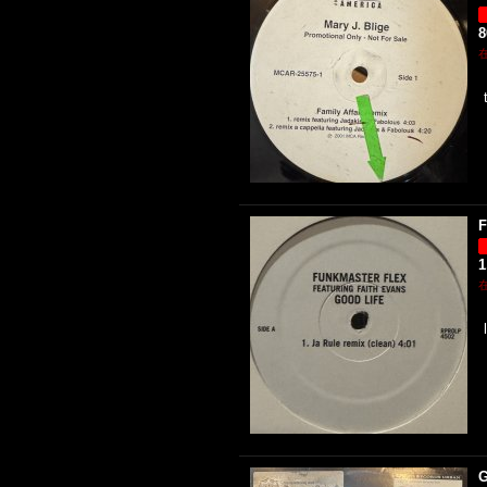
F
1
G