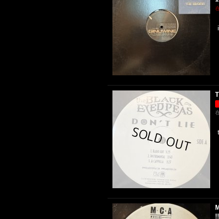
T
M
!!