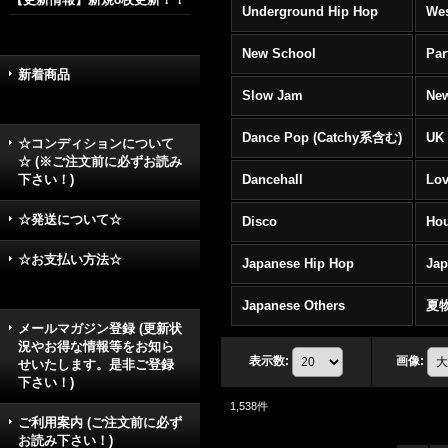
Underground Hip Hop
Wes
New School
Par
新着商品
Slow Jam
New
Dance Pop (Catchy系含む)
UK 
☆コンディションについて
☆ (※ご注文前に必ずお読み
下さい！)
Dancehall
Lov
☆発送について☆
Disco
Hou
☆お支払い方法☆
Japanese Hip Hop
Ja
Japanese Others
夏
メールマガジン登録 (更新状
況やお得な情報等をお知ら
表示数
:
画像
:
せいたします。是非ご登録
下さい！)
1,538
件
ご利用案内 (ご注文前に必ず
お読み下さい！)