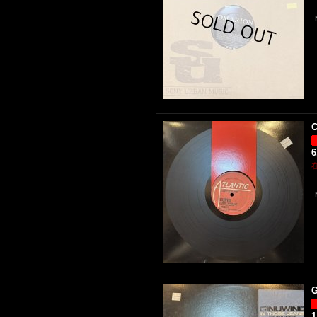
C
6
G
1