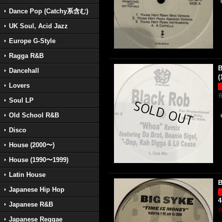
Dance Pop (Catchy系含む)
UK Soul, Acid Jazz
Europe G-Style
Ragga R&B
B
Dancehall
(
Lovers
Soul LP
Old School R&B
Disco
House (2000〜)
House (1990〜1999)
Latin House
B
Japanese Hip Hop
4
Japanese R&B
Japanese Reggae