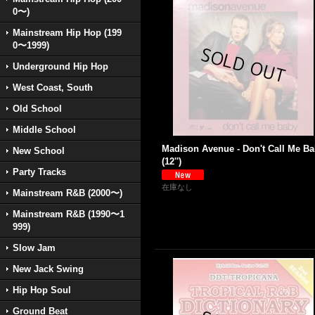
0〜)
Mainstream Hip Hop (199
0〜1999)
Underground Hip Hop
West Coast, South
Old School
Middle School
Madison Avenue - Don't Call Me B
New School
(12'')
Party Tracks
在庫なし
Mainstream R&B (2000〜)
Mainstream R&B (1990〜1
999)
Slow Jam
New Jack Swing
Hip Hop Soul
Ground Beat