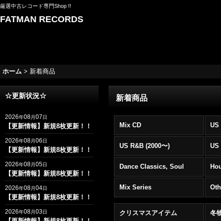
厳選中古レコード専門Shop !!
FATMAN RECORDS
ホーム
>
新着商品
☆更新状況☆
新着商品
2026
08
07
年
月
日
Mix CD
US 
【更新情報】新規8枚更新！！
2026
08
06
年
月
日
US R&B (2000〜)
US 
【更新情報】新規8枚更新！！
2026
08
05
年
月
日
Dance Classics, Soul
Ho
【更新情報】新規8枚更新！！
Mix Series
Oth
2026
08
04
年
月
日
【更新情報】新規8枚更新！！
2026
08
03
年
月
日
クリスマスアイテム
冬
【更新情報】新規8枚更新！！