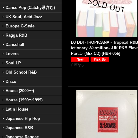
Dance Pop (Catchy系含む)
UK Soul, Acid Jazz
Europe G-Style
Ragga R&B
DJ DDT-TROPICANA - Tropical R&B
Dancehall
ictionary -Vermilion- -UK R&B Flav
Part.1- (Mix CD)
[
HBR-056
]
Lovers
Soul LP
在庫なし
Old School R&B
Disco
House (2000〜)
House (1990〜1999)
Latin House
Japanese Hip Hop
Japanese R&B
Japanese Reggae