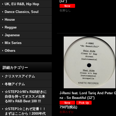
(12'')
UK, EU R&B, Hip Hop
在庫なし
Dance Classics, Soul
House
Reggae
Japanese
Mix Series
Others
詳細カテゴリー
クリスマスアイテム
冬物アイテム
☆STEP2☆90's R&B好きに
J-Remi feat. Lord Tariq And Peter 
自信を持ってオススメ出来
nz - So Beautiful (12'')
る00's R&B Best 100 !!!
750円
(税込)
☆STEP1☆これぞ定番！！
在庫わずか
まずはここから！2000年代