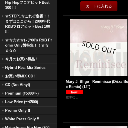
Hip HopフロアヒットBest
100 !!!
☆STEP1☆これぞ定番！！
まずはここから！2000年代
R&BフロアヒットBest 100
!!!
☆☆☆☆☆レア00's R&B Pr
omo Only盤特集！！☆☆
☆☆☆
今月のお買い得品！
Hybrid Rec. Mix Series
お買い得MIX CD !!
Mary J. Blige - Reminisce (Driza B
CD (Not Vinyl)
e Remix) (12'')
Premium (¥5000〜)
在庫なし
Low Price (〜¥500)
Promo Only !!
White Press Only !!
Mainstream Hip Hop (200