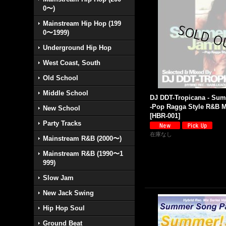
0〜)
Mainstream Hip Hop (199
0〜1999)
Underground Hip Hop
West Coast, South
Old School
Middle School
DJ DDT-Tropicana - Su
-Pop Ragga Style R&B M
New School
[
HBR-001
]
Party Tracks
在庫なし
Mainstream R&B (2000〜)
Mainstream R&B (1990〜1
999)
Slow Jam
New Jack Swing
Hip Hop Soul
Ground Beat