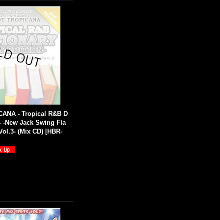
ANA - Tropical R&B D
y- -New Jack Swing Fla
Vol.3- (Mix CD)
[
HBR-