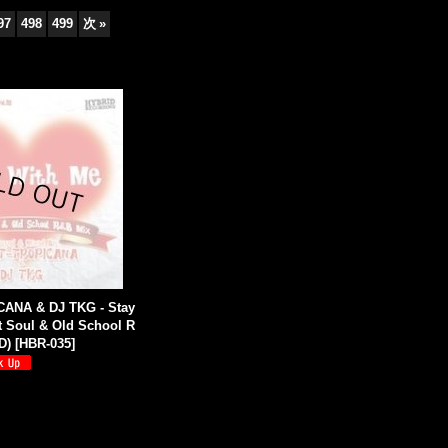
97
498
499
次
»
ANA & DJ TKG - Stay
t Soul & Old School R
D)
[
HBR-035
]