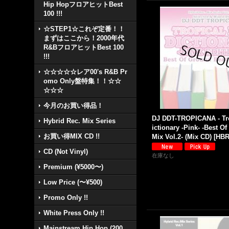
Hip HopフロアヒットBest
100 !!!
☆STEP1☆これぞ定番！！
まずはここから！2000年代
R&BフロアヒットBest 100
!!!
☆☆☆☆☆レア00's R&B Pr
omo Only盤特集！！☆☆
☆☆☆
今月のお買い得品！
DJ DDT-TROPICANA - Tr
Hybrid Rec. Mix Series
ictionary -Pink- -Best O
お買い得MIX CD !!
Mix Vol.2- (Mix CD)
[
HBR
CD (Not Vinyl)
在庫なし
Premium (¥5000〜)
Low Price (〜¥500)
Promo Only !!
White Press Only !!
Mainstream Hip Hop (200