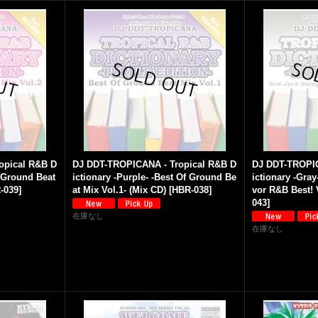
opical R&B D
DJ DDT-TROPICANA - Tropical R&B D
DJ DDT-TROPIC
f Ground Beat
ictionary -Purple- -Best Of Ground Be
ictionary -Gra
-039
]
at Mix Vol.1- (Mix CD)
[
HBR-038
]
vor R&B Best! 
043
]
在庫なし
在庫なし