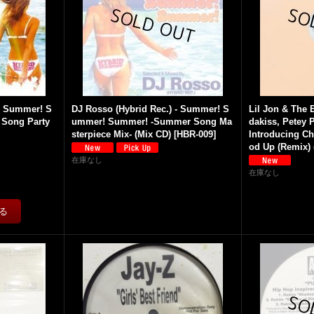
 - Summer! S
DJ Rosso (Hybrid Rec.) - Summer! S
Lil Jon & The 
 Song Party
ummer! Summer! -Summer Song Ma
dakiss, Petey 
sterpiece Mix- (Mix CD)
[
HBR-009
]
Introducing Ch
od Up (Remix) (
在庫なし
在庫なし