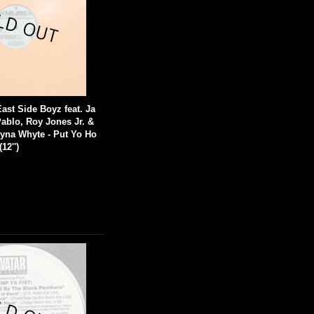
East Side Boyz feat. Ja
Pablo, Roy Jones Jr. &
yna Whyte - Put Yo Ho
12'')