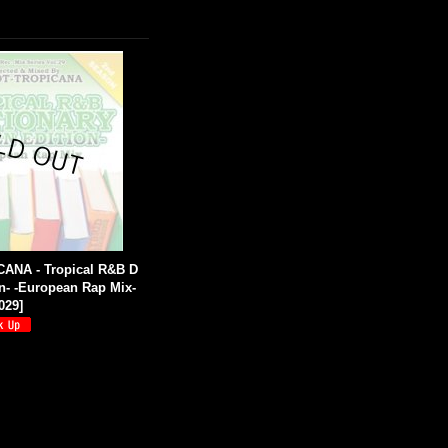
ANA - Tropical R&B D
en- -European Rap Mix-
029
]