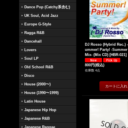
Dance Pop (Catchy系含む)
UK Soul, Acid Jazz
Europe G-Style
Ragga R&B
Dancehall
DJ Rosso (Hybrid Rec.)
ummer! Party! -Summer
Lovers
Mix- (Mix CD)
[
HBR-021
]
Soul LP
800円
(税込)
Old School R&B
在庫数 4点
Disco
House (2000〜)
House (1990〜1999)
Latin House
Japanese Hip Hop
Japanese R&B
Japanese Reggae