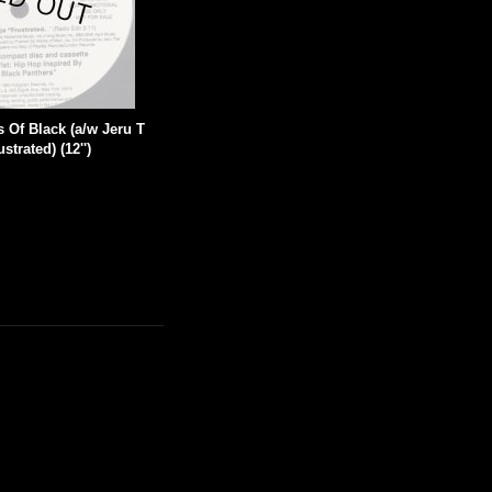
 Of Black (a/w Jeru T
strated) (12'')