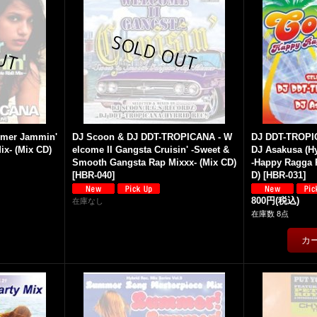
mmer Jammin'
DJ Scoon & DJ DDT-TROPICANA - W
DJ DDT-TROPIC
ix- (Mix CD)
elcome II Gangsta Cruisin' -Sweet &
DJ Asakusa (H
Smooth Gangsta Rap Mixxx- (Mix CD)
-Happy Ragga P
[
HBR-040
]
D)
[
HBR-031
]
800円
(税込)
在庫なし
在庫数 8点