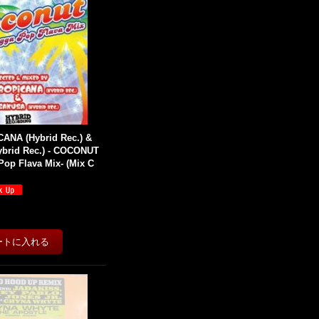
ANA (Hybrid Rec.) &
ybrid Rec.) - COCONUT
op Flava Mix- (Mix C