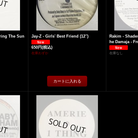
ring The Sun
Jay-Z - Girls' Best Friend (12'')
Rakim - Shades
he Damaja - Fru
650円
(税込)
在庫わずか
在庫なし