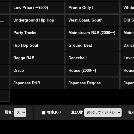
Low Price (〜¥500)
Promo Only !!
White
Mainstream Hip Hop (1990〜1999)
Underground Hip Hop
West Coast, South
Old 
Party Tracks
Mainstream R&B (2000〜)
Hip Hop Soul
Ground Beat
Danc
Ragga R&B
Dancehall
Love
Disco
House (2000〜)
Hous
Japanese R&B
Japanese Reggae
Japa
画像
:
並び順
:
在庫あり
表