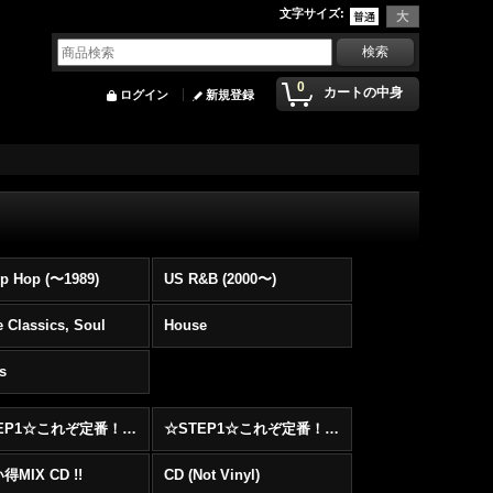
文字サイズ
:
0
カートの中身
ログイン
新規登録
p Hop (〜1989)
US R&B (2000〜)
 Classics, Soul
House
s
☆STEP1☆これぞ定番！！まずはここから！2000年代Hip HopフロアヒットBest 100 !!!
☆STEP1☆これぞ定番！！まずはここから！2000年代R&BフロアヒットBest 100 !!!
MIX CD !!
CD (Not Vinyl)