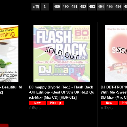
«
前
1
...
489
490
491
492
493
494
495
496
4
- Beautiful M
DJ mappy (Hybrid Rec.) - Flash Back
DJ DDT-TROPIC
2
]
-UK Edition- -Best Of 90's UK R&B Qu
With Me -Swee
ick-Mix- (Mix CD)
[
HBR-012
]
&B Mix- (Mix C
在庫なし
在庫なし