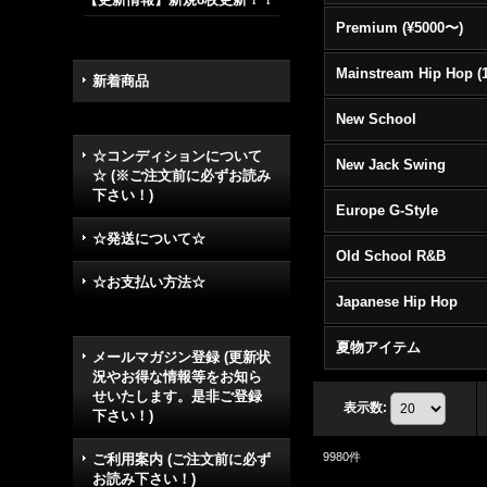
Premium (¥5000〜)
新着商品
New School
☆コンディションについて
New Jack Swing
☆ (※ご注文前に必ずお読み
下さい！)
Europe G-Style
☆発送について☆
Old School R&B
☆お支払い方法☆
Japanese Hip Hop
夏物アイテム
メールマガジン登録 (更新状
況やお得な情報等をお知ら
せいたします。是非ご登録
表示数
:
下さい！)
9980
件
ご利用案内 (ご注文前に必ず
お読み下さい！)