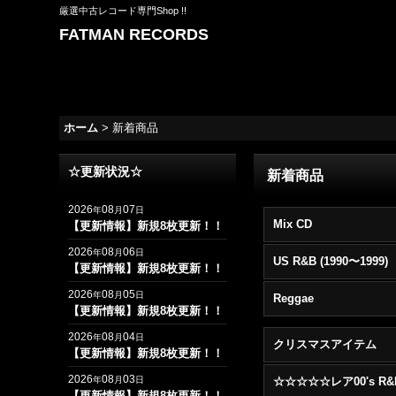
厳選中古レコード専門Shop !!
FATMAN RECORDS
ホーム
>
新着商品
☆更新状況☆
新着商品
2026
08
07
年
月
日
Mix CD
【更新情報】新規8枚更新！！
2026
08
06
年
月
日
US R&B (1990〜1999)
【更新情報】新規8枚更新！！
2026
08
05
年
月
日
Reggae
【更新情報】新規8枚更新！！
2026
08
04
年
月
日
クリスマスアイテム
【更新情報】新規8枚更新！！
2026
08
03
年
月
日
【更新情報】新規8枚更新！！