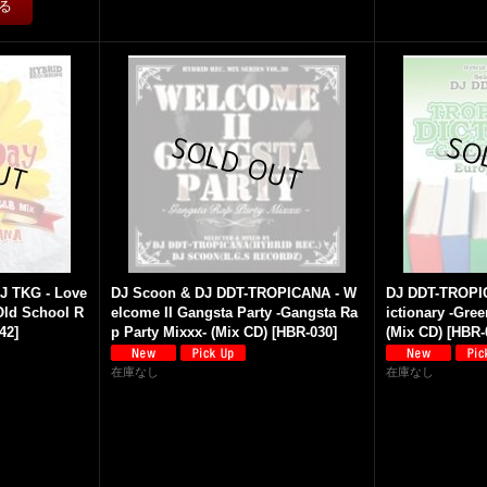
J TKG - Love
DJ Scoon & DJ DDT-TROPICANA - W
DJ DDT-TROPIC
Old School R
elcome II Gangsta Party -Gangsta Ra
ictionary -Gre
42
]
p Party Mixxx- (Mix CD)
[
HBR-030
]
(Mix CD)
[
HBR-
在庫なし
在庫なし