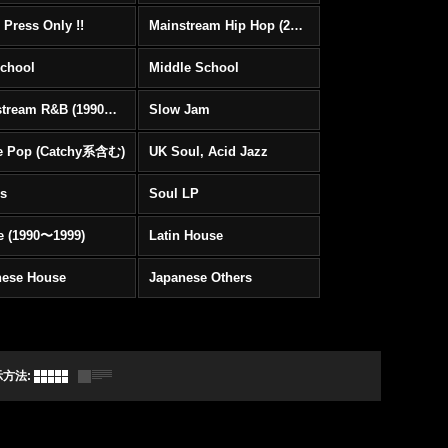
 Press Only !!
Mainstream Hip Hop (2000〜)
School
Middle School
Mainstream R&B (1990〜1999)
Slow Jam
e Pop (Catchy系含む)
UK Soul, Acid Jazz
rs
Soul LP
e (1990〜1999)
Latin House
nese House
Japanese Others
示方法
: