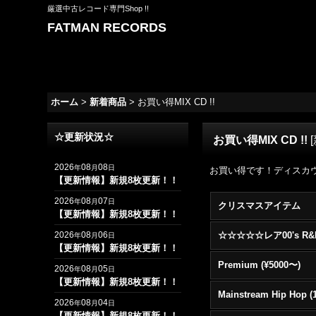
厳選中古レコード専門Shop !!
FATMAN RECORDS
ホーム
>
新着商品
>
お買い得MIX CD !!
☆更新状況☆
お買い得MIX CD !!
[
2026
08
08
年
月
日
お買い得です！ディスカ
【更新情報】新規8枚更新！！
2026
08
07
年
月
日
クリスマスアイテム
【更新情報】新規8枚更新！！
2026
08
06
年
月
日
【更新情報】新規8枚更新！！
Premium (¥5000〜)
2026
08
05
年
月
日
【更新情報】新規8枚更新！！
2026
08
04
年
月
日
【更新情報】新規8枚更新！！