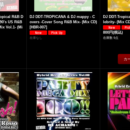
opical R&B D
DJ DDT-TROPICANA & DJ mappy - C
DJ DDT-Tropica
 -90's US R&B
overs -Cover Song R&B Mix- (Mix CD)
lebrity- (Mix C
ix Vol.1- (Mi
[
HBR-007
]
800円
(税込)
在庫なし
在庫数 9点