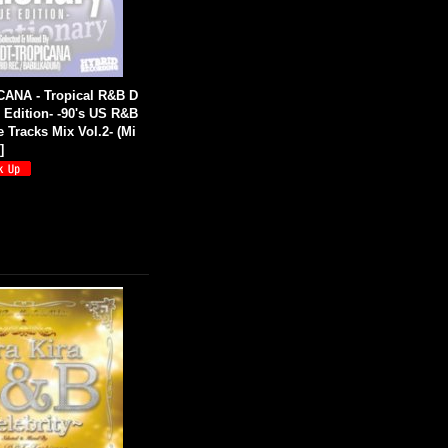
ANA - Tropical R&B D
e Edition- -90's US R&B
e Tracks Mix Vol.2- (Mi
7
]