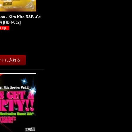
na - Kira Kira R&B -Ce
D)
[
HBR-032
]