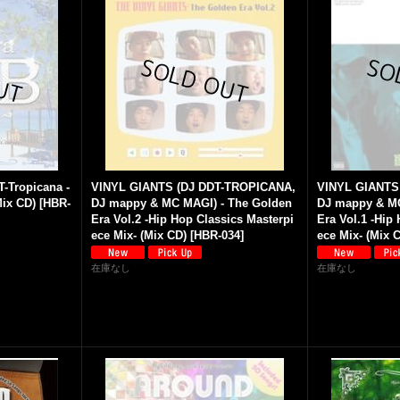
ropicana -
VINYL GIANTS (DJ DDT-TROPICANA,
VINYL GIANTS
Mix CD)
[
HBR-
DJ mappy & MC MAGI) - The Golden
DJ mappy & MC
Era Vol.2 -Hip Hop Classics Masterpi
Era Vol.1 -Hip
ece Mix- (Mix CD)
[
HBR-034
]
ece Mix- (Mix 
在庫なし
在庫なし