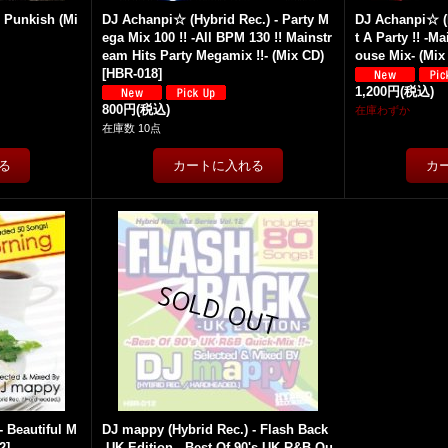
- Punkish (Mi
DJ Achanpi☆ (Hybrid Rec.) - Party M
DJ Achanpi☆ (H
ega Mix 100 !! -All BPM 130 !! Mainstr
t A Party !! -M
eam Hits Party Megamix !!- (Mix CD)
ouse Mix- (Mix
[
HBR-018
]
1,200円
(税込)
800円
(税込)
在庫わずか
在庫数 10点
- Beautiful M
DJ mappy (Hybrid Rec.) - Flash Back
2
]
-UK Edition- -Best Of 90's UK R&B Qu