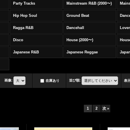
Party Tracks
Mainstream R&B (2000〜)
Hip Hop Soul
Ground Beat
Danc
Ragga R&B
Dancehall
Love
Disco
House (2000〜)
Hous
Japanese R&B
Japanese Reggae
Japa
画像
:
並び順
:
在庫あり
表
1
2
次
»