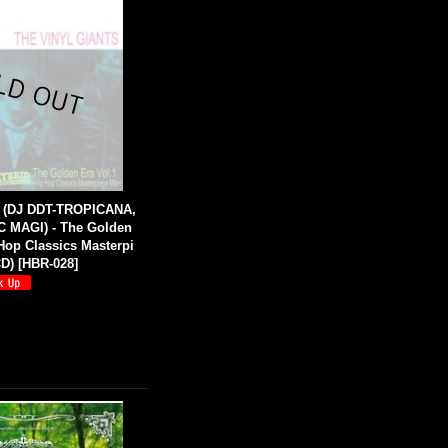
 (DJ DDT-TROPICANA,
 MAGI) - The Golden
 Hop Classics Masterpi
CD)
[
HBR-028
]