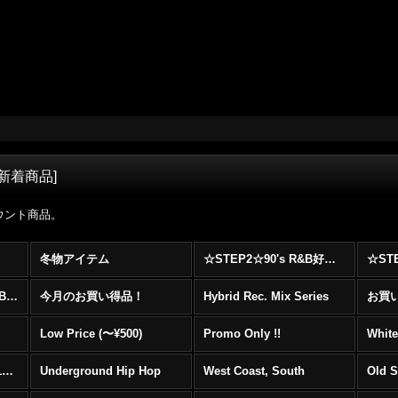
新着商品
]
ウント商品。
冬物アイテム
☆STEP2☆90's R&B好きに自信を持ってオススメ出来る00's R&B Best 100 !!!
☆☆☆☆☆レア00's R&B Promo Only盤特集！！☆☆☆☆☆
今月のお買い得品！
Hybrid Rec. Mix Series
お買い得
Low Price (〜¥500)
Promo Only !!
White
Mainstream Hip Hop (1990〜1999)
Underground Hip Hop
West Coast, South
Old 