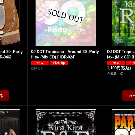
nd 30 -Party
DJ DDT-Tropicana - Around 30 -Party
DJ DDT-Tropica
R-046
]
Hits- (Mix CD)
[
HBR-024
]
lax- (Mix CD)
[
1,100円
(税込)
在庫なし
在庫数 4点