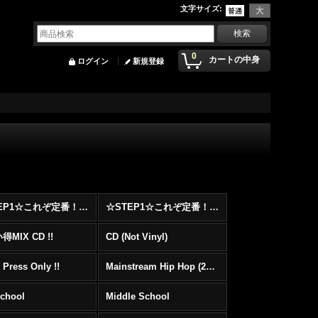
文字サイズ
:
0
カートの中身
ログイン
新規登録
☆STEP1☆これぞ定番！！まずはここから！2000年代Hip HopフロアヒットBest 100 !!!
☆STEP1☆これぞ定番！！まずはここから！2000年代R&BフロアヒットBest 100 !!!
MIX CD !!
CD (Not Vinyl)
 Press Only !!
Mainstream Hip Hop (2000〜)
School
Middle School