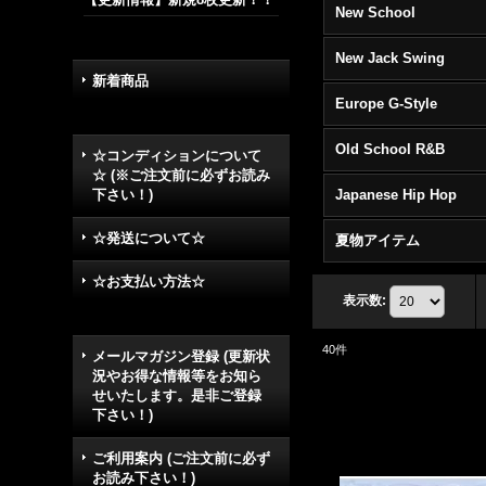
New School
New Jack Swing
新着商品
Europe G-Style
Old School R&B
☆コンディションについて
☆ (※ご注文前に必ずお読み
下さい！)
Japanese Hip Hop
☆発送について☆
夏物アイテム
☆お支払い方法☆
表示数
:
40
件
メールマガジン登録 (更新状
況やお得な情報等をお知ら
せいたします。是非ご登録
下さい！)
ご利用案内 (ご注文前に必ず
お読み下さい！)