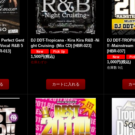
 Perfect Gent
DJ DDT-Tropicana - Kira Kira R&B -Ni
DJ DDT-TROPIC
 Vocal R&B 5
ght Cruising- (Mix CD)
[
HBR-023
]
!! -Mainstream 
R-013
]
[
HBR-037
]
1,500円
(税込)
1,000円
(税込)
在庫わずか
在庫数 9点