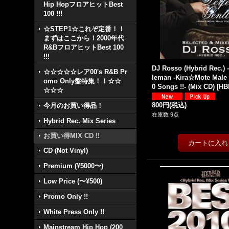
Hip HopフロアヒットBest
100 !!!
☆STEP1☆これぞ定番！！
まずはここから！2000年代
R&BフロアヒットBest 100
!!!
DJ Rosso (Hybrid Rec.) -
☆☆☆☆☆レア00's R&B Pr
leman -Kira☆Mote Male
omo Only盤特集！！☆☆
0 Songs !!- (Mix CD)
[
HB
☆☆☆
800円
(税込)
今月のお買い得品！
在庫数 9点
Hybrid Rec. Mix Series
お買い得MIX CD !!
CD (Not Vinyl)
Premium (¥5000〜)
Low Price (〜¥500)
Promo Only !!
White Press Only !!
Mainstream Hip Hop (200