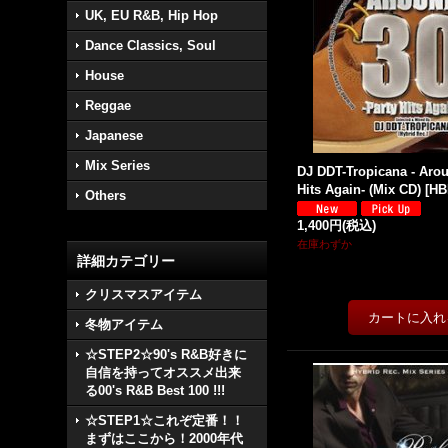
UK, EU R&B, Hip Hop
Dance Classics, Soul
House
Reggae
Japanese
Mix Series
DJ DDT-Tropicana - Arou
Hits Again- (Mix CD)
[
HB
Others
1,400円
(税込)
在庫わずか
詳細カテゴリー
クリスマスアイテム
冬物アイテム
☆STEP2☆90's R&B好きに
自信を持ってオススメ出来
る00's R&B Best 100 !!!
☆STEP1☆これぞ定番！！
まずはここから！2000年代