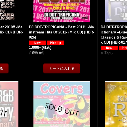
t 2010!! -Ma
DJ DDT-TROPICANA - Best 2011!! -Ma
DJ DDT-TROPIC
Mix CD)
[
HBR-
instream Hits Of 2011- (Mix CD)
[
HBR-
ictionary –Blu
026
]
Classics & Rar
x CD)
[
HBR-01
1,000円
(税込)
在庫数 9点
在庫なし