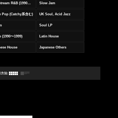
Mainstream R&B (1990〜1999)
Slow Jam
e Pop (Catchy系含む)
UK Soul, Acid Jazz
rs
Soul LP
e (1990〜1999)
Latin House
nese House
Japanese Others
示方法
: