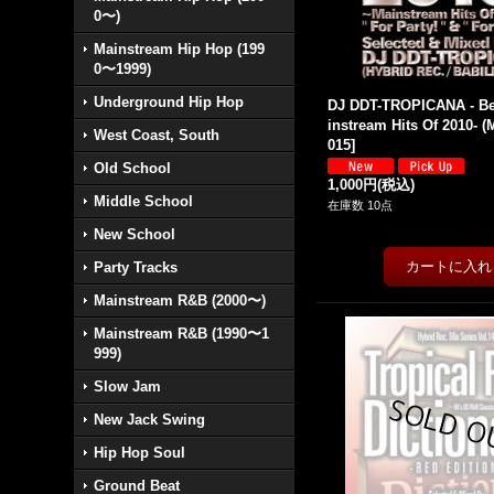
0〜)
Mainstream Hip Hop (199
0〜1999)
Underground Hip Hop
DJ DDT-TROPICANA - Bes
instream Hits Of 2010- (
West Coast, South
015
]
Old School
1,000円
(税込)
Middle School
在庫数 10点
New School
Party Tracks
Mainstream R&B (2000〜)
Mainstream R&B (1990〜1
999)
Slow Jam
New Jack Swing
Hip Hop Soul
Ground Beat