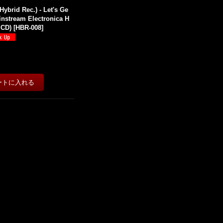
ybrid Rec.) - Let's Ge
ainstream Electronica H
 CD)
[
HBR-008
]