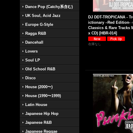
Dance Pop (Catchy系含む)
UK Soul, Acid Jazz
DJ DDT-TROPICANA - Tr
ictionary –Red Edition-
Europe G-Style
Classics & Rare Tracks M
x CD)
[
HBR-014
]
Ragga R&B
Dancehall
在庫なし
Lovers
Soul LP
Old School R&B
Disco
House (2000〜)
House (1990〜1999)
Latin House
Japanese Hip Hop
Japanese R&B
Japanese Reggae